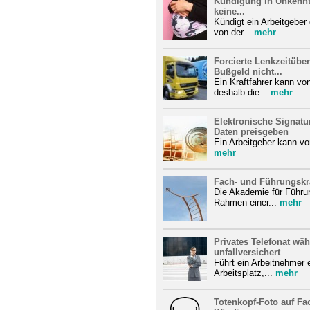
Kündigung in Unkenntn
keine...
Kündigt ein Arbeitgeber
von der...
mehr
Forcierte Lenkzeitübe
Bußgeld nicht...
Ein Kraftfahrer kann von
deshalb die...
mehr
Elektronische Signatu
Daten preisgeben
Ein Arbeitgeber kann von
mehr
Fach- und Führungskrä
Die Akademie für Führun
Rahmen einer...
mehr
Privates Telefonat wäh
unfallversichert
Führt ein Arbeitnehmer 
Arbeitsplatz,...
mehr
Totenkopf-Foto auf Fac