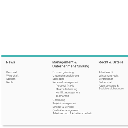
News
Management &
Recht & Urteile
Unternehmensführung
Personal
Existenzgründung
Arbeitsrecht
Wirtschaft
Unternehmensführung
Wirtschaftsrecht
Steuern
Marketing
Verbraucher
Recht
Personalmanagement
Betriebsrat
Personal-Praxis
Altersvorsorge &
Sozialversicherungen
Mitarbeiterführung
Konfliktmanagement
Teamarbeit
Controlling
Projektmanagement
Einkauf & Vertrieb
Qualitätsmanagement
Arbeitsschutz & Arbeitssicherheit