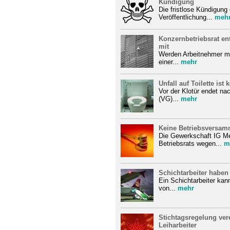
Kündigung
Die fristlose Kündigung
Veröffentlichung...
meh
Konzernbetriebsrat e
mit
Werden Arbeitnehmer m
einer...
mehr
Unfall auf Toilette ist 
Vor der Klotür endet n
(VG)...
mehr
Keine Betriebsversamm
Die Gewerkschaft IG Met
Betriebsrats wegen...
m
Schichtarbeiter haben 
Ein Schichtarbeiter kan
von...
mehr
Stichtagsregelung vere
Leiharbeiter