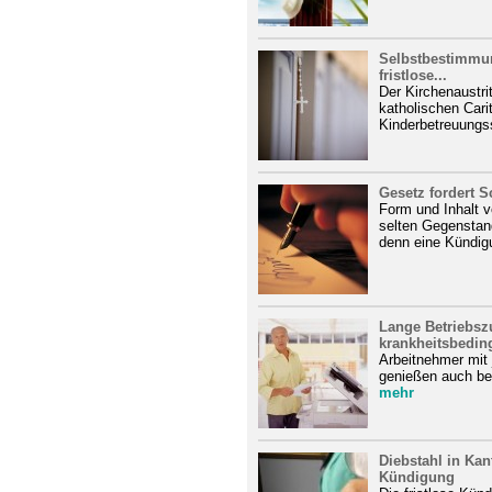
Selbstbestimmung
fristlose...
Der Kirchenaustri
katholischen Car
Kinderbetreuungsst
Gesetz fordert S
Form und Inhalt 
selten Gegenstan
denn eine Kündigu
Lange Betriebszu
krankheitsbeding
Arbeitnehmer mit 
genießen auch be
mehr
Diebstahl in Kant
Kündigung