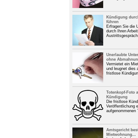
Kündigung durch
führen
Erfragen Sie die
durch Ihren Arbei
Austrittsgespräch 
Unerlaubte Unte
ohne Abmahnu
Vermietet ein Mie
und leugnet dies 
fristlose Kündigu
Totenkopf-Foto a
Kündigung
Die fristlose Kün
Veröffentlichung 
aufgenommenen To
Amtsgericht best
Mietwohnung...