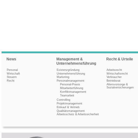
News
Management &
Recht & Urteile
Unternehmensführung
Personal
Existenzgründung
Arbeitsrecht
Wirtschaft
Unternehmensführung
Wirtschaftsrecht
Steuern
Marketing
Verbraucher
Recht
Personalmanagement
Betriebsrat
Personal-Praxis
Altersvorsorge &
Sozialversicherungen
Mitarbeiterführung
Konfliktmanagement
Teamarbeit
Controlling
Projektmanagement
Einkauf & Vertrieb
Qualitätsmanagement
Arbeitsschutz & Arbeitssicherheit