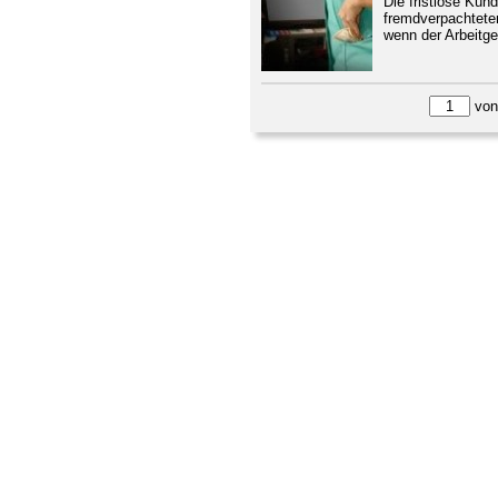
Die fristlose Kün
fremdverpachteten
wenn der Arbeitge
vo