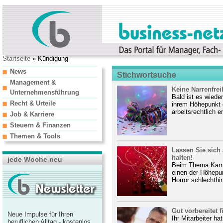
Startseite
» Kündigung
News
Stichwortsuche
Management &
Keine Narrenfrei
Unternehmensführung
Bald ist es wieder
Recht & Urteile
ihrem Höhepunkt 
arbeitsrechtlich er
Job & Karriere
Steuern & Finanzen
Themen & Tools
Lassen Sie sich 
halten!
jede Woche neu
Beim Thema Karne
einen der Höhepun
Horror schlechthin
Gut vorbereitet 
Neue Impulse für Ihren
Ihr Mitarbeiter ha
beruflichen Alltag - kostenlos