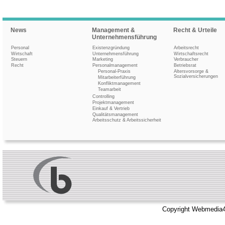
News
Management &
Recht & Urteile
Unternehmensführung
Personal
Existenzgründung
Arbeitsrecht
Wirtschaft
Unternehmensführung
Wirtschaftsrecht
Steuern
Marketing
Verbraucher
Recht
Personalmanagement
Betriebsrat
Personal-Praxis
Altersvorsorge &
Sozialversicherungen
Mitarbeiterführung
Konfliktmanagement
Teamarbeit
Controlling
Projektmanagement
Einkauf & Vertrieb
Qualitätsmanagement
Arbeitsschutz & Arbeitssicherheit
Copyright Webmedia4