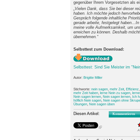
gegenüber Ihrem Vorgesetzten als ein 
„Vielen Dank, dass Sie bei dieser r
haben. Ich möchte jedoch hervorhebe
Gespräch folgende inhaltliche Priori
gerade arbeite, festgelegt haben…In 
meine volle Aufmerksamkeit, um unse
erreichen zu können. Deshalb möchte
übernehmen.“
Selbsttest zum Download:
Selbsttest: Sind Sie Meister im "Ne
Autor:
Brigitte Miller
Stichworte:
nein sagen
,
mehr Zeit
,
Effizienz
mehr Zeit haben
,
lerne Nein zu sagen
,
lern
Nein sagen lernen
,
Nein sagen lernen
,
Ich 
höflich Nein sagen
,
Nein sagen ohne Skrupe
Übungen
,
Nein sagen üben
Diesen Artikel:
Kommentieren
A