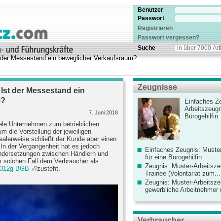
Benutzer
Passwort
Registrieren
Passwort vergessen?
Suche
st der Messestand ein beweglicher Verkaufsraum?
Zeugnisse
: Ist der Messestand ein
m?
Einfaches Ze
Arbeitszeugn
7. Juni 2018
Bürogehilfin
ele Unternehmen zum betrieblichen
um die Vorstellung der jeweiligen
ealerweise schließt der Kunde aber einen
In der Vergangenheit hat es jedoch
Einfaches Zeugnis: Muster
andersetzungen zwischen Händlern und
für eine Bürogehilfin
 solchen Fall dem Verbraucher als
Zeugnis: Muster-Arbeitsze
 312g BGB
zusteht.
Trainee (Volontariat zum...
Zeugnis: Muster-Arbeitsze
gewerbliche Arbeitnehmer (
Verbraucher