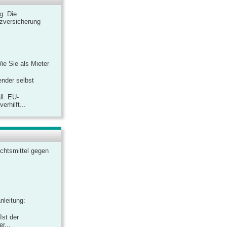
ag: Die
zversicherung
Wie Sie als Mieter
ender selbst
ll: EU-
rhilft...
chtsmittel gegen
nleitung:
.
Ist der
r...