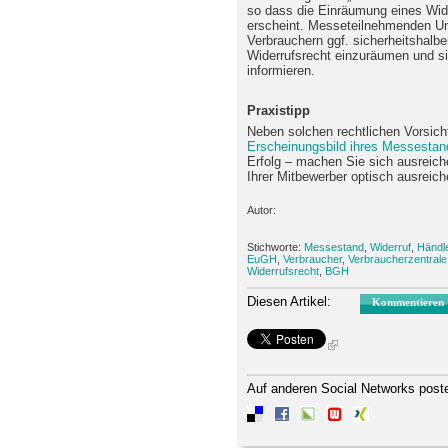
so dass die Einräumung eines Wid
erscheint. Messeteilnehmenden Un
Verbrauchern ggf. sicherheitshalbe
Widerrufsrecht einzuräumen und s
informieren.
Praxistipp
Neben solchen rechtlichen Vorsic
Erscheinungsbild ihres Messestan
Erfolg – machen Sie sich ausreic
Ihrer Mitbewerber optisch ausrei
Autor:
Stichworte:
Messestand
,
Widerruf
,
Händl
EuGH
,
Verbraucher
,
Verbraucherzentrale
Widerrufsrecht
,
BGH
Diesen Artikel:
Kommentieren
Auf anderen Social Networks post