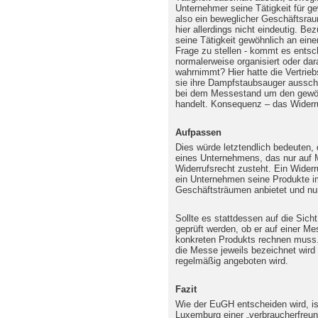
Unternehmer seine Tätigkeit für g
also ein beweglicher Geschäftsrau
hier allerdings nicht eindeutig. B
seine Tätigkeit gewöhnlich an eine
Frage zu stellen - kommt es entsc
normalerweise organisiert oder dar
wahrnimmt? Hier hatte die Vertrie
sie ihre Dampfstaubsauger ausschl
bei dem Messestand um den gewöh
handelt. Konsequenz – das Widerru
Aufpassen
Dies würde letztendlich bedeuten
eines Unternehmens, das nur auf M
Widerrufsrecht zusteht. Ein Wider
ein Unternehmen seine Produkte im
Geschäftsträumen anbietet und nur 
Sollte es stattdessen auf die Si
geprüft werden, ob er auf einer M
konkreten Produkts rechnen muss.
die Messe jeweils bezeichnet wird
regelmäßig angeboten wird.
Fazit
Wie der EuGH entscheiden wird, ist
Luxemburg einer „verbraucherfreu