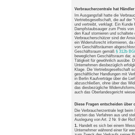
Verbraucherzentrale hat Händler
Im Ausgangsfall hatte die Verbrauc
Vertriebsgesellschaft, die auf der
und vertreibt, verklagt. Ein Kund
Dampfstaubsauger zum Preis von 1
den Kauf stornieren und schaltete 
Verbraucherschützer sind der Ans
ein Widerrufsrecht informieren, d
von Geschäftsräumen abgeschloss
Geschäftsraum gemäß
§ 312b BG
beweglichen Geschäftsraum dar, an
Tätigkeit für gewöhnlich ausübe. 
Unternehmen diesbezüglich erfolgl
Klage. Die Vertriebsgesellschaft s
geschäftlicher Handlungen mit Ve
in Berlin Kaufverträge über die L
abzuschließen, ohne über das Wid
das diesbezügliche Widerrufsformu
auch das Oberlandesgericht wiesen
Diese Fragen entscheiden über 
Die Verbraucherzentrale legt beim
setzten das Verfahren aus und st
Auslegung von Art. 2 Nr. 9 der Ric
1.
Handelt es sich bei einem Messe
Unternehmer während einer für we
zum Zweck des Verkaufs seiner Pr