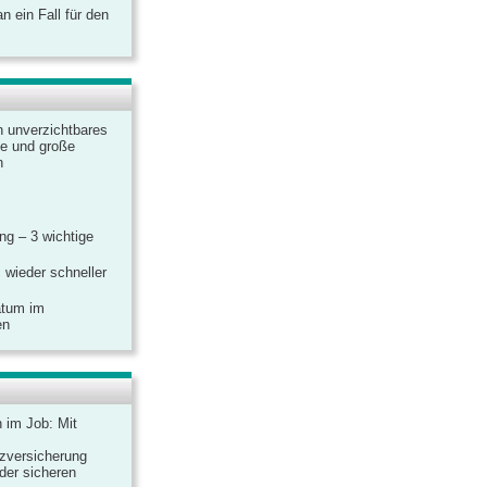
 ein Fall für den
n unverzichtbares
ine und große
n
g – 3 wichtige
 wieder schneller
atum im
en
n im Job: Mit
zversicherung
 der sicheren