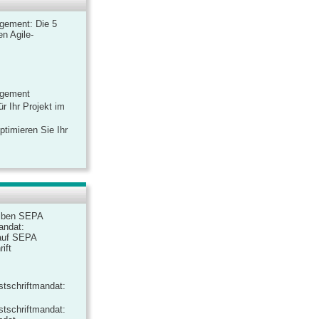
gement: Die 5
n Agile-
agement
r Ihr Projekt im
ptimieren Sie Ihr
iben SEPA
andat:
auf SEPA
ift
tschriftmandat:
tschriftmandat: