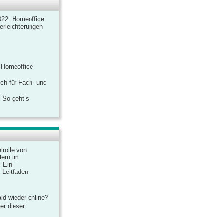
022: Homeoffice
rerleichterungen
 Homeoffice
ich für Fach- und
 So geht’s
lrolle von
lern im
: Ein
 Leitfaden
ld wieder online?
er dieser