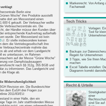
Markenrecht: Von Anfang an
Fachanwalt
 verklagt
herzentrale Berlin eine
 "Grünen Woche" ihre Produkte ausstellt
e hatte dort am Messestand einen
Tech Tricks
.600 € gekauft. Der Verbraucher wollte
die Verbraucherzentrale ein. Die
Vorlagen: Ei
icht, der Händler müsse den Kunden über
Tool für kle
a der entsprechende Kaufvertrag außerhalb
Unternehme
en wurde. Der Messestand sei kein
B
. Er stelle insbesondere keinen
 dem die Vertriebsgesellschaft ihre
Die Verbraucherzentrale mahnte das
os ab und erhob vor dem Landgericht
Backups zur Datensicherun
oll es unterlassen, im Rahmen
Regeln für Unternehmen
rbrauchern auf der Messe "Grüne Woche"
3 Tipps, wie Sie Ihren Mac
ieferung von Dampfstaubsaugern
machen
errufsrecht nach §§ 312g, 355 BGB und
Excel Tabelle erstellen: D
lar zu informieren. Das Landgericht und
Diagramm korrekt darstell
 die Klage ab.
die Widerrufsmöglichkeit
Recht & Urteile
 BGH Revision ein. Die Bundesrichter
ellen dem EuGH drei Fragen zur
Streitigkeite
htlinie 2011/83/EU:
einer
stand in einer Halle, den ein
Rechtsschut
nige Tage im Jahr stattfindenden Messe
sind Sie auf
odukte nutzt, um einen unbeweglichen