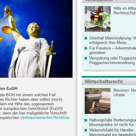
Hilfe im Allt
Rechtsschut
Streitfall Mietminderung: 
erfolgreich Ihre Miete...
Für Kreative – Adventskal
gestalten
Verspätung oder Flugausfa
Fluggastrechteverordnung ve
Wirtschaftsrecht
 den EuGH
Revision: Re
der BGH mit einem solchen Fall
Urteile
er Richter haben aber selbst (noch)
dern mit Hilfe des sogenannten
om europäischen Gerichtshof (EuGH)
d, denn die hier maßgebliche Vorschrift
uropäischen
Verbraucherrechte-Richtlinie
Haftungsfalle Bedienungsa
Mountainbike ist nicht für..
Widerrufsfalle für Händler: 
Messestand ein bewegliche