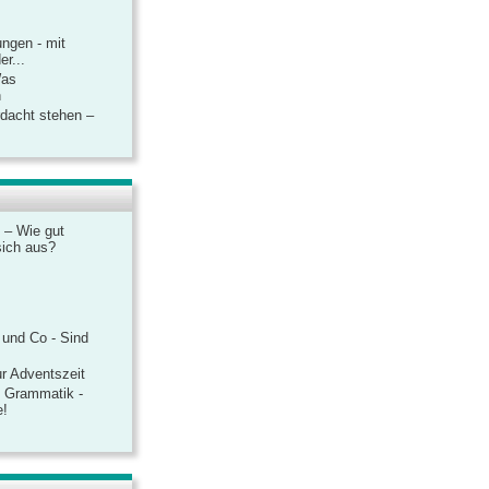
ngen - mit
r...
Was
n
rdacht stehen –
 – Wie gut
sich aus?
 und Co - Sind
r Adventszeit
e Grammatik -
e!