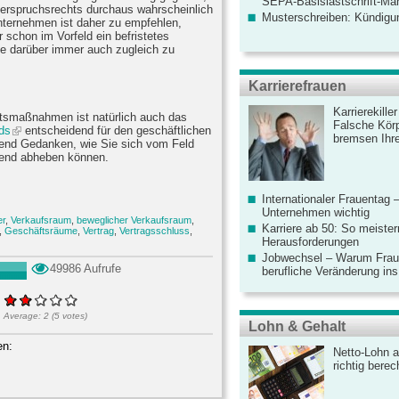
SEPA-Basislastschrift-Ma
erspruchsrechts durchaus wahrscheinlich
Musterschreiben: Kündigu
ternehmen ist daher zu empfehlen,
r schon im Vorfeld ein befristetes
ie darüber immer auch zugleich zu
Karrierefrauen
Karrierekille
htsmaßnahmen ist natürlich auch das
Falsche Körp
ds
entscheidend für den geschäftlichen
bremsen Ihre
hend Gedanken, wie Sie sich vom Feld
chend abheben können.
Internationaler Frauentag 
Unternehmen wichtig
er
,
Verkaufsraum
,
beweglicher Verkaufsraum
,
Karriere ab 50: So meister
,
Geschäftsräume
,
Vertrag
,
Vertragsschluss
,
Herausforderungen
Jobwechsel – Warum Fraue
49986 Aufrufe
berufliche Veränderung ins
Average:
2
(
5
votes)
Lohn & Gehalt
en:
Netto-Lohn a
richtig bere