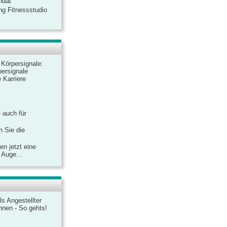
ndat
ng Fitnessstudio
r Körpersignale:
ersignale
 Karriere
– auch für
n Sie die
n jetzt eine
 Auge...
ls Angestellter
chnen - So gehts!