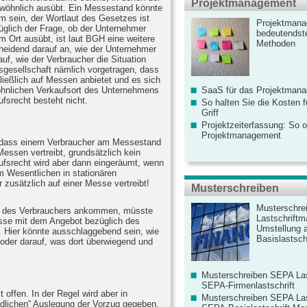
Projektmanagement
ewöhnlich ausübt. Ein Messestand könnte
m sein, der Wortlaut des Gesetzes ist
Projektmana
ezüglich der Frage, ob der Unternehmer
bedeutendste
m Ort ausübt, ist laut BGH eine weitere
Methoden
heidend darauf an, wie der Unternehmer
auf, wie der Verbraucher die Situation
bsgesellschaft nämlich vorgetragen, dass
ießlich auf Messen anbietet und es sich
nlichen Verkaufsort des Unternehmens
SaaS für das Projektman
fsrecht besteht nicht.
So halten Sie die Kosten fü
Griff
Projektzeiterfassung: So o
Projektmanagement
, dass einem Verbraucher am Messestand
essen vertreibt, grundsätzlich kein
rufsrecht wird aber dann eingeräumt, wenn
 Wesentlichen in stationären
zusätzlich auf einer Messe vertreibt!
Musterschreiben
Musterschre
cht des Verbrauchers ankommen, müsste
Lastschriftm
esse mit dem Angebot bezüglich des
Umstellung 
 Hier könnte ausschlaggebend sein, wie
Basislastschr
 oder darauf, was dort überwiegend und
Musterschreiben SEPA Las
SEPA-Firmenlastschrift
 offen. In der Regel wird aber in
Musterschreiben SEPA Las
ndlichen“ Auslegung der Vorzug gegeben,