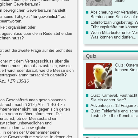
Seite
glichen Gewerberaum?
nen beweglichen Gewerberaum handelt:
Absicherung vor Veränderu
r seine Tätigkeit "für gewöhnlich" auf
Beratung und Schutz auf de
beantworten,
Lohnfortzahlungsbetrug: 
Führungskräfte tun könne
eit organisiert oder
Wenn Mitarbeiter unter Ve
tragsschluss über die in Rede stehenden
Was können und dürfen...
echnen muss?
rt auf die zweite Frage auf die Sicht des
:
Quiz
ucher mit dem Vertragsschluss über die
Quiz: Ostern
chnen muss, darauf abzustellen, wie die
kennen Sie 
iert wird, oder darauf, wie die Messe sich
tragserklärung tatsächlich darstellt?
z.: I ZR 135/16
Quiz: Karneval, Fastnacht
 von Geschäftsräumen geschlossenen
Sie ein echter Narr?
rufsrecht nach § 312g Abs. 1 BGB zu.
Adventsquiz: 13 Fragen zu
nternehmer nicht nur gegen sich gelten
Quiz: Fehlerfalle englisch
uch vorab darüber informieren. Die
Testen Sie Ihre Kenntniss
 zunächst, ob der Messestand ein
d zwischen unbeweglichen und
erschieden. Unbewegliche
 in denen der Unternehmer seine
liche Gewerberäume solche, in denen der