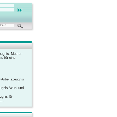
ugnis: Muster-
is für eine
-Arbeitszeugnis
ugnis Azubi und
ugnis für
...