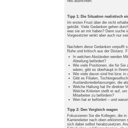
neu ausrichten.
Tipp 1: Die Situation realistisch e
Im ersten Frust über die nicht erhalt
getrübt. Viele Gedanken gehen durch
was sie an mir haben? Dann suche ich
Vorgesetzter winkt aber auch nur sei
Nachdem diese Gedanken verpufft sin
Ruhe und kritisch aus der Distanz. F
In welchen Abständen werden Mit
Abteilung befördert?
Wie viele Positionen, die für Sie a
wären, gibt es überhaupt in Ihr
Wie viele davon sind frei bzw. in
Gibt es Filialen, Tochtergesellsc
Auslandsniederlassungen, die als
Welche Haltung hat Ihr direkter
Welche Kriterien stellt er auf, u
Mitarbeiter zu befördern?
Wen hat er befördert – und waru
Tipp 2: Den Vergleich wagen
Fokussieren Sie die Kollegen, die in
Karriereleiter nach oben erklommen 
sich dabei selbst herabzusetzen. Ana