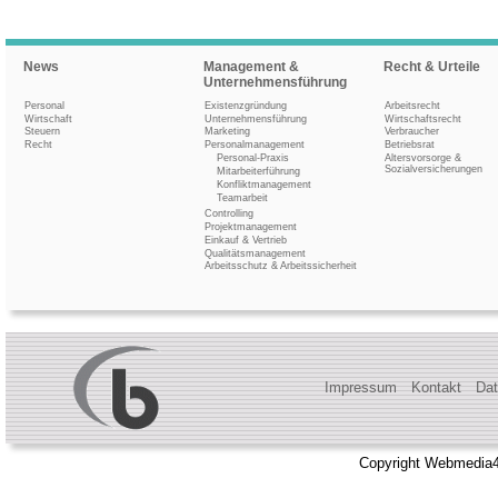
News
Management &
Recht & Urteile
Unternehmensführung
Personal
Existenzgründung
Arbeitsrecht
Wirtschaft
Unternehmensführung
Wirtschaftsrecht
Steuern
Marketing
Verbraucher
Recht
Personalmanagement
Betriebsrat
Personal-Praxis
Altersvorsorge &
Sozialversicherungen
Mitarbeiterführung
Konfliktmanagement
Teamarbeit
Controlling
Projektmanagement
Einkauf & Vertrieb
Qualitätsmanagement
Arbeitsschutz & Arbeitssicherheit
Impressum
Kontakt
Dat
Copyright Webmedia4