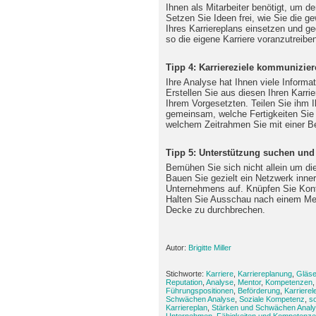
Ihnen als Mitarbeiter benötigt, um d
Setzen Sie Ideen frei, wie Sie die 
Ihres Karriereplans einsetzen und g
so die eigene Karriere voranzutreibe
Tipp 4: Karriereziele kommunizie
Ihre Analyse hat Ihnen viele Informat
Erstellen Sie aus diesen Ihren Karr
Ihrem Vorgesetzten. Teilen Sie ihm I
gemeinsam, welche Fertigkeiten Sie d
welchem Zeitrahmen Sie mit einer B
Tipp 5: Unterstützung suchen und
Bemühen Sie sich nicht allein um di
Bauen Sie gezielt ein Netzwerk inner
Unternehmens auf. Knüpfen Sie Kontak
Halten Sie Ausschau nach einem Mento
Decke zu durchbrechen.
Autor:
Brigitte Miller
Stichworte:
Karriere
,
Karriereplanung
,
Gläs
Reputation
,
Analyse
,
Mentor
,
Kompetenzen
Führungspositionen
,
Beförderung
,
Karrierele
Schwächen Analyse
,
Soziale Kompetenz
,
s
Karriereplan
,
Stärken und Schwächen Anal
Unternehmen
,
Fähigkeiten und Kompetenz