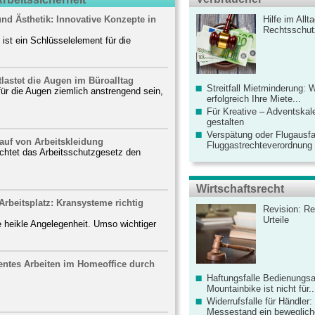
nd Ästhetik: Innovative Konzepte in
Hilfe im Allt
Rechtsschut
ist ein Schlüsselelement für die
ntlastet die Augen im Büroalltag
Streitfall Mietminderung: 
ür die Augen ziemlich anstrengend sein,
erfolgreich Ihre Miete...
Für Kreative – Adventskal
gestalten
Verspätung oder Flugausfa
kauf von Arbeitskleidung
Fluggastrechteverordnung ve
ichtet das Arbeitsschutzgesetz den
Wirtschaftsrecht
Arbeitsplatz: Kransysteme richtig
Revision: Re
Urteile
e heikle Angelegenheit. Umso wichtiger
entes Arbeiten im Homeoffice durch
Haftungsfalle Bedienungsa
Mountainbike ist nicht für..
Widerrufsfalle für Händler: 
Messestand ein bewegliche