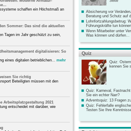
portwesen: Moderne Armatur-
Seite
e...
gssysteme schaffen ein Höchstmaß an
Absicherung vor Veränderu
Beratung und Schutz auf de
Lohnfortzahlungsbetrug: 
Führungskräfte tun könne
 den Sommer: Das sind die aktuellen
Wenn Mitarbeiter unter Ve
n Tagen im Jahr geschützt zu sein,
Was können und dürfen...
dheitsmanagement digitalisieren: So
Quiz
g eines digitalen betrieblichen...
mehr
Quiz: Ostern
kennen Sie 
eisen Sie richtig
nsport Beteiligten müssen mit den
Quiz: Karneval, Fastnacht
Sie ein echter Narr?
Adventsquiz: 13 Fragen zu
e Arbeitsplatzgestaltung 2021
Quiz: Fehlerfalle englisch
tung entscheidet mit darüber, wie
Testen Sie Ihre Kenntniss
ag