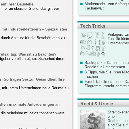
Markenrecht: Von Anfang an
auf Ihrer Baustelle
Fachanwalt
mmer an oberster Stelle, das gilt vor
Tech Tricks
it Industriekletterern – Spezialisten
Vorlagen: Ei
durch Absturz für die Beschäftigten zu
Tool für kle
Unternehme
ufsalltag: Was ist zu beachten?
eber verpflichtet, die Sicherheit ihrer...
Backups zur Datensicherun
Regeln für Unternehmen
3 Tipps, wie Sie Ihren Mac
machen
 So tragen Sie zur Gesundheit Ihrer
Excel Tabelle erstellen: D
Diagramm korrekt darstell
r, mit Ihrem Unternehmen neue Räume zu
Recht & Urteile
ellen maximale Anforderungen an
ne
Streitigkeite
, die scheinbar mühelos tonnenschwere...
einer
Rechtsschut
sind Sie auf