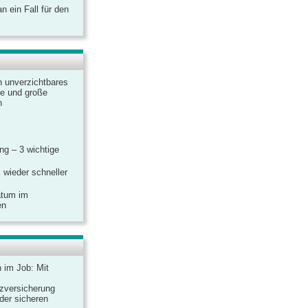
 ein Fall für den
n unverzichtbares
ine und große
n
g – 3 wichtige
 wieder schneller
atum im
en
n im Job: Mit
zversicherung
 der sicheren