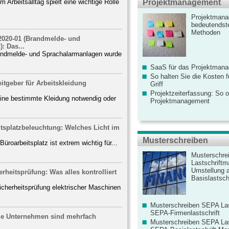
m Arbeitsalltag spielt eine wichtige Rolle
Projektmanagement
Projektmana
bedeutendste
Methoden
2020-01 (Brandmelde- und
: Das...
andmelde- und Sprachalarmanlagen wurde
SaaS für das Projektman
So halten Sie die Kosten fü
tgeber für Arbeitskleidung
Griff
Projektzeiterfassung: So o
 eine bestimmte Kleidung notwendig oder
Projektmanagement
tsplatzbeleuchtung: Welches Licht im
Musterschreiben
Büroarbeitsplatz ist extrem wichtig für...
Musterschre
Lastschriftm
Umstellung 
erheitsprüfung: Was alles kontrolliert
Basislastschr
Sicherheitsprüfung elektrischer Maschinen
Musterschreiben SEPA Las
SEPA-Firmenlastschrift
ele Unternehmen sind mehrfach
Musterschreiben SEPA Las