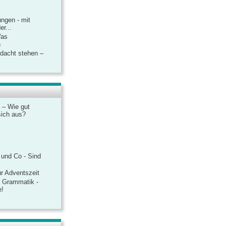
ngen - mit
r...
Was
n
rdacht stehen –
 – Wie gut
sich aus?
 und Co - Sind
r Adventszeit
e Grammatik -
e!