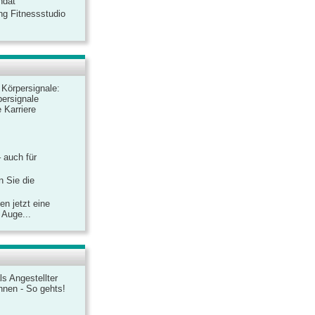
ndat
ng Fitnessstudio
r Körpersignale:
ersignale
 Karriere
– auch für
n Sie die
n jetzt eine
 Auge...
ls Angestellter
chnen - So gehts!