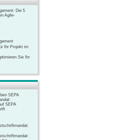
gement: Die 5
n Agile-
agement
r Ihr Projekt im
ptimieren Sie Ihr
iben SEPA
andat:
auf SEPA
ift
tschriftmandat:
tschriftmandat: