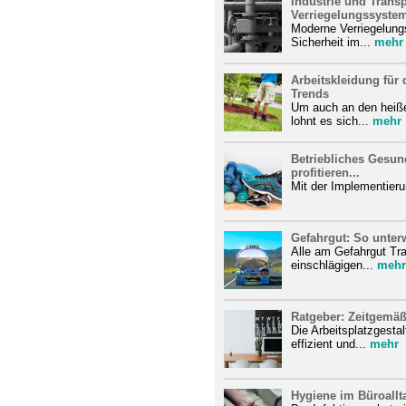
Industrie und Trans
Verriegelungssystem
Moderne Verriegelun
Sicherheit im...
mehr
Arbeitskleidung für
Trends
Um auch an den heiße
lohnt es sich...
mehr
Betriebliches Gesun
profitieren...
Mit der Implementierun
Gefahrgut: So unterw
Alle am Gefahrgut Tra
einschlägigen...
mehr
Ratgeber: Zeitgemäß
Die Arbeitsplatzgestal
effizient und...
mehr
Hygiene im Büroallt