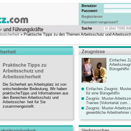
Benutzer
Passwort
Registrieren
Passwort vergessen?
Suche
tssicherheit
» Praktische Tipps zu den Themen Arbeitsschutz und Arbeitssich
Zeugnisse
herheit
Einfaches Ze
Arbeitszeugn
Praktische Tipps zu
Bürogehilfin
Arbeitsschutz und
Arbeitssicherheit
Die Sicherheit am Arbeitsplatz ist von
entscheidender Bedeutung. Wir haben
Einfaches Zeugnis: Muster
praktischeTipps und Informationen aus
für eine Bürogehilfin
den Bereichen Arbeitsschutz und
Zeugnis: Muster-Arbeitsze
Arbeitssicher- heit für Sie
Trainee (Volontariat zum...
zusammengestellt.
Zeugnis: Muster-Arbeitsze
gewerbliche Arbeitnehmer (
Verbraucher
rbeitssicherheit