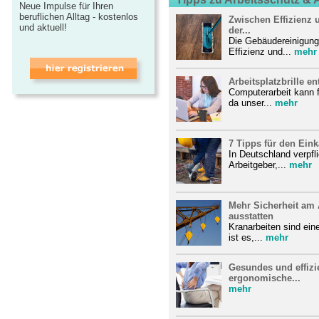
Neue Impulse für Ihren
beruflichen Alltag - kostenlos
Zwischen Effizienz u
und aktuell!
der...
Die Gebäudereinigung 
Effizienz und...
mehr
Arbeitsplatzbrille e
Computerarbeit kann f
da unser...
mehr
7 Tipps für den Ein
In Deutschland verpfl
Arbeitgeber,...
mehr
Mehr Sicherheit am 
ausstatten
Kranarbeiten sind ein
ist es,...
mehr
Gesundes und effizi
ergonomische...
mehr