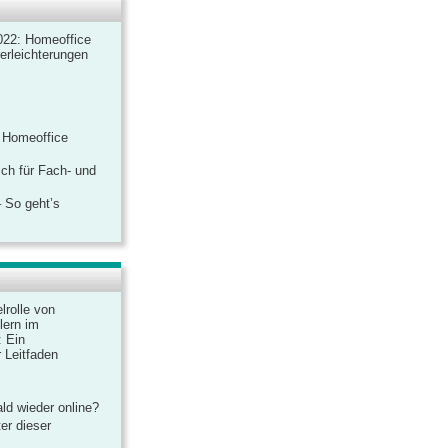
022: Homeoffice
rerleichterungen
 Homeoffice
ich für Fach- und
 So geht’s
lrolle von
lern im
: Ein
 Leitfaden
ld wieder online?
er dieser