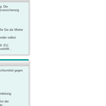
ag: Die
zversicherung
Wie Sie als Mieter
ender selbst
ll: EU-
rhilft...
chtsmittel gegen
nleitung:
.
Ist der
r...