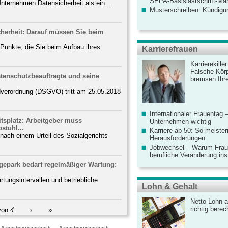
SEPA-Basislastschrift-Ma
Unternehmen Datensicherheit als ein...
Musterschreiben: Kündigu
herheit: Darauf müssen Sie beim
e Punkte, die Sie beim Aufbau ihres
Karrierefrauen
Karrierekille
Falsche Körp
tenschutzbeauftragte und seine
bremsen Ihre
verordnung (DSGVO) tritt am 25.05.2018
Internationaler Frauentag 
tsplatz: Arbeitgeber muss
Unternehmen wichtig
stuhl...
Karriere ab 50: So meister
nach einem Urteil des Sozialgerichts
Herausforderungen
Jobwechsel – Warum Fraue
berufliche Veränderung ins
agepark bedarf regelmäßiger Wartung:
tungsintervallen und betriebliche
Lohn & Gehalt
Netto-Lohn a
richtig bere
von
4
›
»