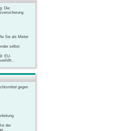
ag: Die
zversicherung
Wie Sie als Mieter
ender selbst
ll: EU-
rhilft...
chtsmittel gegen
nleitung:
.
Ist der
r...