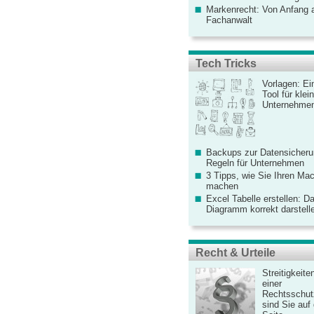
Markenrecht: Von Anfang an
Fachanwalt
Tech Tricks
Vorlagen: Ei
Tool für kle
Unternehme
Backups zur Datensicherun
Regeln für Unternehmen
3 Tipps, wie Sie Ihren Mac
machen
Excel Tabelle erstellen: D
Diagramm korrekt darstell
Recht & Urteile
Streitigkeite
einer
Rechtsschut
sind Sie auf