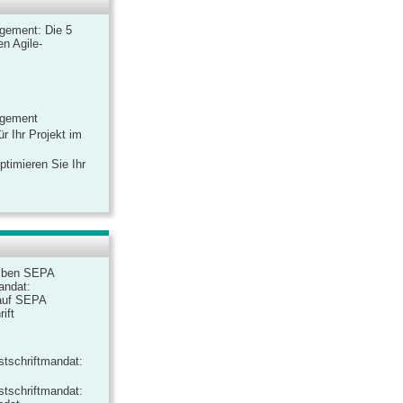
gement: Die 5
n Agile-
agement
r Ihr Projekt im
ptimieren Sie Ihr
iben SEPA
andat:
auf SEPA
ift
tschriftmandat:
tschriftmandat: