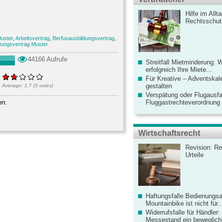
Hilfe im Allt
Rechtsschut
uster
,
Arbeitsvertrag
,
Berfusausbildungsvertrag
,
dungsvertrag Muster
44166 Aufrufe
Streitfall Mietminderung: 
erfolgreich Ihre Miete...
Für Kreative – Adventskal
gestalten
Average:
1.7
(
3
votes)
Verspätung oder Flugausfa
en:
Fluggastrechteverordnung ve
Wirtschaftsrecht
Revision: Re
Urteile
Haftungsfalle Bedienungsa
Mountainbike ist nicht für..
Widerrufsfalle für Händler: 
Messestand ein bewegliche