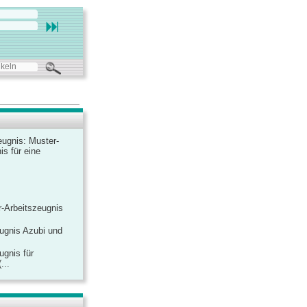
ugnis: Muster-
is für eine
-Arbeitszeugnis
ugnis Azubi und
ugnis für
...