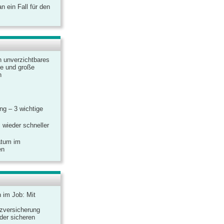
 ein Fall für den
n unverzichtbares
ine und große
n
g – 3 wichtige
 wieder schneller
atum im
en
n im Job: Mit
zversicherung
 der sicheren