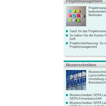
Projektmanagement
Projektmana
bedeutendste
Methoden
SaaS für das Projektman
So halten Sie die Kosten fü
Griff
Projektzeiterfassung: So o
Projektmanagement
Musterschreiben
Musterschre
Lastschriftm
Umstellung 
Basislastschr
Musterschreiben SEPA Las
SEPA-Firmenlastschrift
Musterschreiben SEPA Las