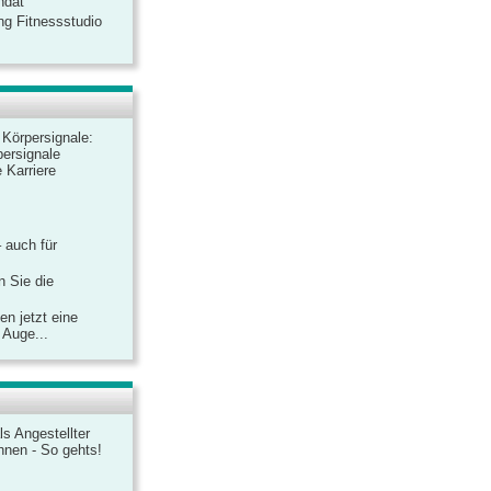
ndat
ng Fitnessstudio
r Körpersignale:
ersignale
 Karriere
– auch für
n Sie die
n jetzt eine
 Auge...
ls Angestellter
chnen - So gehts!