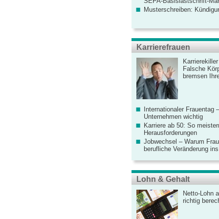
SEPA-Basislastschrift-Ma
Musterschreiben: Kündigu
Karrierefrauen
Karrierekille
Falsche Körp
bremsen Ihre
Internationaler Frauentag 
Unternehmen wichtig
Karriere ab 50: So meister
Herausforderungen
Jobwechsel – Warum Fraue
berufliche Veränderung ins
Lohn & Gehalt
Netto-Lohn a
richtig bere