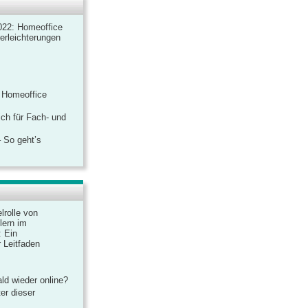
022: Homeoffice
rerleichterungen
 Homeoffice
ich für Fach- und
 So geht’s
lrolle von
lern im
: Ein
 Leitfaden
ld wieder online?
er dieser