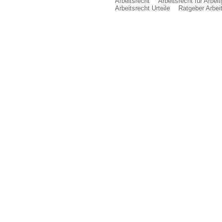
Arbeitsrecht
Arbeitsrecht für Arbei
Arbeitsrecht Urteile
Ratgeber Arbei