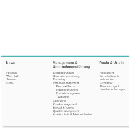
News
Management &
Recht & Urteile
Unternehmensführung
Personal
Existenzgründung
Arbeitsrecht
Wirtschaft
Unternehmensführung
Wirtschaftsrecht
Steuern
Marketing
Verbraucher
Recht
Personalmanagement
Betriebsrat
Personal-Praxis
Altersvorsorge &
Sozialversicherungen
Mitarbeiterführung
Konfliktmanagement
Teamarbeit
Controlling
Projektmanagement
Einkauf & Vertrieb
Qualitätsmanagement
Arbeitsschutz & Arbeitssicherheit