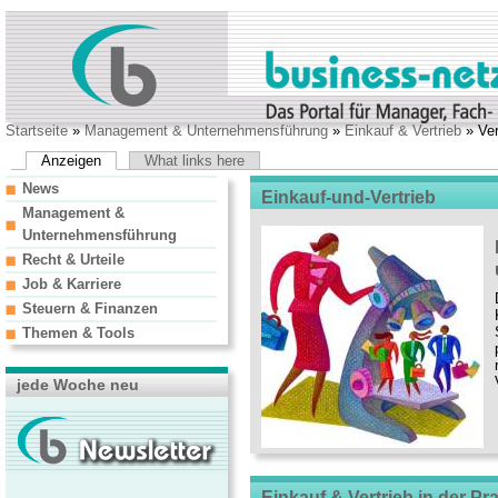
Startseite
»
Management & Unternehmensführung
»
Einkauf & Vertrieb
» Ver
Anzeigen
What links here
News
Einkauf-und-Vertrieb
Management &
Unternehmensführung
Recht & Urteile
Job & Karriere
Steuern & Finanzen
Themen & Tools
jede Woche neu
Einkauf & Vertrieb in der Pr