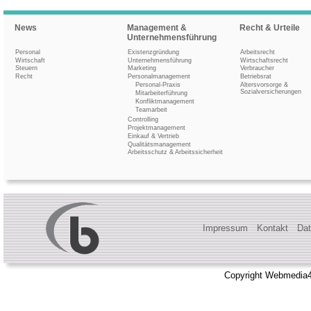
News
Management &
Recht & Urteile
Unternehmensführung
Personal
Existenzgründung
Arbeitsrecht
Wirtschaft
Unternehmensführung
Wirtschaftsrecht
Steuern
Marketing
Verbraucher
Recht
Personalmanagement
Betriebsrat
Personal-Praxis
Altersvorsorge &
Sozialversicherungen
Mitarbeiterführung
Konfliktmanagement
Teamarbeit
Controlling
Projektmanagement
Einkauf & Vertrieb
Qualitätsmanagement
Arbeitsschutz & Arbeitssicherheit
Impressum
Kontakt
Dat
Copyright Webmedia4