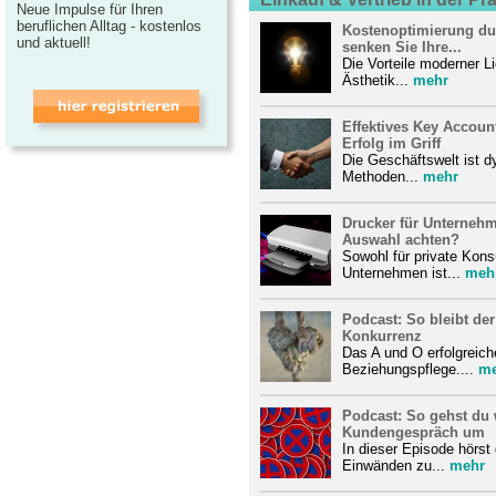
Neue Impulse für Ihren
beruflichen Alltag - kostenlos
Kostenoptimierung du
und aktuell!
senken Sie Ihre...
Die Vorteile moderner L
Ästhetik...
mehr
Effektives Key Accou
Erfolg im Griff
Die Geschäftswelt ist d
Methoden...
mehr
Drucker für Unternehm
Auswahl achten?
Sowohl für private Kon
Unternehmen ist...
meh
Podcast: So bleibt der
Konkurrenz
Das A und O erfolgreich
Beziehungspflege....
me
Podcast: So gehst du
Kundengespräch um
In dieser Episode hörst
Einwänden zu...
mehr