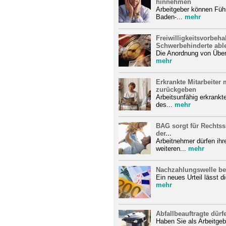
hinnehmen
Arbeitgeber können Führ
Baden-...
mehr
Freiwilligkeitsvorbeha
Schwerbehinderte abl
Die Anordnung von Übers
mehr
Erkrankte Mitarbeite
zurückgeben
Arbeitsunfähig erkrank
des...
mehr
BAG sorgt für Rechtss
der...
Arbeitnehmer dürfen ihr
weiteren...
mehr
Nachzahlungswelle bei
Ein neues Urteil lässt di
mehr
Abfallbeauftragte dürf
Haben Sie als Arbeitge