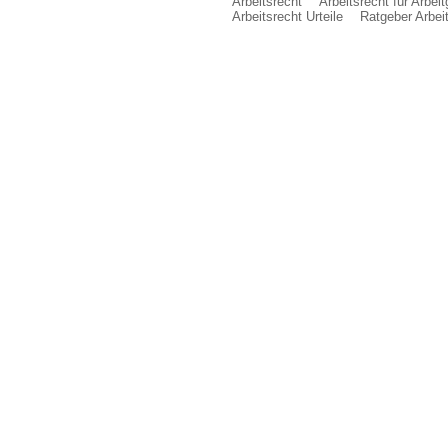
Arbeitsrecht
Arbeitsrecht für Arbei
Arbeitsrecht Urteile
Ratgeber Arbei