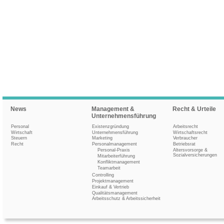
News
Management &
Recht & Urteile
Unternehmensführung
Personal
Existenzgründung
Arbeitsrecht
Wirtschaft
Unternehmensführung
Wirtschaftsrecht
Steuern
Marketing
Verbraucher
Recht
Personalmanagement
Betriebsrat
Personal-Praxis
Altersvorsorge &
Sozialversicherungen
Mitarbeiterführung
Konfliktmanagement
Teamarbeit
Controlling
Projektmanagement
Einkauf & Vertrieb
Qualitätsmanagement
Arbeitsschutz & Arbeitssicherheit