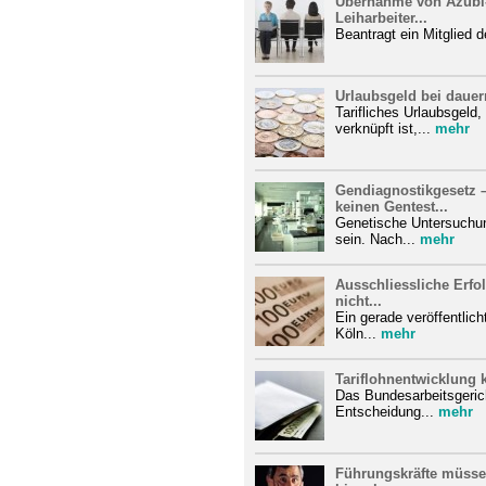
Übernahme von Azubi-V
Leiharbeiter...
Beantragt ein Mitglied d
Urlaubsgeld bei dauern
Tarifliches Urlaubsgeld
verknüpft ist,...
mehr
Gendiagnostikgesetz 
keinen Gentest...
Genetische Untersuchun
sein. Nach...
mehr
Ausschliessliche Erfol
nicht...
Ein gerade veröffentlich
Köln...
mehr
Tariflohnentwicklung
Das Bundesarbeitsgerich
Entscheidung...
mehr
Führungskräfte müsse