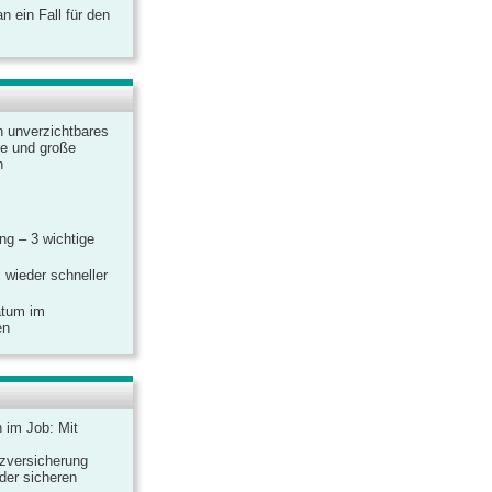
 ein Fall für den
n unverzichtbares
ine und große
n
g – 3 wichtige
 wieder schneller
atum im
en
n im Job: Mit
zversicherung
 der sicheren