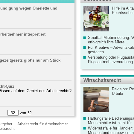
 Kündigung wegen Omelette und
Hilfe im Allt
Rechtsschut
beitnehmer interpretiert
Streitfall Mietminderung: 
erfolgreich Ihre Miete...
Für Kreative – Adventskal
gestalten
Verspätung oder Flugausfa
gezeitgesetz gibt’s nur am Stück
Fluggastrechteverordnung ve
Wirtschaftsrecht
cht-Quiz
Revision: Re
Wissen auf dem Gebiet des Arbeitsrechts?
Urteile
von
32
Haftungsfalle Bedienungsa
Mountainbike ist nicht für..
eitgeber
Arbeitsrecht für Arbeitnehmer
Widerrufsfalle für Händler: 
eitsrecht
Messestand ein bewegliche