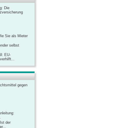
ag: Die
zversicherung
Wie Sie als Mieter
ender selbst
ll: EU-
rhilft...
chtsmittel gegen
nleitung:
.
Ist der
r...