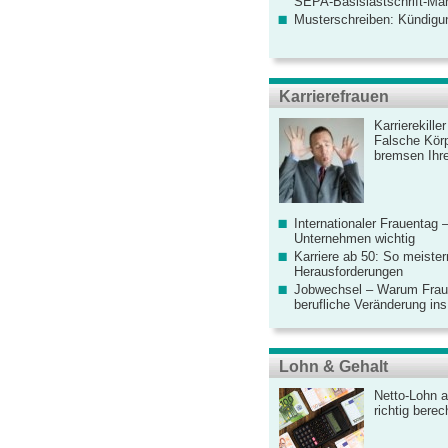
SEPA-Basislastschrift-Ma
Musterschreiben: Kündigu
Karrierefrauen
Karrierekille
Falsche Körp
bremsen Ihre
Internationaler Frauentag 
Unternehmen wichtig
Karriere ab 50: So meister
Herausforderungen
Jobwechsel – Warum Fraue
berufliche Veränderung ins
Lohn & Gehalt
Netto-Lohn a
richtig bere