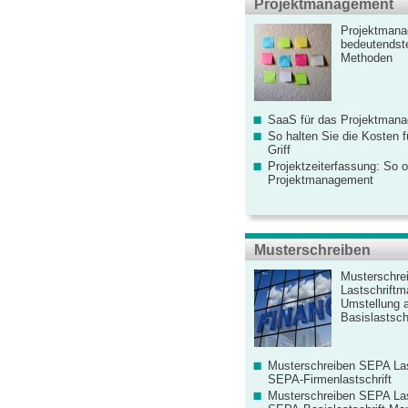
Projektmanagement
Projektmana
bedeutendste
Methoden
SaaS für das Projektman
So halten Sie die Kosten fü
Griff
Projektzeiterfassung: So o
Projektmanagement
Musterschreiben
Musterschre
Lastschriftm
Umstellung 
Basislastschr
Musterschreiben SEPA Las
SEPA-Firmenlastschrift
Musterschreiben SEPA Las