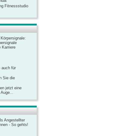
ndat
ng Fitnessstudio
r Körpersignale:
ersignale
 Karriere
– auch für
n Sie die
n jetzt eine
 Auge...
ls Angestellter
chnen - So gehts!