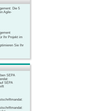
gement: Die 5
n Agile-
agement
r Ihr Projekt im
ptimieren Sie Ihr
iben SEPA
andat:
auf SEPA
ift
tschriftmandat:
tschriftmandat: