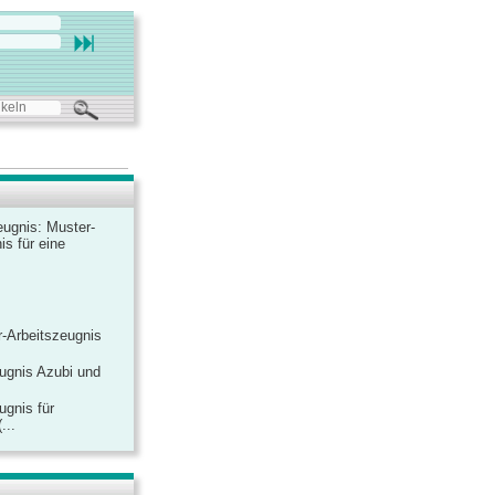
ugnis: Muster-
is für eine
-Arbeitszeugnis
ugnis Azubi und
ugnis für
...