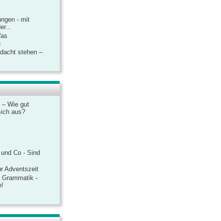
ngen - mit
r...
Was
n
rdacht stehen –
 – Wie gut
sich aus?
 und Co - Sind
r Adventszeit
e Grammatik -
e!