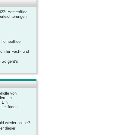
022: Homeoffice
rerleichterungen
 Homeoffice
ich für Fach- und
 So geht’s
lrolle von
lern im
: Ein
 Leitfaden
ld wieder online?
er dieser