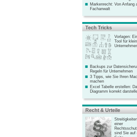
Markenrecht: Von Anfang an
Fachanwalt
Tech Tricks
Vorlagen: Ei
Tool für kle
Unternehme
Backups zur Datensicherun
Regeln für Unternehmen
3 Tipps, wie Sie Ihren Mac
machen
Excel Tabelle erstellen: D
Diagramm korrekt darstell
Recht & Urteile
Streitigkeite
einer
Rechtsschut
sind Sie auf