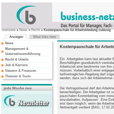
Startseite
»
News
»
Recht
» Kostenpauschale für Arbeitskleidung zulässig
Anzeigen
What links here
News
Kostenpauschale für Arbeit
Management &
Unternehmensführung
Ein Arbeitgeber kann laut aktueller
Recht & Urteile
Beschäftigten grundsätzlich vereinb
Job & Karriere
Arbeitszeit eine bestimmte von ihm g
müssen. Vorbehaltlich einer entgege
Steuern & Finanzen
tarifvertraglichen Regelung darf soga
Themen & Tools
werden, dass sich der Arbeitnehmer 
jede Woche neu
Die Vertragsklausel darf den Arbeitneh
benachteiligen. Der Arbeitgeber ist s
pauschalen Kostenbeitrag vom monat
einzubehalten. Aufpassen:
Eine Einb
erst dann möglich, wenn der Arbeit
Nettoentgelt verdient (BAG, 17.02.2