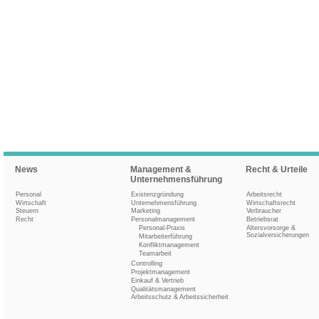
News
Management &
Recht & Urteile
Unternehmensführung
Personal
Existenzgründung
Arbeitsrecht
Wirtschaft
Unternehmensführung
Wirtschaftsrecht
Steuern
Marketing
Verbraucher
Recht
Personalmanagement
Betriebsrat
Personal-Praxis
Altersvorsorge &
Sozialversicherungen
Mitarbeiterführung
Konfliktmanagement
Teamarbeit
Controlling
Projektmanagement
Einkauf & Vertrieb
Qualitätsmanagement
Arbeitsschutz & Arbeitssicherheit