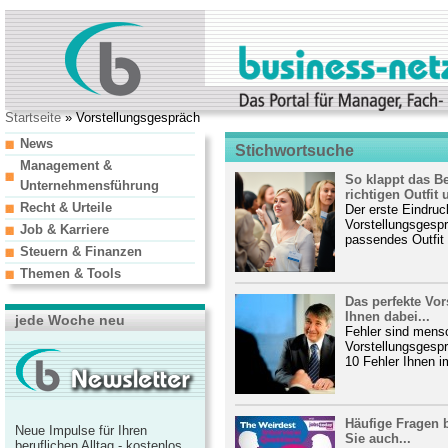
Startseite
» Vorstellungsgespräch
News
Stichwortsuche
Management &
So klappt das 
Unternehmensführung
richtigen Outfit 
Recht & Urteile
Der erste Eindruc
Vorstellungsgespr
Job & Karriere
passendes Outfit 
Steuern & Finanzen
Themen & Tools
Das perfekte Vor
Ihnen dabei...
jede Woche neu
Fehler sind mens
Vorstellungsgespr
10 Fehler Ihnen i
Häufige Fragen 
Neue Impulse für Ihren
Sie auch...
beruflichen Alltag - kostenlos