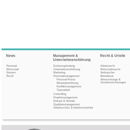
News
Management &
Recht & Urteile
Unternehmensführung
Personal
Existenzgründung
Arbeitsrecht
Wirtschaft
Unternehmensführung
Wirtschaftsrecht
Steuern
Marketing
Verbraucher
Recht
Personalmanagement
Betriebsrat
Personal-Praxis
Altersvorsorge &
Sozialversicherungen
Mitarbeiterführung
Konfliktmanagement
Teamarbeit
Controlling
Projektmanagement
Einkauf & Vertrieb
Qualitätsmanagement
Arbeitsschutz & Arbeitssicherheit