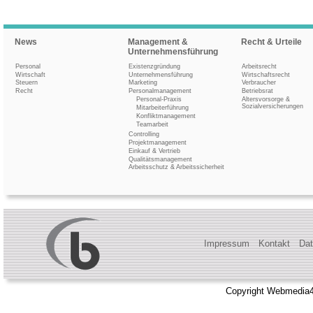
News
Management &
Recht & Urteile
Unternehmensführung
Personal
Existenzgründung
Arbeitsrecht
Wirtschaft
Unternehmensführung
Wirtschaftsrecht
Steuern
Marketing
Verbraucher
Recht
Personalmanagement
Betriebsrat
Personal-Praxis
Altersvorsorge &
Sozialversicherungen
Mitarbeiterführung
Konfliktmanagement
Teamarbeit
Controlling
Projektmanagement
Einkauf & Vertrieb
Qualitätsmanagement
Arbeitsschutz & Arbeitssicherheit
Impressum
Kontakt
Dat
Copyright Webmedia4