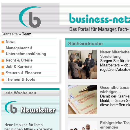
Startseite
» Team
News
Stichwortsuche
Management &
Neuer Mitarbeit
Unternehmensführung
Vorstellung
Recht & Urteile
Sorgen Sie für ei
Mitarbeiters – ob
Job & Karriere
regulären Arbeitsv
Steuern & Finanzen
Themen & Tools
Gesundheitsman
wichtigen...
jede Woche neu
Damit der Kranke
bleibt, müssen Si
diese betreffen nic
Erfolgreiche Team
Neue Impulse für Ihren
einbinden
beruflichen Alltag - kostenlos