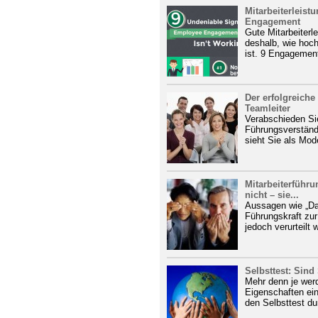
Mitarbeiterleist
Engagement
Gute Mitarbeiterl
deshalb, wie hoc
ist. 9 Engagemen
Der erfolgreich
Teamleiter
Verabschieden Si
Führungsverständn
sieht Sie als Mod
Mitarbeiterführu
nicht – sie...
Aussagen wie „Das
Führungskraft zur
jedoch verurteilt w
Selbsttest: Sind
Mehr denn je werd
Eigenschaften ei
den Selbsttest dur