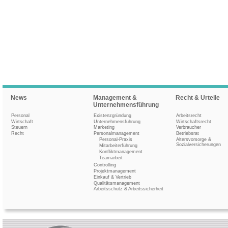
News
Management &
Recht & Urteile
Unternehmensführung
Personal
Existenzgründung
Arbeitsrecht
Wirtschaft
Unternehmensführung
Wirtschaftsrecht
Steuern
Marketing
Verbraucher
Recht
Personalmanagement
Betriebsrat
Personal-Praxis
Altersvorsorge &
Sozialversicherungen
Mitarbeiterführung
Konfliktmanagement
Teamarbeit
Controlling
Projektmanagement
Einkauf & Vertrieb
Qualitätsmanagement
Arbeitsschutz & Arbeitssicherheit