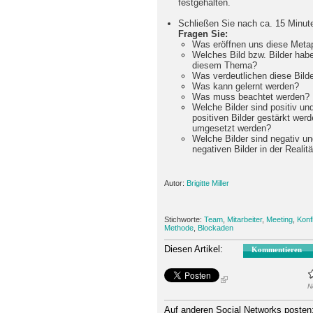
festgehalten.
Schließen Sie nach ca. 15 Minut
Fragen Sie:
Was eröffnen uns diese Meta
Welches Bild bzw. Bilder hab
diesem Thema?
Was verdeutlichen diese Bild
Was kann gelernt werden?
Was muss beachtet werden?
Welche Bilder sind positiv u
positiven Bilder gestärkt wer
umgesetzt werden?
Welche Bilder sind negativ u
negativen Bilder in der Reali
Autor:
Brigitte Miller
Stichworte:
Team
,
Mitarbeiter
,
Meeting
,
Konfl
Methode
,
Blockaden
Diesen Artikel:
Kommentieren
N
Auf anderen Social Networks posten