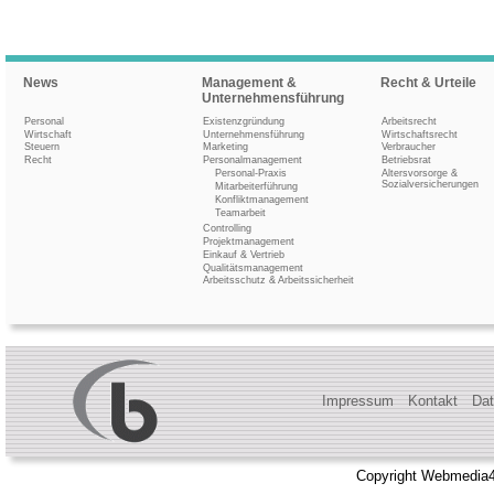
News
Management &
Recht & Urteile
Unternehmensführung
Personal
Existenzgründung
Arbeitsrecht
Wirtschaft
Unternehmensführung
Wirtschaftsrecht
Steuern
Marketing
Verbraucher
Recht
Personalmanagement
Betriebsrat
Personal-Praxis
Altersvorsorge &
Sozialversicherungen
Mitarbeiterführung
Konfliktmanagement
Teamarbeit
Controlling
Projektmanagement
Einkauf & Vertrieb
Qualitätsmanagement
Arbeitsschutz & Arbeitssicherheit
Impressum
Kontakt
Dat
Copyright Webmedia4