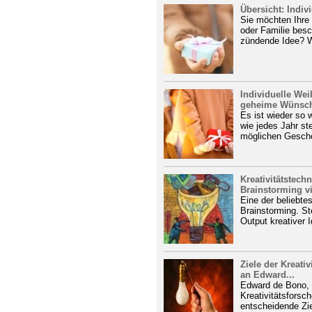
Übersicht: Indi
Sie möchten Ihre
oder Familie bes
zündende Idee? Wi
Individuelle We
geheime Wünsc
Es ist wieder so 
wie jedes Jahr st
möglichen Gesche
Kreativitätstech
Brainstorming vi
Eine der beliebtes
Brainstorming. St
Output kreativer 
Ziele der Kreativ
an Edward...
Edward de Bono, 
Kreativitätsforsch
entscheidende Ziel