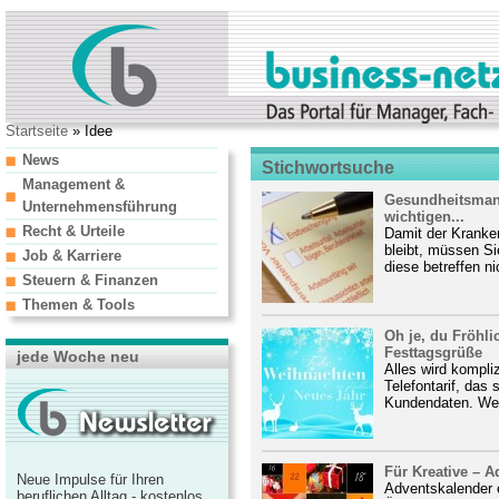
Startseite
» Idee
News
Stichwortsuche
Management &
Gesundheitsman
Unternehmensführung
wichtigen...
Recht & Urteile
Damit der Kranke
bleibt, müssen Si
Job & Karriere
diese betreffen nic
Steuern & Finanzen
Themen & Tools
Oh je, du Fröhli
Festtagsgrüße
jede Woche neu
Alles wird kompliz
Telefontarif, das
Kundendaten. We
Für Kreative – A
Neue Impulse für Ihren
Adventskalender e
beruflichen Alltag - kostenlos