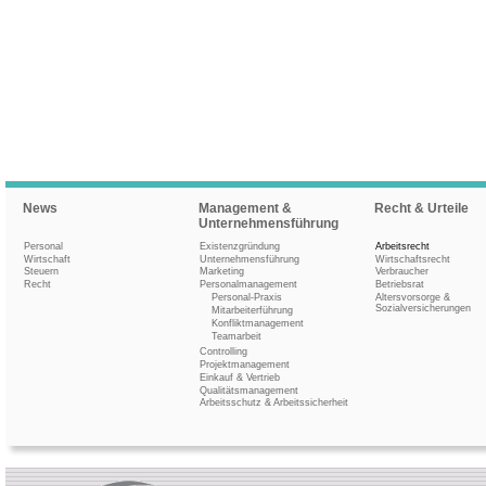
News
Management &
Recht & Urteile
Unternehmensführung
Personal
Existenzgründung
Arbeitsrecht
Wirtschaft
Unternehmensführung
Wirtschaftsrecht
Steuern
Marketing
Verbraucher
Recht
Personalmanagement
Betriebsrat
Personal-Praxis
Altersvorsorge &
Sozialversicherungen
Mitarbeiterführung
Konfliktmanagement
Teamarbeit
Controlling
Projektmanagement
Einkauf & Vertrieb
Qualitätsmanagement
Arbeitsschutz & Arbeitssicherheit