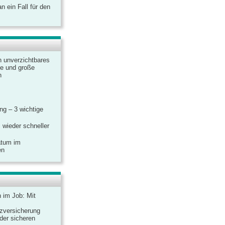
 ein Fall für den
n unverzichtbares
ine und große
n
g – 3 wichtige
 wieder schneller
atum im
en
n im Job: Mit
zversicherung
 der sicheren