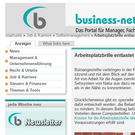
Startseite
»
Job & Karriere
»
Selbstmanagement
» Arbeitsplatzbrille entla
Anzeigen
What links here
News
Arbeitsplatzbrille entlaste
Management &
Unternehmensführung
Büroangestellte verbringen in der 
Recht & Urteile
sitzend und mit dem Blick auf den
Job & Karriere
Art von Arbeit für die Augen zieml
Sehsystem von Natur aus dazu neig
Steuern & Finanzen
als in der Nähe zu konzentrieren.
Themen & Tools
Glücklicherweise gibt es spezielle 
jede Woche neu
dafür entwickelt wurden, die Bela
zu mindern. In diesem Beitrag bef
Vorteilen dieser Computerbrillen.
Kosten für die Arbeitsplatzbrille 
Voraussetzungen erfüllt sind.