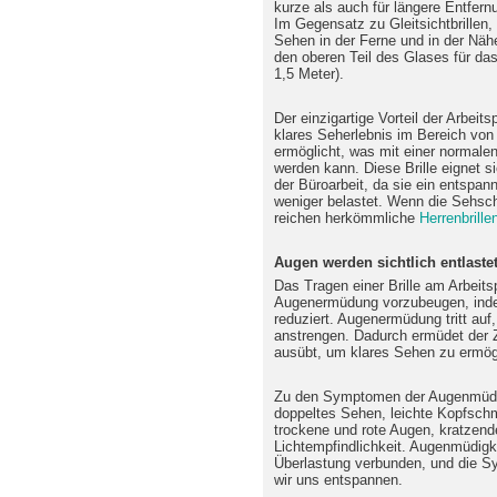
kurze als auch für längere Entfern
Im Gegensatz zu Gleitsichtbrillen,
Sehen in der Ferne und in der Nähe 
den oberen Teil des Glases für das
1,5 Meter).
Der einzigartige Vorteil der Arbeits
klares Seherlebnis im Bereich von
ermöglicht, was mit einer normalen 
werden kann. Diese Brille eignet s
der Büroarbeit, da sie ein entspan
weniger belastet. Wenn die Sehsch
reichen herkömmliche
Herrenbrille
Augen werden sichtlich entlaste
Das Tragen einer Brille am Arbeits
Augenermüdung vorzubeugen, inde
reduziert. Augenermüdung tritt auf
anstrengen. Dadurch ermüdet der Z
ausübt, um klares Sehen zu ermög
Zu den Symptomen der Augenmüdi
doppeltes Sehen, leichte Kopfsch
trockene und rote Augen, kratzen
Lichtempfindlichkeit. Augenmüdigke
Überlastung verbunden, und die S
wir uns entspannen.