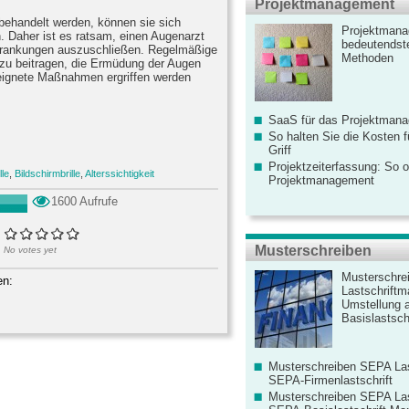
Projektmanagement
ehandelt werden, können sie sich
Projektmana
. Daher ist es ratsam, einen Augenarzt
bedeutendste
rankungen auszuschließen. Regelmäßige
Methoden
zu beitragen, die Ermüdung der Augen
eeignete Maßnahmen ergriffen werden
SaaS für das Projektman
So halten Sie die Kosten fü
Griff
Projektzeiterfassung: So o
le
,
Bildschirmbrille
,
Alterssichtigkeit
Projektmanagement
1600 Aufrufe
Musterschreiben
No votes yet
Musterschre
en:
Lastschriftm
Umstellung 
Basislastschr
Musterschreiben SEPA Las
SEPA-Firmenlastschrift
Musterschreiben SEPA Las