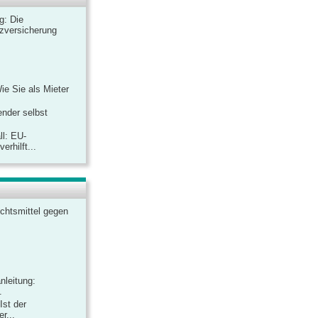
ag: Die
zversicherung
Wie Sie als Mieter
ender selbst
ll: EU-
rhilft...
chtsmittel gegen
nleitung:
.
Ist der
r...