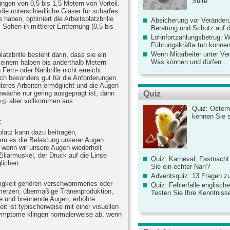
Seite
ungen von 0,5 bis 1,5 Metern von Vorteil.
 die unterschiedliche Gläser für scharfes
haben, optimiert die Arbeitsplatzbrille
Absicherung vor Veränderu
 Sehen in mittlerer Entfernung (0,5 bis
Beratung und Schutz auf de
Lohnfortzahlungsbetrug: 
Führungskräfte tun könne
Wenn Mitarbeiter unter Ve
platzbrille besteht darin, dass sie ein
Was können und dürfen...
 einem halben bis anderthalb Metern
Fern- oder Nahbrille nicht erreicht
ich besonders gut für die Anforderungen
nteres Arbeiten ermöglicht und die Augen
Quiz
wäche nur gering ausgeprägt ist, dann
n
aber vollkommen aus.
Quiz: Ostern
kennen Sie 
t
platz kann dazu beitragen,
m es die Belastung unserer Augen
, wenn wir unsere Augen wiederholt
iliarmuskel, der Druck auf die Linse
Quiz: Karneval, Fastnacht
lichen.
Sie ein echter Narr?
Adventsquiz: 13 Fragen zu
gkeit gehören verschwommenes oder
Quiz: Fehlerfalle englisch
merzen, übermäßige Tränenproduktion,
Testen Sie Ihre Kenntniss
de und brennende Augen, erhöhte
it ist typischerweise mit einer visuellen
ymptome klingen normalerweise ab, wenn