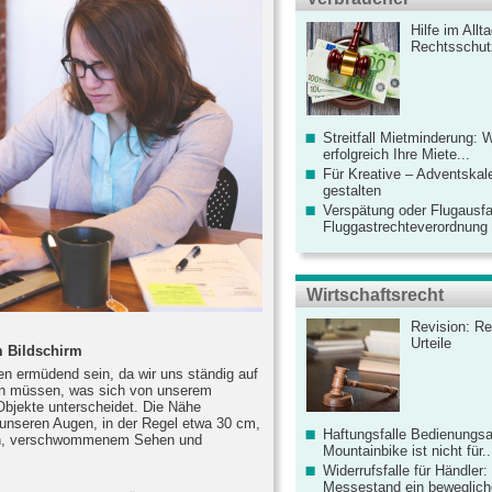
Hilfe im Allt
Rechtsschut
Streitfall Mietminderung: 
erfolgreich Ihre Miete...
Für Kreative – Adventskal
gestalten
Verspätung oder Flugausfa
Fluggastrechteverordnung ve
Wirtschaftsrecht
Revision: Re
Urteile
m Bildschirm
en ermüdend sein, da wir uns ständig auf
ren müssen, was sich von unserem
Objekte unterscheidet. Die Nähe
nseren Augen, in der Regel etwa 30 cm,
Haftungsfalle Bedienungsa
n, verschwommenem Sehen und
Mountainbike ist nicht für..
Widerrufsfalle für Händler: 
Messestand ein bewegliche