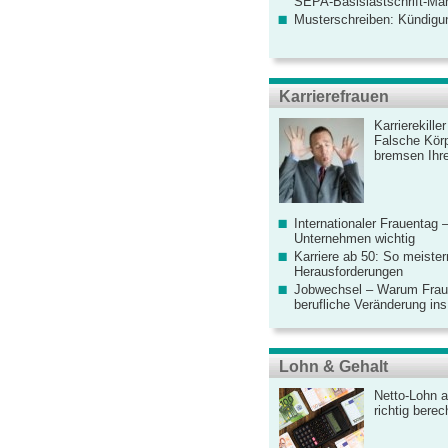
SEPA-Basislastschrift-Ma
Musterschreiben: Kündigu
Karrierefrauen
Karrierekille
Falsche Körp
bremsen Ihre
Internationaler Frauentag 
Unternehmen wichtig
Karriere ab 50: So meister
Herausforderungen
Jobwechsel – Warum Fraue
berufliche Veränderung ins
Lohn & Gehalt
Netto-Lohn a
richtig bere