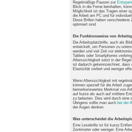
Regelmäßige Pausen zur
Entspan
Blick in die Ferne beinhalten, kön
Möglichkeit ist das Tragen einer spe
die Arbeit am PC und für individu
Diese Brillen haben verschiedene 
optimiert sind.
Die Funktionsweise von Arbeitsp
Die Arbeitsplatzbrille, auch als Bi
entwickelt, um Personen zu unters
werden und viel Zeit vor elektron
Tablets oder Smartphones verbring
Alterssichtigkeit setzt in der Reg
ist dadurch gekennzeichnet, dass 
Elastizität verliert und weniger eff
Wenn Alterssichtigkeit mit regelm
können speziell für die Arbeit zuge
bemerkenswertes Merkmal von Arbeit
auf kurze als auch auf mittlere En
zu belasten. Dies wird durch eine s
Übrigens sollte man auch
bei der 
der Augen denken.
Was unterscheidet die Arbeitspla
Eine Lesebrille ist für kurze Entf
Zentimeter oder weniger. Eine Arbei