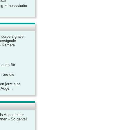
ndat
ng Fitnessstudio
r Körpersignale:
ersignale
 Karriere
– auch für
n Sie die
n jetzt eine
 Auge...
ls Angestellter
chnen - So gehts!