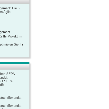
gement: Die 5
n Agile-
agement
r Ihr Projekt im
ptimieren Sie Ihr
iben SEPA
andat:
auf SEPA
ift
tschriftmandat:
tschriftmandat: