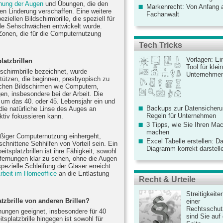
nung der Augen
und Übungen, die den
Markenrecht: Von Anfang an
nen Linderung verschaffen. Eine weitere
Fachanwalt
ziellen Bildschirmbrille, die speziell für
elle Sehschwächen entwickelt wurde.
Zonen, die für die Computernutzung
Tech Tricks
Vorlagen: Ei
latzbrillen
Tool für kle
ldschirmbrille bezeichnet, wurde
Unternehme
tützen, die beginnen, presbyopisch zu
ischen Bildschirmen wie Computern,
en, insbesondere bei der Arbeit. Die
el um das 40. oder 45. Lebensjahr ein und
Backups zur Datensicherun
die natürliche Linse des Auges an
Regeln für Unternehmen
ektiv fokussieren kann.
3 Tipps, wie Sie Ihren Mac
machen
äßiger Computernutzung einhergeht,
Excel Tabelle erstellen: D
schnittene Sehhilfen von Vorteil sein. Ein
Diagramm korrekt darstell
splatzbrillen ist ihre Fähigkeit, sowohl
tfernungen klar zu sehen, ohne die Augen
pezielle Schleifung der Gläser erreicht.
Arbeit im Homeoffice
an die Entlastung
Recht & Urteile
Streitigkeite
tzbrille von anderen Brillen?
einer
Rechtsschut
ernungen geeignet, insbesondere für 40
sind Sie auf
tsplatzbrille hingegen ist sowohl für