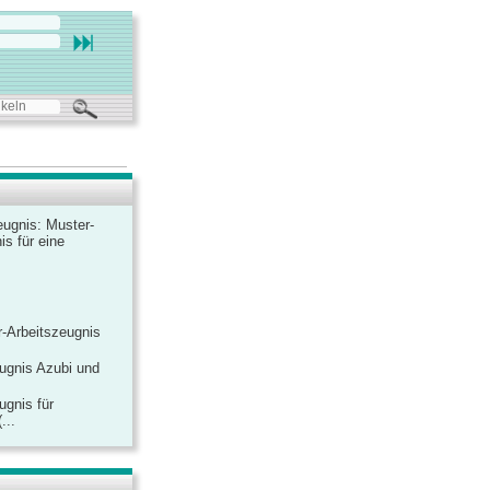
ugnis: Muster-
is für eine
-Arbeitszeugnis
ugnis Azubi und
ugnis für
...