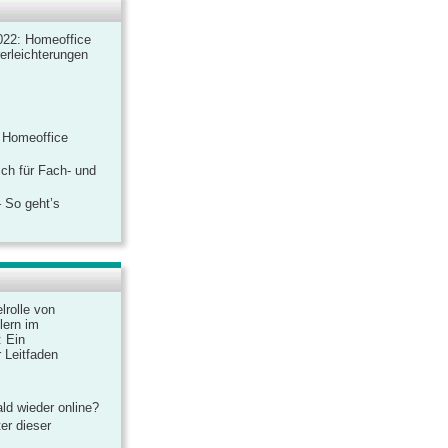
022: Homeoffice
rerleichterungen
 Homeoffice
ich für Fach- und
 So geht’s
lrolle von
lern im
: Ein
 Leitfaden
ld wieder online?
er dieser