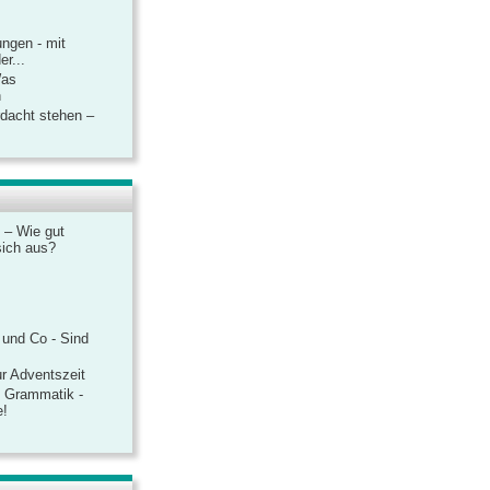
ngen - mit
r...
Was
n
rdacht stehen –
 – Wie gut
sich aus?
 und Co - Sind
r Adventszeit
e Grammatik -
e!