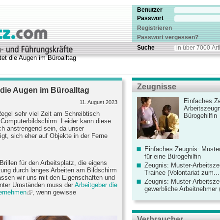
Benutzer
Passwort
Registrieren
Passwort vergessen?
Suche
stet die Augen im Büroalltag
Zeugnisse
t die Augen im Büroalltag
Einfaches Ze
11. August 2023
Arbeitszeugn
Regel sehr viel Zeit am Schreibtisch
Bürogehilfin
 Computerbildschirm. Leider kann diese
ich anstrengend sein, da unser
t, sich eher auf Objekte in der Ferne
Einfaches Zeugnis: Muster
für eine Bürogehilfin
Brillen für den Arbeitsplatz, die eigens
Zeugnis: Muster-Arbeitsze
stung durch langes Arbeiten am Bildschirm
Trainee (Volontariat zum...
assen wir uns mit den Eigenschaften und
Zeugnis: Muster-Arbeitsze
 Unter Umständen muss der
Arbeitgeber die
gewerbliche Arbeitnehmer (
übernehmen
, wenn gewisse
Verbraucher