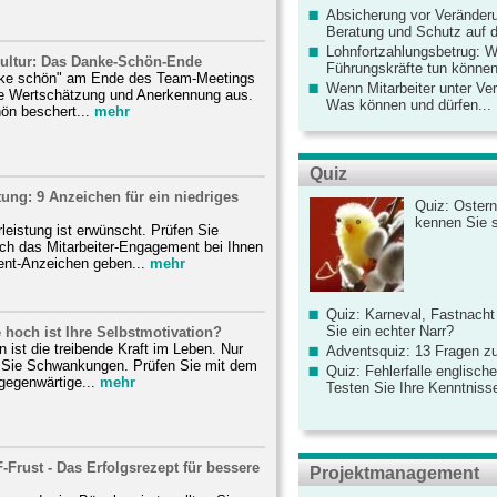
Absicherung vor Veränderu
Beratung und Schutz auf de
Lohnfortzahlungsbetrug: 
ultur: Das Danke-Schön-Ende
Führungskräfte tun könne
nke schön" am Ende des Team-Meetings
Wenn Mitarbeiter unter Ve
re Wertschätzung und Anerkennung aus.
Was können und dürfen...
ön beschert...
mehr
Quiz
stung: 9 Anzeichen für ein niedriges
Quiz: Ostern
kennen Sie 
rleistung ist erwünscht. Prüfen Sie
och das Mitarbeiter-Engagement bei Ihnen
ent-Anzeichen geben...
mehr
Quiz: Karneval, Fastnacht
Sie ein echter Narr?
e hoch ist Ihre Selbstmotivation?
n ist die treibende Kraft im Leben. Nur
Adventsquiz: 13 Fragen zu
gt Sie Schwankungen. Prüfen Sie mit dem
Quiz: Fehlerfalle englisch
 gegenwärtige...
mehr
Testen Sie Ihre Kenntniss
F-Frust - Das Erfolgsrezept für bessere
Projektmanagement