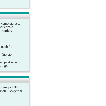
r Körpersignale:
ersignale
 Karriere
– auch für
n Sie die
n jetzt eine
 Auge...
ls Angestellter
chnen - So gehts!