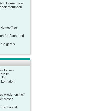
022: Homeoffice
rerleichterungen
 Homeoffice
ich für Fach- und
 So geht’s
lrolle von
lern im
: Ein
 Leitfaden
ld wieder online?
er dieser
Startkapital