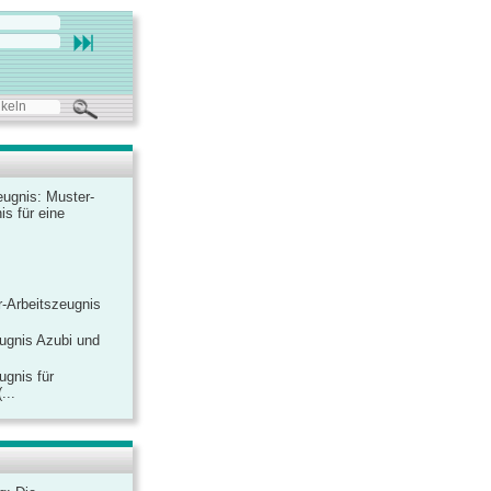
ugnis: Muster-
is für eine
-Arbeitszeugnis
ugnis Azubi und
ugnis für
...