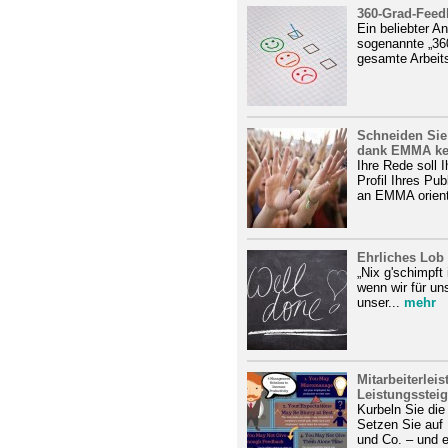
360-Grad-Feedb
Ein beliebter An
sogenannte „36
gesamte Arbeits
Schneiden Sie 
dank EMMA kei
Ihre Rede soll 
Profil Ihres Pu
an EMMA orienti
Ehrliches Lob 
„Nix g'schimpft 
wenn wir für uns
unser...
mehr
Mitarbeiterlei
Leistungsstei
Kurbeln Sie die
Setzen Sie auf
und Co. – und e