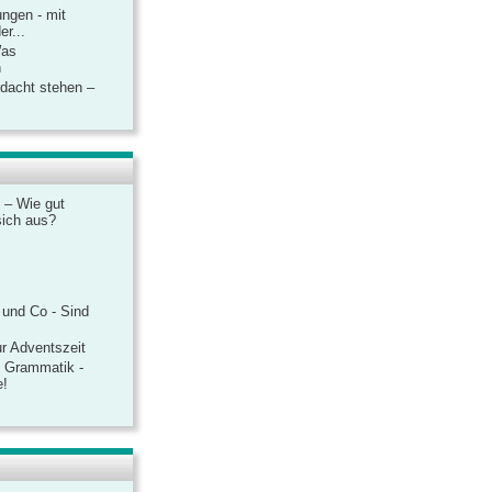
ngen - mit
r...
Was
n
rdacht stehen –
 – Wie gut
sich aus?
 und Co - Sind
r Adventszeit
e Grammatik -
e!