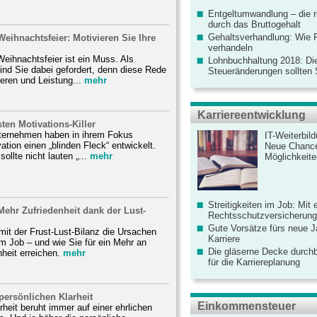
Entgeltumwandlung – die r
durch das Bruttogehalt
Gehaltsverhandlung: Wie F
Weihnachtsfeier: Motivieren Sie Ihre
verhandeln
eihnachtsfeier ist ein Muss. Als
Lohnbuchhaltung 2018: Di
ind Sie dabei gefordert, denn diese Rede
Steueränderungen sollten
ieren und Leistung...
mehr
Karriereentwicklung
sten Motivations-Killer
ternehmen haben in ihrem Fokus
IT-Weiterbil
ation einen „blinden Fleck“ entwickelt.
Neue Chanc
ollte nicht lauten „...
mehr
Möglichkeiten
Streitigkeiten im Job: Mit 
Mehr Zufriedenheit dank der Lust-
Rechtsschutzversicherung 
Gute Vorsätze fürs neue Ja
it der Frust-Lust-Bilanz die Ursachen
Karriere
 im Job – und wie Sie für ein Mehr an
Die gläserne Decke durchb
heit erreichen.
mehr
für die Karriereplanung
persönlichen Klarheit
Einkommensteuer
rheit beruht immer auf einer ehrlichen