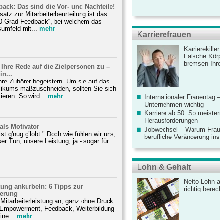
ack: Das sind die Vor- und Nachteile!
satz zur Mitarbeiterbeurteilung ist das
0-Grad-Feedback“, bei welchem das
umfeld mit...
mehr
Karrierefrauen
Karrierekille
Falsche Körp
bremsen Ihre
Ihre Rede auf die Zielpersonen zu –
n...
Ihre Zuhörer begeistern. Um sie auf das
blikums maßzuschneiden, sollten Sie sich
eren. So wird...
mehr
Internationaler Frauentag 
Unternehmen wichtig
Karriere ab 50: So meister
Herausforderungen
als Motivator
Jobwechsel – Warum Fraue
ist g'nug g’lobt." Doch wie fühlen wir uns,
berufliche Veränderung ins
er Tun, unsere Leistung, ja - sogar für
Lohn & Gehalt
Netto-Lohn a
stung ankurbeln: 6 Tipps zur
richtig bere
gerung
 Mitarbeiterleistung an, ganz ohne Druck.
 Empowerment, Feedback, Weiterbildung
ine...
mehr