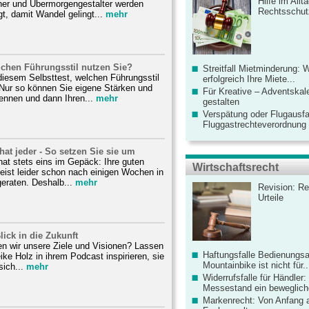
Hilfe im Allt
her und Übermorgengestalter werden
Rechtsschut
gt, damit Wandel gelingt...
mehr
lchen Führungsstil nutzen Sie?
Streitfall Mietminderung: 
diesem Selbsttest, welchen Führungsstil
erfolgreich Ihre Miete...
Nur so können Sie eigene Stärken und
Für Kreative – Adventskal
nnen und dann Ihren...
mehr
gestalten
Verspätung oder Flugausfa
Fluggastrechteverordnung ve
hat jeder - So setzen Sie sie um
at stets eins im Gepäck: Ihre guten
Wirtschaftsrecht
eist leider schon nach einigen Wochen in
eraten. Deshalb...
mehr
Revision: Re
Urteile
lick in die Zukunft
en wir unsere Ziele und Visionen? Lassen
Haftungsfalle Bedienungsa
ike Holz in ihrem Podcast inspirieren, sie
Mountainbike ist nicht für..
sich...
mehr
Widerrufsfalle für Händler: 
Messestand ein bewegliche
Markenrecht: Von Anfang an