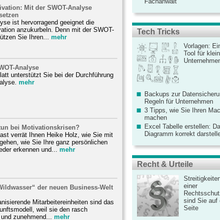
Fachanwalt
ivation: Mit der SWOT-Analyse
isetzen
se ist hervorragend geeignet die
ivation anzukurbeln. Denn mit der SWOT-
Tech Tricks
ützen Sie Ihren...
mehr
Vorlagen: Ei
Tool für kle
Unternehme
 SWOT-Analyse
latt unterstützt Sie bei der Durchführung
alyse.
mehr
Backups zur Datensicherun
Regeln für Unternehmen
3 Tipps, wie Sie Ihren Mac
machen
Excel Tabelle erstellen: D
un bei Motivationskrisen?
Diagramm korrekt darstell
st verrät Ihnen Heike Holz, wie Sie mit
gehen, wie Sie Ihre ganz persönlichen
eder erkennen und...
mehr
Recht & Urteile
Streitigkeite
einer
ildwasser“ der neuen Business-Welt
Rechtsschut
sind Sie auf
anisierende Mitarbeitereinheiten sind das
Seite
kunftsmodell, weil sie den rasch
und zunehmend...
mehr