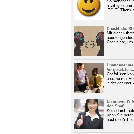
So mancher Slog
nicht ignorieren
„TGIF“ (Thank go
Checkliste: Rh
Mit diesen rhet
überzeugendes 
Checkliste, um 
Unangenehme C
Vorgesetzten..
Chefallüren kön
erschweren. Auc
leidet darunter. 
Demotiviert? M
den Spaß...
Keine Lust mehr
wenn Sie bereit
höchste Zeit ein