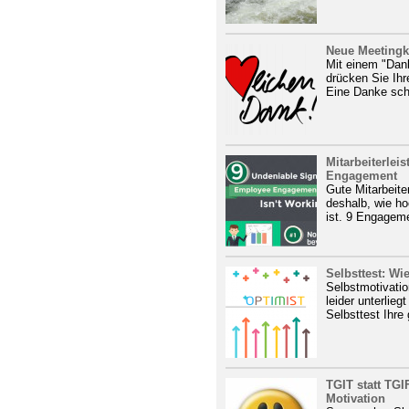
Neue Meetingk
Mit einem "Da
drücken Sie Ih
Eine Danke sch
Mitarbeiterlei
Engagement
Gute Mitarbeite
deshalb, wie h
ist. 9 Engagem
Selbsttest: Wi
Selbstmotivatio
leider unterlie
Selbsttest Ihre
TGIT statt TGI
Motivation