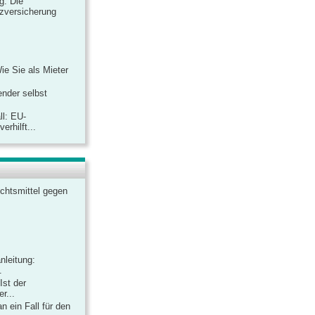
ag: Die
zversicherung
Wie Sie als Mieter
ender selbst
ll: EU-
rhilft...
chtsmittel gegen
nleitung:
.
Ist der
r...
 ein Fall für den