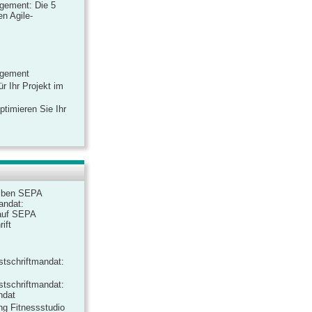
gement: Die 5
n Agile-
agement
r Ihr Projekt im
ptimieren Sie Ihr
iben SEPA
andat:
auf SEPA
ift
tschriftmandat:
tschriftmandat:
ndat
ng Fitnessstudio