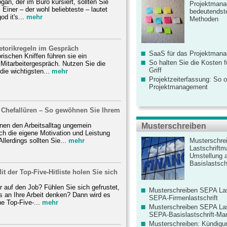
an, der im Büro kursiert, sollten Sie
Projektmana
. Einer – der wohl beliebteste – lautet
bedeutendste
d it's...
mehr
Methoden
etorikregeln im Gespräch
SaaS für das Projektman
orischen Kniffen führen sie ein
So halten Sie die Kosten fü
Mitarbeitergespräch. Nutzen Sie die
Griff
die wichtigsten...
mehr
Projektzeiterfassung: So o
Projektmanagement
hefallüren – So gewöhnen Sie Ihrem
.
nen den Arbeitsalltag ungemein
Musterschreiben
h die eigene Motivation und Leistung
Allerdings sollten Sie...
mehr
Musterschre
Lastschriftm
Umstellung 
Basislastschr
it der Top-Five-Hitliste holen Sie sich
 auf den Job? Fühlen Sie sich gefrustet,
Musterschreiben SEPA Las
s an Ihre Arbeit denken? Dann wird es
SEPA-Firmenlastschrift
e Top-Five-...
mehr
Musterschreiben SEPA Las
SEPA-Basislastschrift-Ma
Musterschreiben: Kündigu