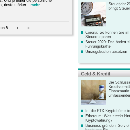
s. Und je höher die persönliche
Steuerjahr 2
, desto stärker...
mehr
bringt Steue
von
5
›
»
Corona: So können Sie im
Steuern sparen
Steuer 2020: Das ändert s
Führungskräfte
Umzugskosten absetzen –
Geld & Kredit
Die Schlüsse
Kreditvermitt
Finanzmarkt
umfassender
Ist die FTX-Kryptobörse ba
Ethereum: Was steckt hint
Kryptowährung?
Business gründen: So viel 
benötigen Sie