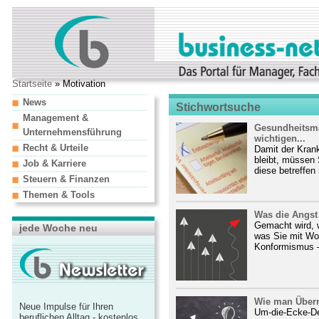
Startseite
» Motivation
News
Stichwortsuche
Management &
Gesundheitsma
Unternehmensführung
wichtigen...
Recht & Urteile
Damit der Kran
bleibt, müssen 
Job & Karriere
diese betreffen 
Steuern & Finanzen
Themen & Tools
Was die Angst
Gemacht wird, w
jede Woche neu
was Sie mit Wo
Konformismus –
Wie man Überm
Neue Impulse für Ihren
Um-die-Ecke-De
beruflichen Alltag - kostenlos