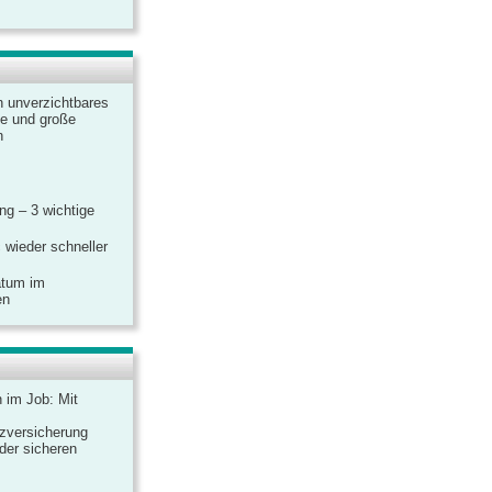
n unverzichtbares
ine und große
n
g – 3 wichtige
 wieder schneller
atum im
en
n im Job: Mit
zversicherung
 der sicheren