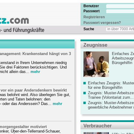
Benutzer
Passwort
Registrieren
Passwort vergessen?
Suche
Zeugnisse
nagement: Krankenstand hängt von 3
Einfaches Ze
Arbeitszeugn
kenstand in Ihrem Unternehmen niedrig
Bürogehilfin
Sie drei Faktoren berücksichtigen. Und
nicht allein das...
mehr
Einfaches Zeugnis: Muster
für eine Bürogehilfin
 vor ein paar Andersdenkern bewirkt
Zeugnis: Muster-Arbeitsze
as belohnt wird. Also überlegen Sie gut,
Trainee (Volontariat zum...
rten und Taten belohnen: den
Zeugnis: Muster-Arbeitsze
 oder das Anderssein? Das...
mehr
gewerbliche Arbeitnehmer (
Verbraucher
orgengestalter motiviert
nker, Über-den-Tellerrand-Schauer,