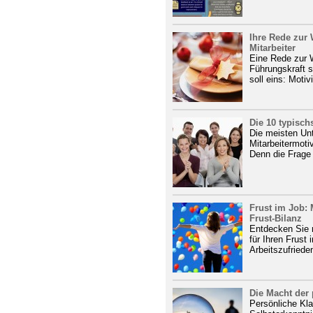
Ihre Rede zur 
Mitarbeiter
Eine Rede zur W
Führungskraft s
soll eins: Motiv
Die 10 typisch
Die meisten Un
Mitarbeitermotiv
Denn die Frage s
Frust im Job: 
Frust-Bilanz
Entdecken Sie m
für Ihren Frust
Arbeitszufrieden
Die Macht der 
Persönliche Kla