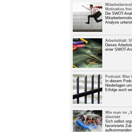
Mitarbeitermot
Motivation fre
Die SWOT-Analy
Mitarbeitermot
Analyse unterst
Arbeitsblatt:
Dieses Arbeitsb
einer SWOT-An
Podcast: Was t
In diesem Podca
Niederlagen um
Erfolge auch wi
Wie man im „W
überlebt
Sich selbst org
favorisierte Zu
aufkommenden 