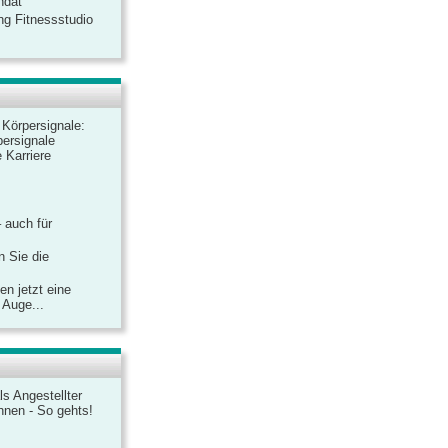
ndat
ng Fitnessstudio
r Körpersignale:
ersignale
 Karriere
– auch für
n Sie die
n jetzt eine
 Auge...
ls Angestellter
chnen - So gehts!