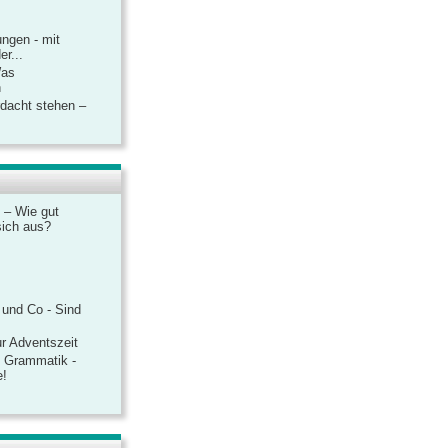
ngen - mit
r...
Was
n
rdacht stehen –
 – Wie gut
sich aus?
 und Co - Sind
r Adventszeit
e Grammatik -
e!