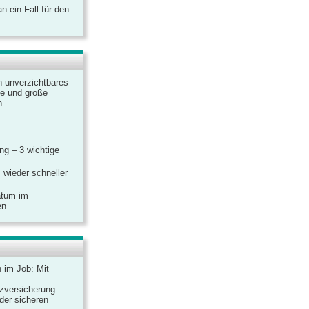
 ein Fall für den
n unverzichtbares
ine und große
n
g – 3 wichtige
 wieder schneller
atum im
en
n im Job: Mit
zversicherung
 der sicheren