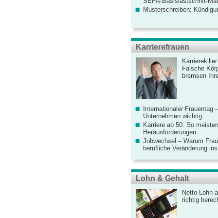
SEPA-Basislastschrift-Ma
Musterschreiben: Kündigu
Karrierefrauen
Karrierekille
Falsche Körp
bremsen Ihre
Internationaler Frauentag 
Unternehmen wichtig
Karriere ab 50: So meister
Herausforderungen
Jobwechsel – Warum Fraue
berufliche Veränderung ins
Lohn & Gehalt
Netto-Lohn a
richtig bere