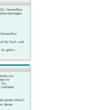
022: Homeoffice
rerleichterungen
 Homeoffice
ich für Fach- und
 So geht’s
lrolle von
lern im
: Ein
 Leitfaden
ld wieder online?
er dieser