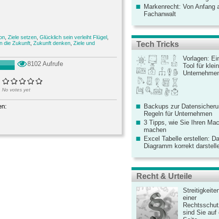
Markenrecht: Von Anfang an
Fachanwalt
ion
,
Ziele setzen
,
Glücklich sein verleiht Flügel
,
Tech Tricks
in die Zukunft
,
Zukunft denken
,
Ziele und
Vorlagen: Ei
8102 Aufrufe
Tool für kle
Unternehme
No votes yet
Backups zur Datensicherun
en:
Regeln für Unternehmen
3 Tipps, wie Sie Ihren Mac
machen
Excel Tabelle erstellen: D
Diagramm korrekt darstell
Recht & Urteile
Streitigkeite
einer
Rechtsschut
sind Sie auf