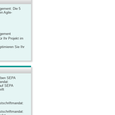
gement: Die 5
n Agile-
agement
r Ihr Projekt im
ptimieren Sie Ihr
iben SEPA
andat:
auf SEPA
ift
tschriftmandat:
tschriftmandat: