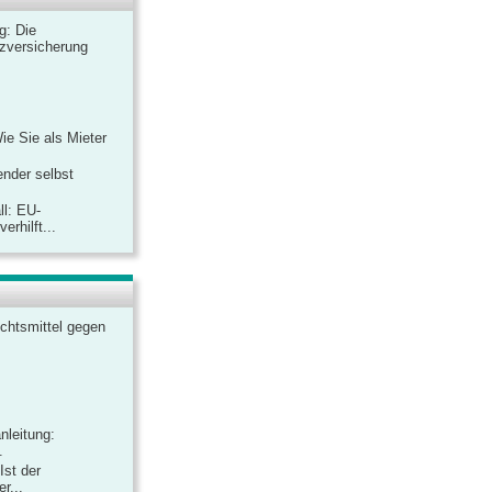
ag: Die
zversicherung
Wie Sie als Mieter
ender selbst
ll: EU-
rhilft...
chtsmittel gegen
nleitung:
.
Ist der
r...