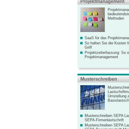
Projektmanagement
Projektmana
bedeutendste
Methoden
SaaS für das Projektman
So halten Sie die Kosten fü
Griff
Projektzeiterfassung: So o
Projektmanagement
Musterschreiben
Musterschre
Lastschriftm
Umstellung 
Basislastschr
Musterschreiben SEPA Las
SEPA-Firmenlastschrift
Musterschreiben SEPA Las