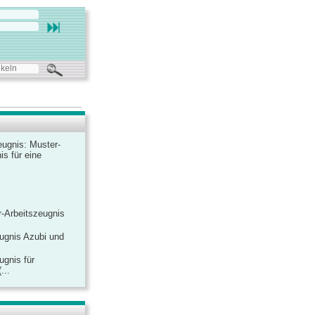
ugnis: Muster-
is für eine
-Arbeitszeugnis
ugnis Azubi und
ugnis für
...