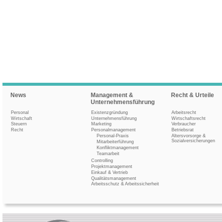
News
Management &
Recht & Urteile
Unternehmensführung
Personal
Existenzgründung
Arbeitsrecht
Wirtschaft
Unternehmensführung
Wirtschaftsrecht
Steuern
Marketing
Verbraucher
Recht
Personalmanagement
Betriebsrat
Personal-Praxis
Altersvorsorge &
Sozialversicherungen
Mitarbeiterführung
Konfliktmanagement
Teamarbeit
Controlling
Projektmanagement
Einkauf & Vertrieb
Qualitätsmanagement
Arbeitsschutz & Arbeitssicherheit