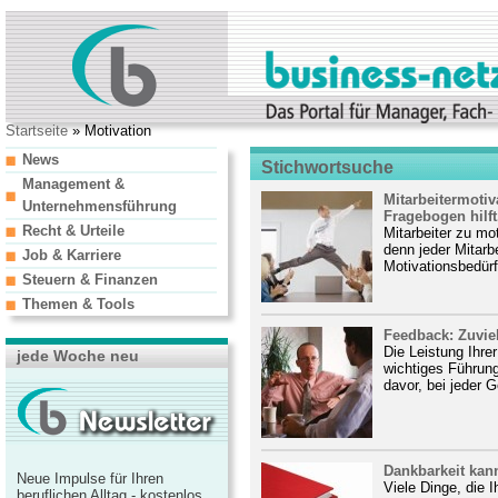
Startseite
» Motivation
News
Stichwortsuche
Management &
Mitarbeitermotiv
Unternehmensführung
Fragebogen hilft.
Recht & Urteile
Mitarbeiter zu mo
denn jeder Mitarb
Job & Karriere
Motivationsbedürfn
Steuern & Finanzen
Themen & Tools
Feedback: Zuvie
Die Leistung Ihrer
jede Woche neu
wichtiges Führung
davor, bei jeder G
Dankbarkeit kan
Neue Impulse für Ihren
Viele Dinge, die 
beruflichen Alltag - kostenlos