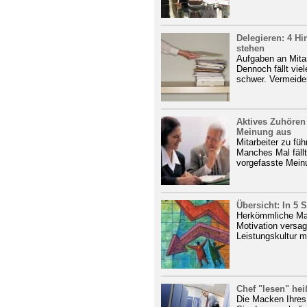
Delegieren: 4 Hi
stehen
Aufgaben an Mitar
Dennoch fällt vie
schwer. Vermeiden
Aktives Zuhören 
Meinung aus
Mitarbeiter zu fü
Manches Mal fällt
vorgefasste Meinu
Übersicht: In 5 
Herkömmliche Ma
Motivation versa
Leistungskultur m
Chef "lesen" hei
Die Macken Ihres