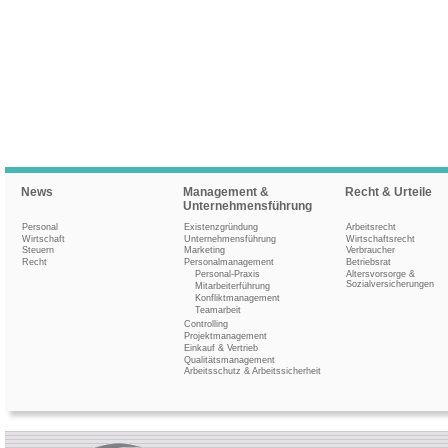
News
Management &
Recht & Urteile
Unternehmensführung
Personal
Existenzgründung
Arbeitsrecht
Wirtschaft
Unternehmensführung
Wirtschaftsrecht
Steuern
Marketing
Verbraucher
Recht
Personalmanagement
Betriebsrat
Personal-Praxis
Altersvorsorge &
Sozialversicherungen
Mitarbeiterführung
Konfliktmanagement
Teamarbeit
Controlling
Projektmanagement
Einkauf & Vertrieb
Qualitätsmanagement
Arbeitsschutz & Arbeitssicherheit