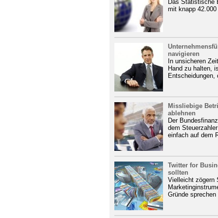
Das Statistische
mit knapp 42.000
Unternehmensfüh
navigieren
In unsicheren Zei
Hand zu halten, i
Entscheidungen, d
Missliebige Betr
ablehnen
Der Bundesfinanzh
dem Steuerzahler
einfach auf dem 
Twitter for Busi
sollten
Vielleicht zögern 
Marketinginstrume
Gründe sprechen 