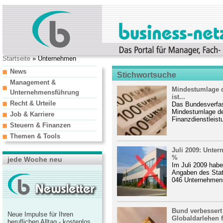
Startseite
» Unternehmen
News
Stichwortsuche
Management &
Mindestumlage de
Unternehmensführung
ist...
Recht & Urteile
Das Bundesverfass
Mindestumlage de
Job & Karriere
Finanzdienstleistu
Steuern & Finanzen
Themen & Tools
Juli 2009: Unte
%
jede Woche neu
Im Juli 2009 hab
Angaben des Stat
046 Unternehmens
Bund verbessert
Neue Impulse für Ihren
Globaldarlehen fü
beruflichen Alltag - kostenlos