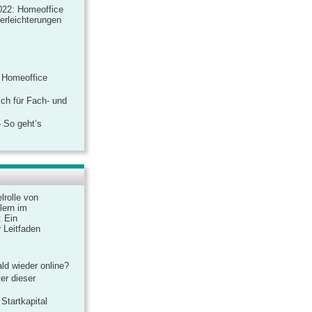
022: Homeoffice
rerleichterungen
 Homeoffice
ich für Fach- und
 So geht’s
lrolle von
lern im
: Ein
 Leitfaden
ld wieder online?
er dieser
Startkapital