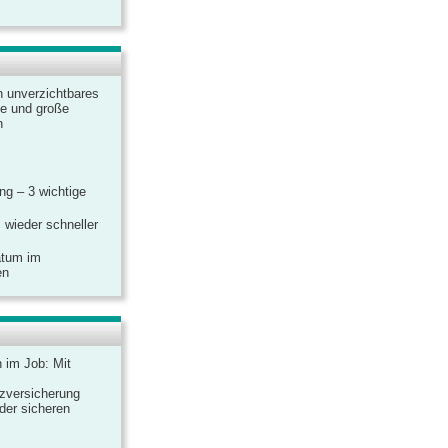
n unverzichtbares
ine und große
n
g – 3 wichtige
 wieder schneller
atum im
en
n im Job: Mit
zversicherung
 der sicheren