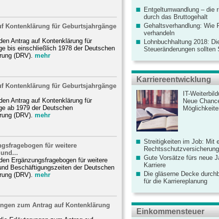
Entgeltumwandlung – die r
durch das Bruttogehalt
Gehaltsverhandlung: Wie F
uf Kontenklärung für Geburtsjahrgänge
verhandeln
 den Antrag auf Kontenklärung für
Lohnbuchhaltung 2018: Di
e bis einschließlich 1978 der Deutschen
Steueränderungen sollten
rung (DRV).
mehr
Karriereentwicklung
uf Kontenklärung für Geburtsjahrgänge
IT-Weiterbil
 den Antrag auf Kontenklärung für
Neue Chanc
ge ab 1979 der Deutschen
Möglichkeiten
rung (DRV).
mehr
Streitigkeiten im Job: Mit 
gsfragebogen für weitere
Rechtsschutzversicherung 
 und...
Gute Vorsätze fürs neue Ja
 den Ergänzungsfragebogen für weitere
Karriere
 und Beschäftigungszeiten der Deutschen
Die gläserne Decke durchb
rung (DRV).
mehr
für die Karriereplanung
ungen zum Antrag auf Kontenklärung
Einkommensteuer