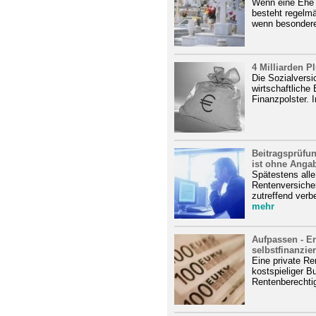
Wenn eine Ehe n
besteht regelm
wenn besondere
4 Milliarden P
Die Sozialversi
wirtschaftliche 
Finanzpolster. 
Beitragsprüfu
ist ohne Angab
Spätestens alle
Rentenversiche
zutreffend verb
mehr
Aufpassen - Er
selbstfinanziert
Eine private Re
kostspieliger B
Rentenberechtig