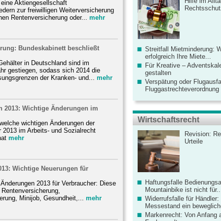
Hilfe im Allt
eine Aktiengesellschaft
Rechtsschut
edern zur freiwilligen Weiterversicherung
chen Rentenversicherung oder...
mehr
rung: Bundeskabinett beschließt
Streitfall Mietminderung: 
erfolgreich Ihre Miete...
ehälter in Deutschland sind im
Für Kreative – Adventskal
hr gestiegen, sodass sich 2014 die
gestalten
ungsgrenzen der Kranken- und...
mehr
Verspätung oder Flugausfa
Fluggastrechteverordnung ve
ch 2013: Wichtige Änderungen im
Wirtschaftsrecht
 welche wichtigen Änderungen der
 2013 im Arbeits- und Sozialrecht
Revision: Re
at
mehr
Urteile
13: Wichtige Neuerungen für
Haftungsfalle Bedienungsa
 Änderungen 2013 für Verbraucher: Diese
Mountainbike ist nicht für..
 Rentenversicherung,
rung, Minijob, Gesundheit,...
mehr
Widerrufsfalle für Händler: 
Messestand ein bewegliche
Markenrecht: Von Anfang an