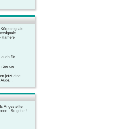
r Körpersignale:
ersignale
 Karriere
– auch für
n Sie die
n jetzt eine
 Auge...
ls Angestellter
chnen - So gehts!