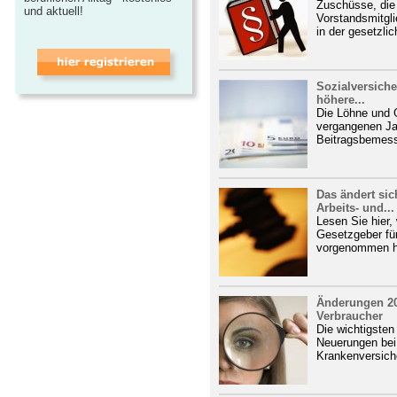
Zuschüsse, die 
und aktuell!
Vorstandsmitgli
in der gesetzli
Sozialversiche
höhere...
Die Löhne und G
vergangenen Ja
Beitragsbemess
Das ändert si
Arbeits- und...
Lesen Sie hier,
Gesetzgeber für
vorgenommen h
Änderungen 20
Verbraucher
Die wichtigsten
Neuerungen bei
Krankenversiche