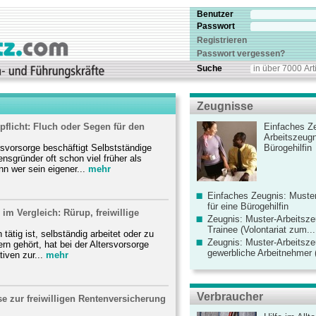
Benutzer
Passwort
Registrieren
Passwort vergessen?
Suche
Zeugnisse
pflicht: Fluch oder Segen für den
Einfaches Ze
Arbeitszeugn
rsvorsorge beschäftigt Selbstständige
Bürogehilfin
sgründer oft schon viel früher als
nn wer sein eigener...
mehr
Einfaches Zeugnis: Muster
für eine Bürogehilfin
 im Vergleich: Rürup, freiwillige
Zeugnis: Muster-Arbeitsze
Trainee (Volontariat zum...
h tätig ist, selbständig arbeitet oder zu
Zeugnis: Muster-Arbeitsze
rn gehört, hat bei der Altersvorsorge
gewerbliche Arbeitnehmer (
iven zur...
mehr
Verbraucher
e zur freiwilligen Rentenversicherung