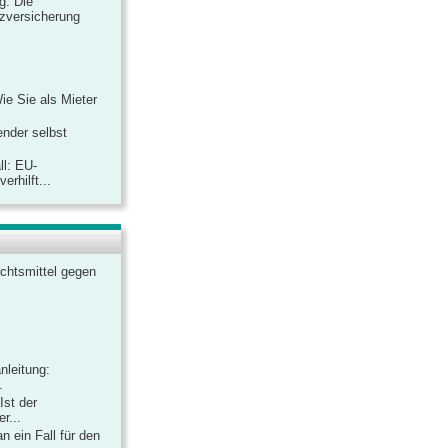
ag: Die
zversicherung
Wie Sie als Mieter
ender selbst
ll: EU-
rhilft...
chtsmittel gegen
nleitung:
.
Ist der
r...
 ein Fall für den