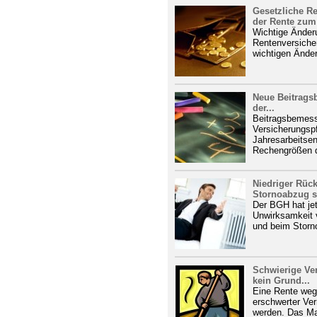
Gesetzliche R
der Rente zum 
Wichtige Änderu
Rentenversiche
wichtigen Ände
Neue Beitrag
der...
Beitragsbemes
Versicherungspf
Jahresarbeitse
Rechengrößen de
Niedriger Rück
Stornoabzug si
Der BGH hat je
Unwirksamkeit v
und beim Storn
Schwierige Ver
kein Grund...
Eine Rente weg
erschwerter Ver
werden. Das Mai