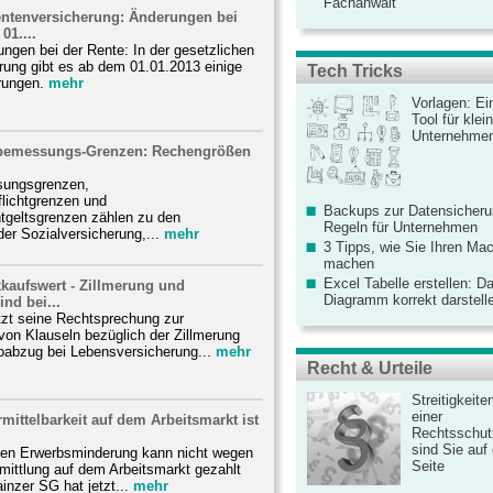
Fachanwalt
entenversicherung: Änderungen bei
01....
ngen bei der Rente: In der gesetzlichen
rung gibt es ab dem 01.01.2013 einige
Tech Tricks
rungen.
mehr
Vorlagen: Ei
Tool für kle
Unternehme
sbemessungs-Grenzen: Rechengrößen
sungsgrenzen,
lichtgrenzen und
Backups zur Datensicherun
ntgeltsgrenzen zählen zu den
Regeln für Unternehmen
r Sozialversicherung,...
mehr
3 Tipps, wie Sie Ihren Mac
machen
Excel Tabelle erstellen: D
kaufswert - Zillmerung und
Diagramm korrekt darstell
nd bei...
tzt seine Rechtsprechung zur
on Klauseln bezüglich der Zillmerung
oabzug bei Lebensversicherung...
mehr
Recht & Urteile
Streitigkeite
einer
mittelbarkeit auf dem Arbeitsmarkt ist
Rechtsschut
sind Sie auf
en Erwerbsminderung kann nicht wegen
Seite
mittlung auf dem Arbeitsmarkt gezahlt
nzer SG hat jetzt...
mehr