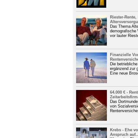
Riester-Rente,
Altersversorgu
Das Thema Alter
demografische 
vor lauter Riest
Finanzielle Vo
Rentenversiche
Die betrieblich
ergänzend zur g
Eine neue Brosc
64.000 € - Ren
Zeitarbeitsfirm
Das Dortmunder 
von Sozialversi
Rentenversiche
Krebs - Ehe v
Anspruch auf..