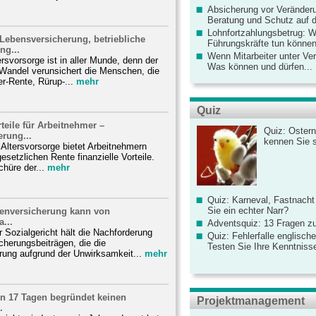
Absicherung vor Veränderu
Beratung und Schutz auf de
Lohnfortzahlungsbetrug: 
 Lebensversicherung, betriebliche
Führungskräfte tun könne
ng...
Wenn Mitarbeiter unter Ve
svorsorge ist in aller Munde, denn der
Was können und dürfen...
Wandel verunsichert die Menschen, die
er-Rente, Rürup-...
mehr
Quiz
rteile für Arbeitnehmer –
Quiz: Ostern
rung...
kennen Sie 
e Altersvorsorge bietet Arbeitnehmern
esetzlichen Rente finanzielle Vorteile.
hüre der...
mehr
Quiz: Karneval, Fastnacht
Sie ein echter Narr?
tenversicherung kann von
a...
Adventsquiz: 13 Fragen zu
Sozialgericht hält die Nachforderung
Quiz: Fehlerfalle englisch
cherungsbeiträgen, die die
Testen Sie Ihre Kenntniss
rung aufgrund der Unwirksamkeit...
mehr
on 17 Tagen begründet keinen
Projektmanagement
.