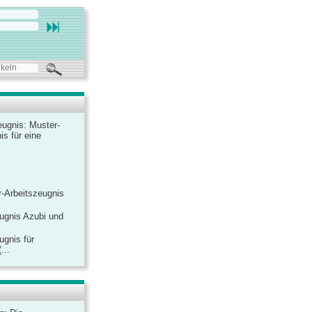
ugnis: Muster-
is für eine
-Arbeitszeugnis
ugnis Azubi und
ugnis für
...