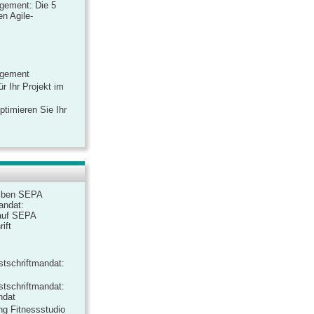
gement: Die 5
n Agile-
agement
r Ihr Projekt im
ptimieren Sie Ihr
iben SEPA
andat:
auf SEPA
ift
tschriftmandat:
tschriftmandat:
ndat
ng Fitnessstudio