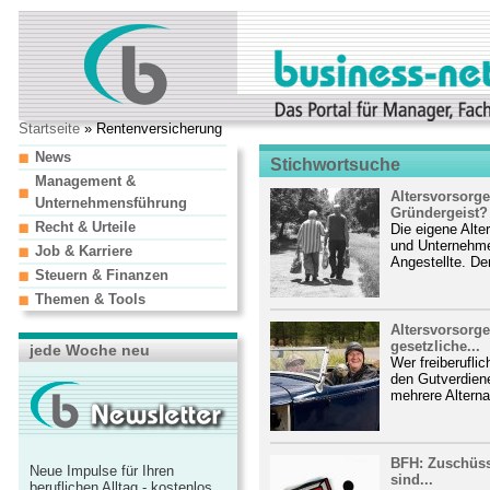
Startseite
» Rentenversicherung
News
Stichwortsuche
Management &
Altersvorsorge
Unternehmensführung
Gründergeist?
Recht & Urteile
Die eigene Alte
und Unternehmen
Job & Karriere
Angestellte. De
Steuern & Finanzen
Themen & Tools
Altersvorsorge
gesetzliche...
jede Woche neu
Wer freiberuflic
den Gutverdiene
mehrere Alternat
BFH: Zuschüss
Neue Impulse für Ihren
sind...
beruflichen Alltag - kostenlos