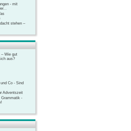
ngen - mit
r...
Was
n
rdacht stehen –
 – Wie gut
sich aus?
 und Co - Sind
r Adventszeit
e Grammatik -
e!