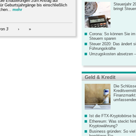
 die Erläuterungen zum Antrag auf
Steuerjahr 2
ür Geburtsjahrgänge bis einschließlich
bringt Steue
chen...
mehr
von
3
›
»
Corona: So können Sie im
Steuern sparen
Steuer 2020: Das ändert s
Führungskräfte
Umzugskosten absetzen –
Geld & Kredit
Die Schlüsse
Kreditvermitt
Finanzmarkt
umfassender
Ist die FTX-Kryptobörse ba
Ethereum: Was steckt hint
Kryptowährung?
Business gründen: So viel 
benötigen Sie