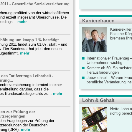
 2011 - Gesetzliche Sozialversicherung
herung profitiert von der wirtschaftlichen
und erzielt insgesamt Überschüsse. Die
Karrierefrauen
lerdings...
mehr
Karrierekille
Falsche Körp
bremsen Ihre
Erhöhung um knapp 1 % bestätigt
ung 2011 findet zum 01.07. statt – und
. Der Bundesrat hat jetzt den neuen
ugestimmt.
mehr
Internationaler Frauentag 
Unternehmen wichtig
Karriere ab 50: So meister
Herausforderungen
des Tarifvertrags Leiharbeit -
Jobwechsel – Warum Fraue
rung...
berufliche Veränderung ins
ntenversicherung informiert in einer
emitteilung darüber, dass die
es Bundesarbeitsgerichts zu...
mehr
Lohn & Gehalt
Netto-Lohn a
en zur Prüfung der
richtig bere
utzregelungen
 den Fragebogen zur Prüfung der
tzregelungen der Deutschen
rung (DRV).
mehr