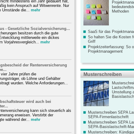
icht mindestens ein Jahr gedauert hat,
Projektmana
äßig kein Anspruch auf Witwenrente. Nur
bedeutendste
 Umstände die...
mehr
Methoden
lus - Gesetzliche Sozialversicherung...
SaaS für das Projektman
cherungen besitzen durch die gute
So halten Sie die Kosten fü
Entwicklung mittlerweile ein dickes
Griff
Im Vorjahresvergleich...
mehr
Projektzeiterfassung: So o
Projektmanagement
ngsbescheid der Rentenversicherung
e...
 vier Jahre prüfen die
Musterschreiben
rungsträger, ob Löhne und Gehälter
eitragt wurden. Welche Anforderungen...
Musterschre
Lastschriftm
Umstellung 
Basislastschr
bschaftsteuer wird auch bei
er...
ntenversicherung kann sich steuerlich als
Musterschreiben SEPA Las
umerang erweisen. Verstirbt der
SEPA-Firmenlastschrift
te während der...
mehr
Musterschreiben SEPA Las
SEPA-Basislastschrift-Ma
Musterschreiben: Kündigu