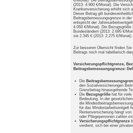
€/Monat). Die Beitragsbemessungs
(2013: 4.900 €/Monat). Die Versich
Krankenversicherung erhöht sich au
Dieser Betrag gilt bundeseinheitlic
Beitragsbemessungsgrenze in der 
entspricht der Jahresarbeitsentge
4.050 €/Monat). Die Bezugsgröße 2
Bundesländern (2013: 2.695 €/Mon
sie 2.345 € (2013: 2.275 €/Monat).
Zur besseren Übersicht finden Sie
Beitrags noch mal tabellarisch darg
Versicherungspflichtgrenze, Be
Beitragsbemessungsgrenze: Def
Die
Beitragsbemessungsgren
den Sozialversicherungen Beit
Grenzbetrag hinausgehende Teil
Die
Bezugsgröße
hat für viele
Bedeutung. In der gesetzliche
die Mindestbeitragsbemessungsg
für das Mindestarbeitsentgelt f
Rentenversicherung hängt von i
oder Pflegepersonen zahlen m
Versicherungspflichtgrenze
b
verdient, sich bei einer priva