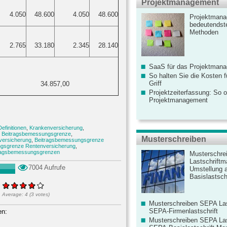
Projektmanagement
4.050
48.600
4.050
48.600
Projektmana
bedeutendste
Methoden
2.765
33.180
2.345
28.140
SaaS für das Projektman
So halten Sie die Kosten fü
Griff
34.857,00
Projektzeiterfassung: So o
Projektmanagement
finitionen
,
Krankenversicherung
,
,
Beitragsbemessungsgrenze
,
Musterschreiben
versicherung
,
Beitragsbemessungsgrenze
gsgrenze Rentenversicherung
,
ragsbemessungsgrenzen
Musterschre
Lastschriftm
7004 Aufrufe
Umstellung 
Basislastschr
Average:
4
(
3
votes)
Musterschreiben SEPA Las
SEPA-Firmenlastschrift
en:
Musterschreiben SEPA Las