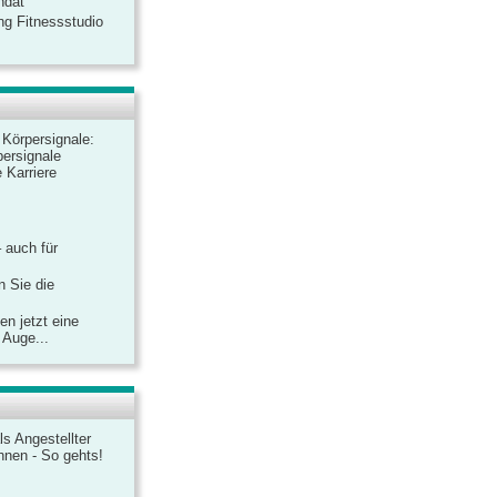
ndat
ng Fitnessstudio
r Körpersignale:
ersignale
 Karriere
– auch für
n Sie die
n jetzt eine
 Auge...
ls Angestellter
chnen - So gehts!