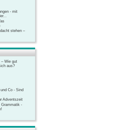
ngen - mit
r...
Was
n
rdacht stehen –
 – Wie gut
sich aus?
 und Co - Sind
r Adventszeit
e Grammatik -
e!