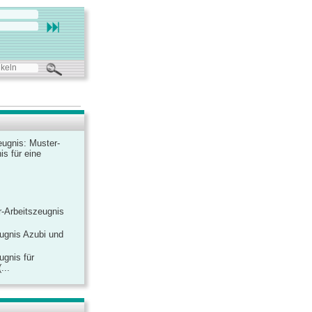
ugnis: Muster-
is für eine
-Arbeitszeugnis
ugnis Azubi und
ugnis für
...