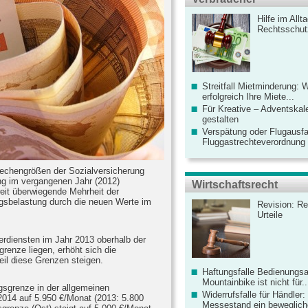
Hilfe im Allt
Rechtsschut
Streitfall Mietminderung: 
erfolgreich Ihre Miete...
Für Kreative – Adventskal
gestalten
Verspätung oder Flugausfa
Fluggastrechteverordnung ve
Rechengrößen der Sozialversicherung
 im vergangenen Jahr (2012)
Wirtschaftsrecht
eit überwiegende Mehrheit der
ragsbelastung durch die neuen Werte im
Revision: Re
Urteile
Verdiensten im Jahr 2013 oberhalb der
enze liegen, erhöht sich die
eil diese Grenzen steigen.
Haftungsfalle Bedienungsa
Mountainbike ist nicht für..
sgrenze in der allgemeinen
Widerrufsfalle für Händler: 
2014 auf 5.950 €/Monat (2013: 5.800
Messestand ein bewegliche