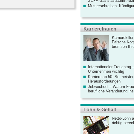
SEPA-Basislastschrift-Ma
Musterschreiben: Kündigu
Karrierefrauen
Karrierekille
Falsche Körp
bremsen Ihre
Internationaler Frauentag 
Unternehmen wichtig
Karriere ab 50: So meister
Herausforderungen
Jobwechsel – Warum Fraue
berufliche Veränderung ins
Lohn & Gehalt
Netto-Lohn a
richtig bere