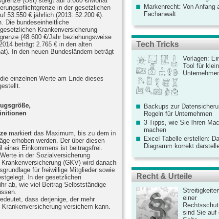
grenze (Ost) steigt auf 5.000 €/Monat
Markenrecht: Von Anfang an
erungspflichtgrenze in der gesetzlichen
Fachanwalt
f 53.550 € jährlich (2013: 52.200 €).
h. Die bundeseinheitliche
gesetzlichen Krankenversicherung
ltgrenze (48.600 €/Jahr beziehungsweise
Tech Tricks
014 beträgt 2.765 € in den alten
at). In den neuen Bundesländern beträgt
Vorlagen: Ei
Tool für kle
Unternehme
 die einzelnen Werte am Ende dieses
estellt.
zugsgröße,
Backups zur Datensicherun
initionen
Regeln für Unternehmen
3 Tipps, wie Sie Ihren Mac
machen
ze
markiert das Maximum, bis zu dem in
Excel Tabelle erstellen: D
räge erhoben werden. Der über diesen
Diagramm korrekt darstell
 eines Einkommens ist beitragsfrei.
 Werte in der Sozialversicherung
n Krankenversicherung (GKV) wird danach
rundlage für freiwillige Mitglieder sowie
Recht & Urteile
estgelegt. In der gesetzlichen
hr ab, wie viel Beitrag Selbstständige
Streitigkeite
üssen.
einer
edeutet, dass derjenige, der mehr
Rechtsschut
ten Krankenversicherung versichern kann.
sind Sie auf