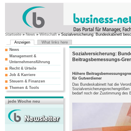
Startseite
»
News
»
Wirtschaft
» Sozialversicherung: Bundeskabinett bes
Anzeigen
What links here
News
Sozialversicherung: Bunde
Management &
Beitragsbemessungs-Gren
Unternehmensführung
Recht & Urteile
Höhere Beitragsbemessungsgren
Job & Karriere
für Gutverdiener
Steuern & Finanzen
Das Bundeskabinett hat die Verord
Themen & Tools
Sozialversicherungsrechengrößen 
bedarf noch der Zustimmung des 
jede Woche neu