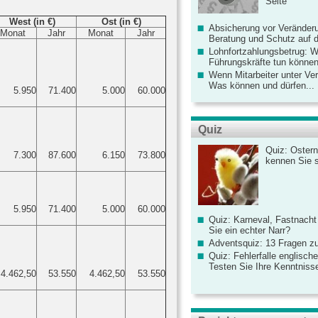
Seite
West (in €)
Ost (in €)
Absicherung vor Veränderu
onat
Jahr
Monat
Jahr
Beratung und Schutz auf de
Lohnfortzahlungsbetrug: 
Führungskräfte tun könne
Wenn Mitarbeiter unter Ve
Was können und dürfen...
5.950
71.400
5.000
60.000
Quiz
Quiz: Ostern
7.300
87.600
6.150
73.800
kennen Sie 
5.950
71.400
5.000
60.000
Quiz: Karneval, Fastnacht
Sie ein echter Narr?
Adventsquiz: 13 Fragen zu
Quiz: Fehlerfalle englisch
Testen Sie Ihre Kenntniss
4.462,50
53.550
4.462,50
53.550