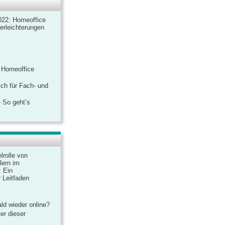
022: Homeoffice
rerleichterungen
 Homeoffice
ich für Fach- und
 So geht’s
lrolle von
lern im
: Ein
 Leitfaden
ld wieder online?
er dieser