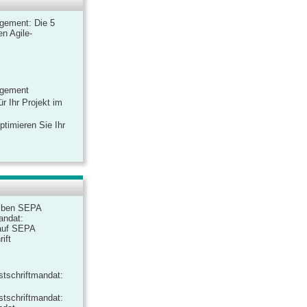
gement: Die 5
n Agile-
agement
r Ihr Projekt im
ptimieren Sie Ihr
iben SEPA
andat:
auf SEPA
ift
tschriftmandat:
tschriftmandat: