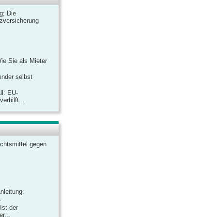
ag: Die
zversicherung
Wie Sie als Mieter
ender selbst
ll: EU-
rhilft...
chtsmittel gegen
nleitung:
.
Ist der
r...