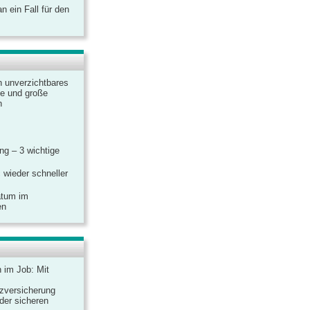
 ein Fall für den
n unverzichtbares
ine und große
n
g – 3 wichtige
 wieder schneller
atum im
en
n im Job: Mit
zversicherung
 der sicheren