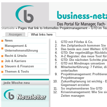
Startseite
» Pages that link to Informelles Projektmanagement – GTD im T
Anzeigen
What links here
News
GTD mit Filofax & Co.
Am Zeitplanbuch kommen Sie n
Management &
Das beste aus zwei Welten: GTD
Unternehmensführung
GTD: Der regelmäßige Rückbli
Recht & Urteile
A-Z Register: das neue Tool fü
GTD: Die nächsten Schritte pl
Job & Karriere
GTD mit Mindmaps umsetzen
Steuern & Finanzen
Mitarbeiterführung: 7 Fehler, 
unterlaufen
Themen & Tools
Projektmanagement: Profitiere
Projektmanager
Zukunftsplanung ist wichtig - 
jede Woche neu
Gegenwart erzielen
So implementieren Sie GTD
Krisenmanagement: Wie Sie si
Zeiten managen