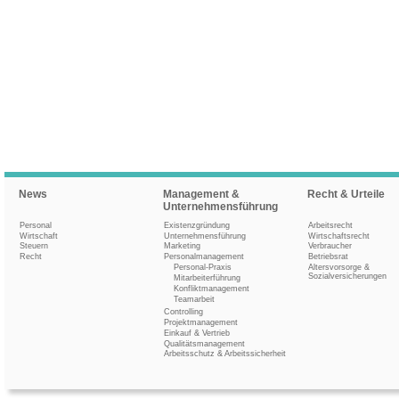
News
Management &
Recht & Urteile
Unternehmensführung
Personal
Existenzgründung
Arbeitsrecht
Wirtschaft
Unternehmensführung
Wirtschaftsrecht
Steuern
Marketing
Verbraucher
Recht
Personalmanagement
Betriebsrat
Personal-Praxis
Altersvorsorge &
Sozialversicherungen
Mitarbeiterführung
Konfliktmanagement
Teamarbeit
Controlling
Projektmanagement
Einkauf & Vertrieb
Qualitätsmanagement
Arbeitsschutz & Arbeitssicherheit