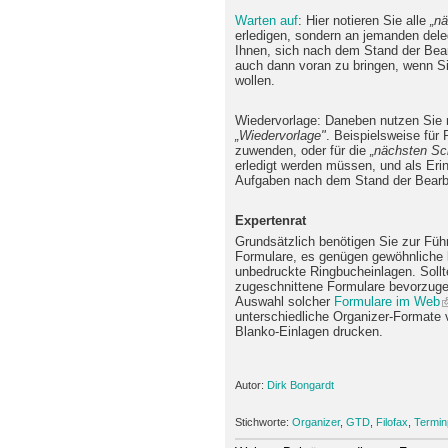
Warten auf
: Hier notieren Sie alle
„nä
erledigen, sondern an jemanden deleg
Ihnen, sich nach dem Stand der Bea
auch dann voran zu bringen, wenn Sie
wollen.
Wiedervorlage: Daneben nutzen Sie n
„Wiedervorlage"
. Beispielsweise für 
zuwenden, oder für die
„nächsten Sch
erledigt werden müssen, und als Erin
Aufgaben nach dem Stand der Bearbe
Expertenrat
Grundsätzlich benötigen Sie zur Füh
Formulare, es genügen gewöhnliche li
unbedruckte Ringbucheinlagen. Sollt
zugeschnittene Formulare bevorzugen
Auswahl solcher
Formulare im Web
unterschiedliche Organizer-Formate 
Blanko-Einlagen drucken.
Autor:
Dirk Bongardt
Stichworte:
Organizer
,
GTD
,
Filofax
,
Termin