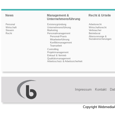
News
Management &
Recht & Urteile
Unternehmensführung
Personal
Existenzgründung
Arbeitsrecht
Wirtschaft
Unternehmensführung
Wirtschaftsrecht
Steuern
Marketing
Verbraucher
Recht
Personalmanagement
Betriebsrat
Personal-Praxis
Altersvorsorge &
Sozialversicherungen
Mitarbeiterführung
Konfliktmanagement
Teamarbeit
Controlling
Projektmanagement
Einkauf & Vertrieb
Qualitätsmanagement
Arbeitsschutz & Arbeitssicherheit
Impressum
Kontakt
Dat
Copyright Webmedia4