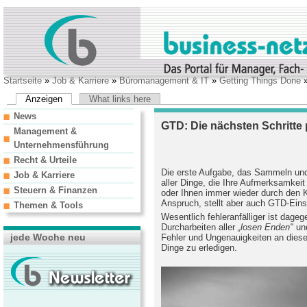
Startseite
»
Job & Karriere
»
Büromanagement & IT
»
Getting Things Done
»
Anzeigen
What links here
News
GTD: Die nächsten Schritte
Management &
Unternehmensführung
Recht & Urteile
Die erste Aufgabe, das Sammeln und
Job & Karriere
aller Dinge, die Ihre Aufmerksamkeit
Steuern & Finanzen
oder Ihnen
immer wieder durch den K
Anspruch, stellt aber auch GTD-Eins
Themen & Tools
Wesentlich fehleranfälliger ist dage
Durcharbeiten aller
„losen Enden"
und
jede Woche neu
Fehler und Ungenauigkeiten an dieser 
Dinge zu erledigen.