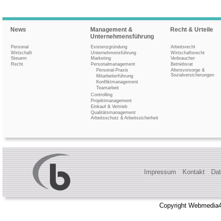
News
Management &
Recht & Urteile
Unternehmensführung
Personal
Existenzgründung
Arbeitsrecht
Wirtschaft
Unternehmensführung
Wirtschaftsrecht
Steuern
Marketing
Verbraucher
Recht
Personalmanagement
Betriebsrat
Personal-Praxis
Altersvorsorge &
Sozialversicherungen
Mitarbeiterführung
Konfliktmanagement
Teamarbeit
Controlling
Projektmanagement
Einkauf & Vertrieb
Qualitätsmanagement
Arbeitsschutz & Arbeitssicherheit
Impressum
Kontakt
Dat
Copyright Webmedia4