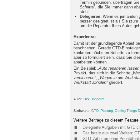
Termin gebunden, übertragen Sie 
Schritte",
die Sie immer dann abar
steht.
Delegieren:
Wenn es jemanden gib
besser geeignet ist als Sie (zum 
um die Reparatur Ihres Autos geh
Expertenrat
Damit ist der grundlegende Ablauf b
beschrieben. Gerade GTD-Einsteiger 
konkreten nächsten Schritte zu form
aber so formuliert sein, dass Sie d
abarbeiten können.
Ein Beispiel:
„Auto reparieren lassen
Projekt, das sich in die Schritte
„Wer
vereinbaren", „Wagen in die Werkstat
Werkstatt abholen"
gliedert.
Autor:
Dirk Bongardt
Stichworte:
GTD
,
Planung
,
Getting Things 
Weitere Beiträge zu diesem Feature
Delegierte Aufgaben mit GTD c
Das beste aus zwei Welten: GTD
GTD: Arbeiten ohne Prioritätenli