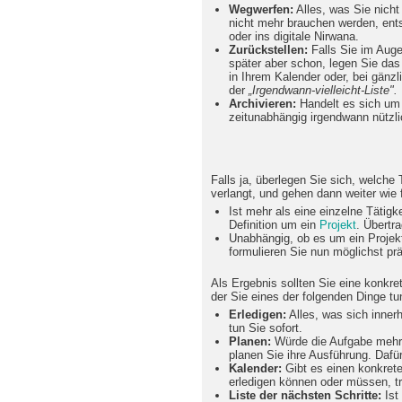
Wegwerfen:
Alles, was Sie nicht
nicht mehr brauchen werden, ents
oder ins digitale Nirwana.
Zurückstellen:
Falls Sie im Auge
später aber schon, legen Sie da
in Ihrem Kalender oder, bei gänzl
der
„Irgendwann-vielleicht-Liste".
Archivieren:
Handelt es sich um 
zeitunabhängig irgendwann nützli
Falls ja, überlegen Sie sich, welche
verlangt, und gehen dann weiter wie f
Ist mehr als eine einzelne Tätigke
Definition um ein
Projekt
. Übertra
Unabhängig, ob es um ein Projekt
formulieren Sie nun möglichst prä
Als Ergebnis sollten Sie eine konkr
der Sie eines der folgenden Dinge tu
Erledigen:
Alles, was sich innerh
tun Sie sofort.
Planen:
Würde die Aufgabe mehr 
planen Sie ihre Ausführung. Daf
Kalender:
Gibt es einen konkret
erledigen können oder müssen, tr
Liste der nächsten Schritte:
Ist 