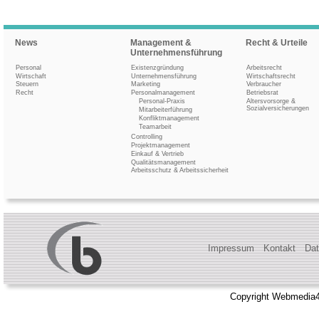
News
Management &
Recht & Urteile
Unternehmensführung
Personal
Existenzgründung
Arbeitsrecht
Wirtschaft
Unternehmensführung
Wirtschaftsrecht
Steuern
Marketing
Verbraucher
Recht
Personalmanagement
Betriebsrat
Personal-Praxis
Altersvorsorge &
Sozialversicherungen
Mitarbeiterführung
Konfliktmanagement
Teamarbeit
Controlling
Projektmanagement
Einkauf & Vertrieb
Qualitätsmanagement
Arbeitsschutz & Arbeitssicherheit
Impressum
Kontakt
Dat
Copyright Webmedia4