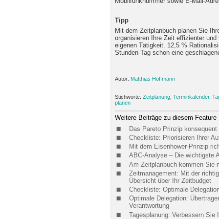
Mobilfunknummer sowie E-Mail-Adre
Tipp
Mit dem Zeitplanbuch planen Sie Ihr
organisieren Ihre Zeit effizienter und
eigenen Tätigkeit. 12,5 % Rationalis
Stunden-Tag schon eine geschlagen
Autor:
Matthias Hoffmann
Stichworte:
Zeitplanung
,
Terminkalender
,
Ta
planen
Weitere Beiträge zu diesem Feature
Das Pareto Prinzip konsequent
Checkliste: Priorisieren Ihrer A
Mit dem Eisenhower-Prinzip rich
ABC-Analyse – Die wichtigste 
Am Zeitplanbuch kommen Sie ni
Zeitmanagement: Mit der richti
Übersicht über Ihr Zeitbudget
Checkliste: Optimale Delegatio
Optimale Delegation: Übertragen
Verantwortung
Tagesplanung: Verbessern Sie I