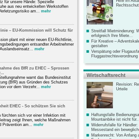
Hilfe im Allt
z für unsere Hände: Spezielle
Rechtsschut
he aus neu entwickelten Werkstoffen
Verletzungsrisiko am...
mehr
linie – EU-Kommission will Schutz für
Streitfall Mietminderung: 
erfolgreich Ihre Miete...
on plant mit einer neuen EU-Richtlinie,
Für Kreative – Adventskal
ungsbedingungen entsandter Arbeitnehmer
gestalten
Auslandseinsatz...
mehr
Verspätung oder Flugausfa
Fluggastrechteverordnung ve
nahme des BfR zu EHEC – Sprossen
...
Wirtschaftsrecht
Stellungnahme warnt das Bundesinstitut
rtung (BfR) aus Gründen des Schutzes
Revision: Re
ion vor dem Verzehr...
mehr
Urteile
kheit EHEC - So schützen Sie sich
Haftungsfalle Bedienungsa
fürchten sich vor einer Infektion mit
Mountainbike ist nicht für..
eitrag zeigt Ihnen, welche Maßnahmen
 Prävention am...
mehr
Widerrufsfalle für Händler: 
Messestand ein bewegliche
Markenrecht: Von Anfang an