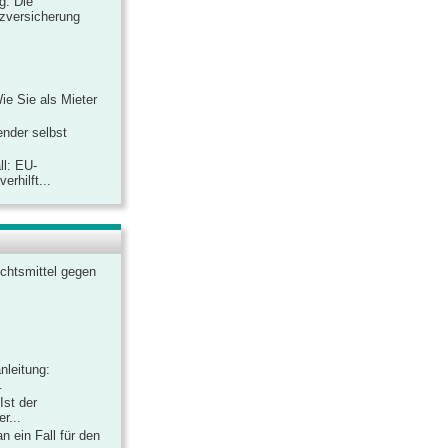
ag: Die
zversicherung
Wie Sie als Mieter
ender selbst
ll: EU-
rhilft...
chtsmittel gegen
nleitung:
.
Ist der
r...
 ein Fall für den