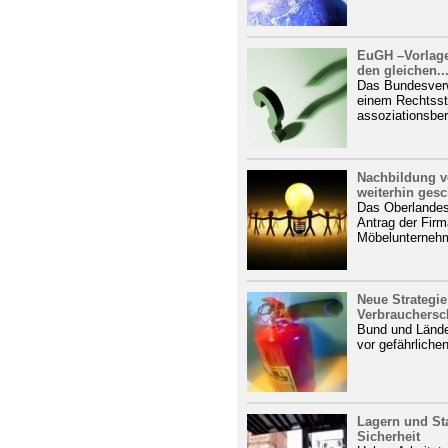
EuGH –Vorlage
den gleichen..
Das Bundesverw
einem Rechtsst
assoziationsber
Nachbildung ve
weiterhin gesc
Das Oberlandesg
Antrag der Firm
Möbelunternehm
Neue Strategie
Verbrauchersc
Bund und Lände
vor gefährliche
Lagern und St
Sicherheit