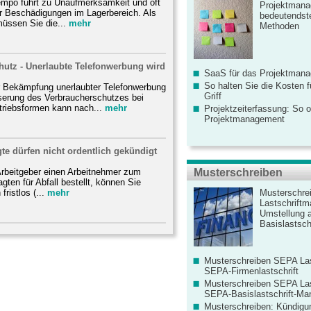
empo führt zu Unaufmerksamkeit und oft
Projektmana
er Beschädigungen im Lagerbereich. Als
bedeutendste
üssen Sie die...
mehr
Methoden
hutz - Unerlaubte Telefonwerbung wird
SaaS für das Projektman
So halten Sie die Kosten fü
 Bekämpfung unerlaubter Telefonwerbung
Griff
serung des Verbraucherschutzes bei
triebsformen kann nach...
mehr
Projektzeiterfassung: So o
Projektmanagement
gte dürfen nicht ordentlich gekündigt
Arbeitgeber einen Arbeitnehmer zum
Musterschreiben
gten für Abfall bestellt, können Sie
ristlos (...
mehr
Musterschre
Lastschriftm
Umstellung 
Basislastschr
Musterschreiben SEPA Las
SEPA-Firmenlastschrift
Musterschreiben SEPA Las
SEPA-Basislastschrift-Ma
Musterschreiben: Kündigu