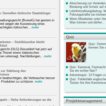
Absicherung vor Veränderu
Beratung und Schutz auf de
Lohnfortzahlungsbetrug: 
: Genießen türkische Staatsbürger
Führungskräfte tun könne
.
Wenn Mitarbeiter unter Ve
altungsgericht (BverwG) hat gestern in
Was können und dürfen...
reit wegen der Ausweisung eines
echtigten türkischen...
mehr
Quiz
rboten – Stuhlklassiker bleibt
Quiz: Ostern
hützt
kennen Sie 
ericht (OLG) Düsseldorf hat jetzt auf
a Thonet einem italienischen
en untersagt, Nachbildungen...
mehr
Quiz: Karneval, Fastnacht
Sie ein echter Narr?
 zur Stärkung des
hutzes
Adventsquiz: 13 Fragen zu
r beabsichtigen, die Verbraucher besser
Quiz: Fehlerfalle englisch
n Produkten zu schützen.
mehr
Testen Sie Ihre Kenntniss
apeln – Hohe Anforderungen an die
Projektmanagement