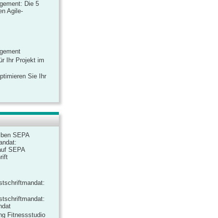
gement: Die 5
n Agile-
agement
r Ihr Projekt im
ptimieren Sie Ihr
iben SEPA
andat:
auf SEPA
ift
tschriftmandat:
tschriftmandat:
ndat
ng Fitnessstudio