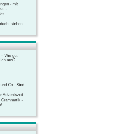
ngen - mit
r...
Was
n
rdacht stehen –
 – Wie gut
sich aus?
 und Co - Sind
r Adventszeit
e Grammatik -
e!