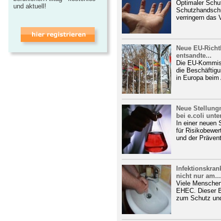
Optimaler Schut
und aktuell!
Schutzhandschu
verringern das 
Neue EU-Richt
entsandte...
Die EU-Kommissi
die Beschäftig
in Europa beim 
Neue Stellung
bei e.coli unter
In einer neuen 
für Risikobewe
und der Prävent
Infektionskran
nicht nur am...
Viele Menschen 
EHEC. Dieser B
zum Schutz und