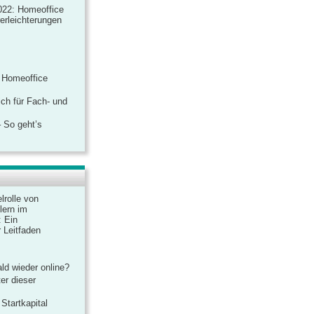
022: Homeoffice
rerleichterungen
 Homeoffice
ich für Fach- und
 So geht’s
lrolle von
lern im
: Ein
 Leitfaden
ld wieder online?
er dieser
Startkapital