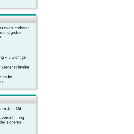
n unverzichtbares
ine und große
n
g – 3 wichtige
 wieder schneller
atum im
en
n im Job: Mit
zversicherung
 der sicheren