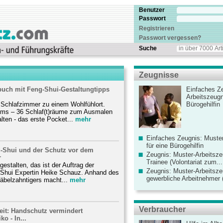
Benutzer
Passwort
Registrieren
Passwort vergessen?
Suche
Zeugnisse
buch mit Feng-Shui-Gestaltungtipps
Einfaches Ze
Arbeitszeugn
 Schlafzimmer zu einem Wohlfühlort.
Bürogehilfin
oms – 36 Schlaf(t)räume zum Ausmalen
lten - das erste Pocket...
mehr
Einfaches Zeugnis: Muster
für eine Bürogehilfin
-Shui und der Schutz vor dem
Zeugnis: Muster-Arbeitsze
r
Trainee (Volontariat zum...
estalten, das ist der Auftrag der
Zeugnis: Muster-Arbeitsze
Shui Expertin Heike Schauz. Anhand des
gewerbliche Arbeitnehmer (
äbelzahntigers macht...
mehr
Verbraucher
eit: Handschutz vermindert
ko - In...