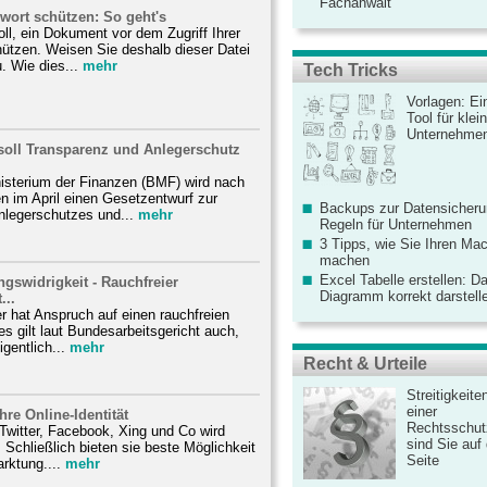
Fachanwalt
wort schützen: So geht's
oll, ein Dokument vor dem Zugriff Ihrer
ützen. Weisen Sie deshalb dieser Datei
. Wie dies...
mehr
Tech Tricks
Vorlagen: Ei
Tool für kle
Unternehme
soll Transparenz und Anlegerschutz
sterium der Finanzen (BMF) wird nach
 im April einen Gesetzentwurf zur
Backups zur Datensicherun
nlegerschutzes und...
mehr
Regeln für Unternehmen
3 Tipps, wie Sie Ihren Mac
machen
Excel Tabelle erstellen: D
ngswidrigkeit - Rauchfreier
Diagramm korrekt darstell
...
er hat Anspruch auf einen rauchfreien
es gilt laut Bundesarbeitsgericht auch,
gentlich...
mehr
Recht & Urteile
Streitigkeite
einer
hre Online-Identität
Rechtsschut
Twitter, Facebook, Xing und Co wird
sind Sie auf
. Schließlich bieten sie beste Möglichkeit
Seite
rktung....
mehr