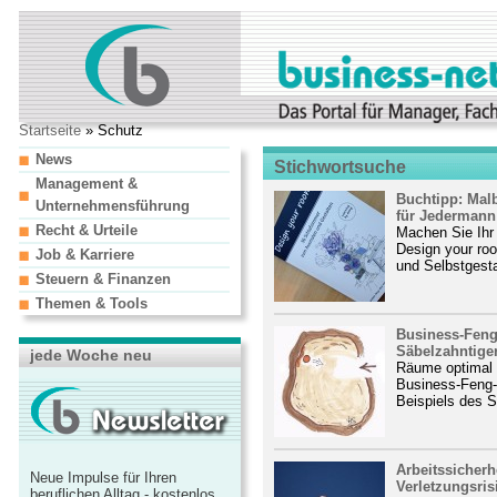
Startseite
» Schutz
News
Stichwortsuche
Management &
Buchtipp: Mal
Unternehmensführung
für Jedermann
Recht & Urteile
Machen Sie Ihr
Design your ro
Job & Karriere
und Selbstgesta
Steuern & Finanzen
Themen & Tools
Business-Feng
Säbelzahntige
jede Woche neu
Räume optimal g
Business-Feng-
Beispiels des S
Arbeitssicherh
Neue Impulse für Ihren
Verletzungsrisi
beruflichen Alltag - kostenlos