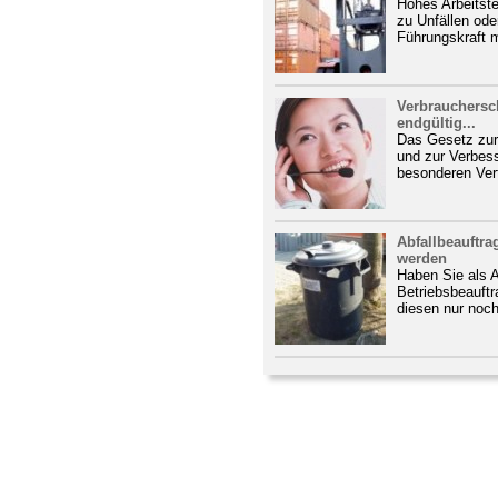
Hohes Arbeitst
zu Unfällen od
Führungskraft m
Verbrauchersc
endgültig...
Das Gesetz zur
und zur Verbes
besonderen Ver
Abfallbeauftra
werden
Haben Sie als 
Betriebsbeauftra
diesen nur noch f