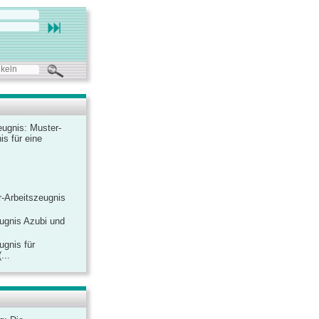
ugnis: Muster-
is für eine
-Arbeitszeugnis
ugnis Azubi und
ugnis für
...