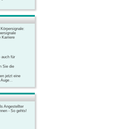
r Körpersignale:
ersignale
 Karriere
– auch für
n Sie die
n jetzt eine
 Auge...
ls Angestellter
chnen - So gehts!