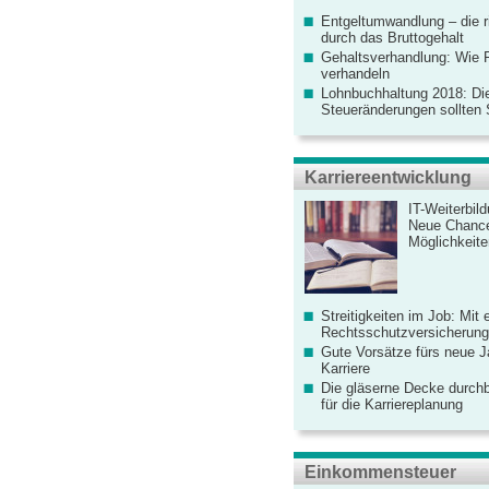
Entgeltumwandlung – die r
durch das Bruttogehalt
Gehaltsverhandlung: Wie F
verhandeln
Lohnbuchhaltung 2018: Di
Steueränderungen sollten
Karriereentwicklung
IT-Weiterbil
Neue Chanc
Möglichkeiten
Streitigkeiten im Job: Mit 
Rechtsschutzversicherung 
Gute Vorsätze fürs neue Ja
Karriere
Die gläserne Decke durchb
für die Karriereplanung
Einkommensteuer