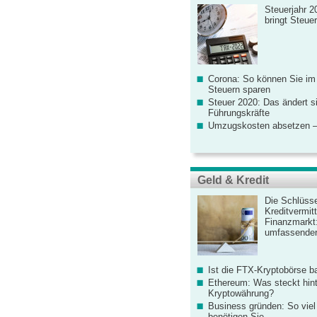
Steuerjahr 2
bringt Steue
Corona: So können Sie im
Steuern sparen
Steuer 2020: Das ändert s
Führungskräfte
Umzugskosten absetzen –
Geld & Kredit
Die Schlüsse
Kreditvermitt
Finanzmarkt
umfassender
Ist die FTX-Kryptobörse ba
Ethereum: Was steckt hint
Kryptowährung?
Business gründen: So viel 
benötigen Sie