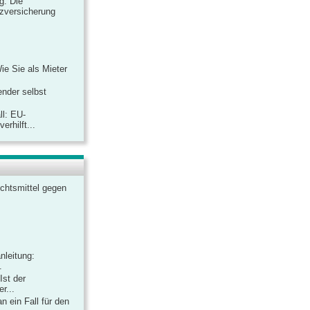
ag: Die
zversicherung
Wie Sie als Mieter
ender selbst
ll: EU-
rhilft...
chtsmittel gegen
nleitung:
.
Ist der
r...
 ein Fall für den