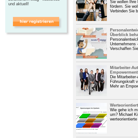
Sie wollen Ihre 
und aktuell!
fördern. Sie wo
Verbinden Sie b
Personalentwi
Überblick beha
Personalentwick
Unternehmens –
Verschaffen Sie
Mitarbeiter-Au
Empowerment
Die Mitarbeiter
Führungskraft vi
Mehr an Empowe
Werteorientie
Wie gehe ich m
um? Michael Kir
werteorientierte