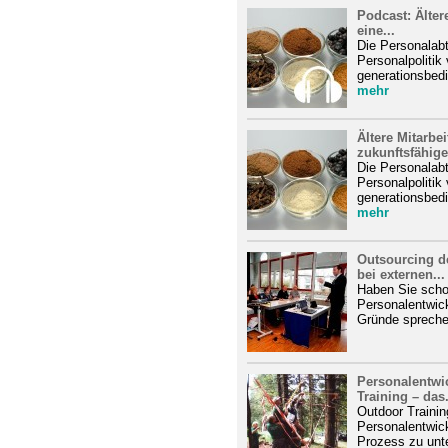
Podcast: Ältere
eine...
Die Personalabt
Personalpolitik 
generationsbedi
mehr
Ältere Mitarbei
zukunftsfähige.
Die Personalabt
Personalpolitik 
generationsbedi
mehr
Outsourcing d
bei externen...
Haben Sie scho
Personalentwic
Gründe sprechen
Personalentwi
Training – das.
Outdoor Trainin
Personalentwick
Prozess zu unte