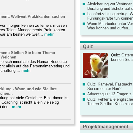
Absicherung vor Veränderu
Beratung und Schutz auf de
Lohnfortzahlungsbetrug: 
ment: Weltweit Praktikanten suchen
Führungskräfte tun könne
Wenn Mitarbeiter unter Ve
 von morgen kennen zu lernen, müssen
Was können und dürfen...
Ihres Talent Managements Praktikanten
ar am besten weltweit...
mehr
Quiz
ment: Stellen Sie beim Thema
Quiz: Ostern
 Weichen
kennen Sie 
Sie sich innerhalb des Human Resource
ht allein auf das Personalmarketing und
chaffung....
mehr
Quiz: Karneval, Fastnacht
Sie ein echter Narr?
cklung - Wann und wie Sie Ihre
achen...
Adventsquiz: 13 Fragen zu
lung hat viele Gesichter. Eins davon ist
Quiz: Fehlerfalle englisch
oaching ist nicht allein vielseitig
Testen Sie Ihre Kenntniss
 der...
mehr
Projektmanagement