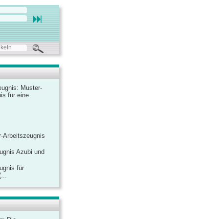
ugnis: Muster-
is für eine
-Arbeitszeugnis
ugnis Azubi und
ugnis für
...