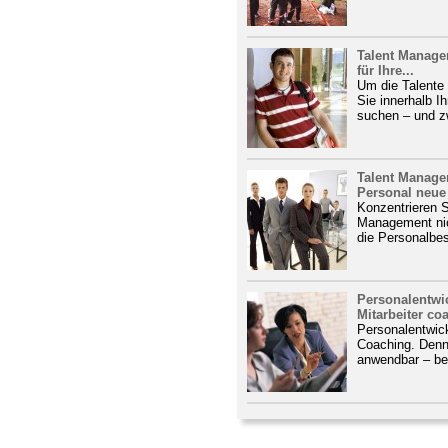
Talent Manage
für Ihre...
Um die Talente
Sie innerhalb 
suchen – und zw
Talent Manage
Personal neue
Konzentrieren 
Management nic
die Personalbes
Personalentwi
Mitarbeiter co
Personalentwick
Coaching. Denn C
anwendbar – bei