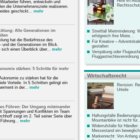
Hilfe im Allt
Mitarbeiter führen, entwickeln und
Rechtsschut
llen die Unternehmensziele realisieren.
eides geschickt...
mehr
cklung: Alle Generationen im
Streitfall Mietminderung: 
lten
erfolgreich Ihre Miete...
lung hat die Bedürfnisse des
Für Kreative – Adventskal
 und der Generationen im Blick.
gestalten
 sich einen Überblick über...
mehr
Verspätung oder Flugausfa
Fluggastrechteverordnung ve
tonomie stärken: 5 Schritte für mehr
Wirtschaftsrecht
-Autonomie zu stärken hat für die
ele Vorteile. In 5 Schritten gelingt ein
Revision: Re
rment in der...
mehr
Urteile
rtes Führen: Der Umgang miteinander
it Spannungen und Konflikten im Team
Haftungsfalle Bedienungsa
chhoff zeigt im 2. Teil seiner Serie über
Mountainbike ist nicht für..
 Führung...
mehr
Widerrufsfalle für Händler: 
Messestand ein bewegliche
Markenrecht: Von Anfang an