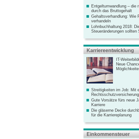
Entgeltumwandlung – die r
durch das Bruttogehalt
Gehaltsverhandlung: Wie F
verhandeln
Lohnbuchhaltung 2018: Di
Steueränderungen sollten
Karriereentwicklung
IT-Weiterbil
Neue Chanc
Möglichkeiten
Streitigkeiten im Job: Mit 
Rechtsschutzversicherung 
Gute Vorsätze fürs neue Ja
Karriere
Die gläserne Decke durchb
für die Karriereplanung
Einkommensteuer