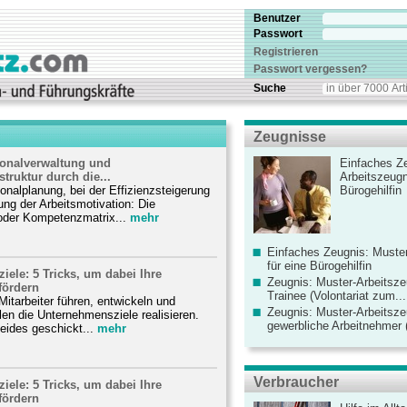
Benutzer
Passwort
Registrieren
Passwort vergessen?
Suche
Zeugnisse
sonalverwaltung und
Einfaches Ze
ruktur durch die...
Arbeitszeugn
onalplanung, bei der Effizienzsteigerung
Bürogehilfin
ung der Arbeitsmotivation: Die
 oder Kompetenzmatrix...
mehr
Einfaches Zeugnis: Muster
für eine Bürogehilfin
ele: 5 Tricks, um dabei Ihre
Zeugnis: Muster-Arbeitsze
 fördern
Trainee (Volontariat zum...
Mitarbeiter führen, entwickeln und
Zeugnis: Muster-Arbeitsze
llen die Unternehmensziele realisieren.
gewerbliche Arbeitnehmer (
eides geschickt...
mehr
Verbraucher
ele: 5 Tricks, um dabei Ihre
 fördern