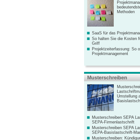
Projektmana
bedeutendste
Methoden
SaaS für das Projektman
So halten Sie die Kosten fü
Griff
Projektzeiterfassung: So o
Projektmanagement
Musterschreiben
Musterschre
Lastschriftm
Umstellung 
Basislastschr
Musterschreiben SEPA Las
SEPA-Firmenlastschrift
Musterschreiben SEPA Las
SEPA-Basislastschrift-Ma
Musterschreiben: Kündigu