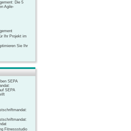
gement: Die 5
n Agile-
agement
r Ihr Projekt im
ptimieren Sie Ihr
iben SEPA
andat:
auf SEPA
ift
tschriftmandat:
tschriftmandat:
ndat
ng Fitnessstudio