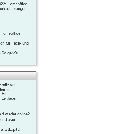
022: Homeoffice
rerleichterungen
 Homeoffice
ich für Fach- und
 So geht’s
lrolle von
lern im
: Ein
 Leitfaden
ld wieder online?
er dieser
Startkapital