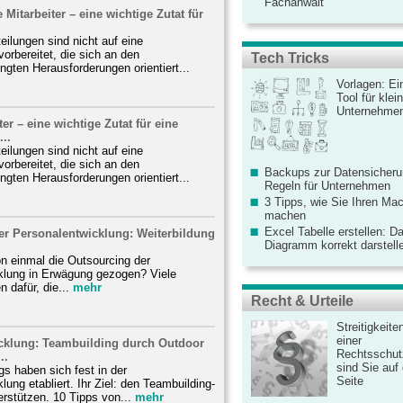
Fachanwalt
 Mitarbeiter – eine wichtige Zutat für
eilungen sind nicht auf eine
vorbereitet, die sich an den
Tech Tricks
ngten Herausforderungen orientiert...
Vorlagen: Ei
Tool für kle
Unternehme
ter – eine wichtige Zutat für eine
..
eilungen sind nicht auf eine
vorbereitet, die sich an den
Backups zur Datensicherun
ngten Herausforderungen orientiert...
Regeln für Unternehmen
3 Tipps, wie Sie Ihren Mac
machen
Excel Tabelle erstellen: D
er Personalentwicklung: Weiterbildung
Diagramm korrekt darstell
n einmal die Outsourcing der
klung in Erwägung gezogen? Viele
 dafür, die...
mehr
Recht & Urteile
Streitigkeite
einer
cklung: Teambuilding durch Outdoor
Rechtsschut
..
sind Sie auf
gs haben sich fest in der
Seite
lung etabliert. Ihr Ziel: den Teambuilding-
rstützen. 10 Tipps von...
mehr