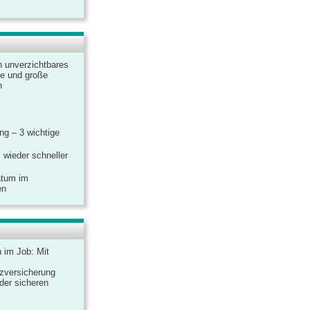
n unverzichtbares
ine und große
n
g – 3 wichtige
 wieder schneller
atum im
en
n im Job: Mit
zversicherung
 der sicheren