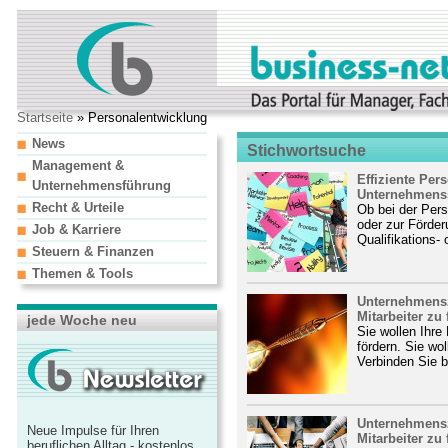
Startseite
» Personalentwicklung
News
Stichwortsuche
Management &
Effiziente Per
Unternehmensführung
Unternehmensst
Recht & Urteile
Ob bei der Pers
oder zur Förder
Job & Karriere
Qualifikations-
Steuern & Finanzen
Themen & Tools
Unternehmenszi
Mitarbeiter zu
jede Woche neu
Sie wollen Ihre 
fördern. Sie wo
Verbinden Sie b
Unternehmenszi
Neue Impulse für Ihren
Mitarbeiter zu
beruflichen Alltag - kostenlos