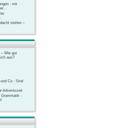
ngen - mit
r...
Was
n
rdacht stehen –
 – Wie gut
sich aus?
 und Co - Sind
r Adventszeit
e Grammatik -
e!