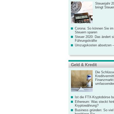
Steuerjahr 2
bringt Steue
Corona: So können Sie im
Steuern sparen
Steuer 2020: Das ändert s
Führungskräfte
Umzugskosten absetzen –
Geld & Kredit
Die Schlüsse
Kreditvermitt
Finanzmarkt
umfassender
Ist die FTX-Kryptobörse ba
Ethereum: Was steckt hint
Kryptowährung?
Business gründen: So viel 
benötigen Sie