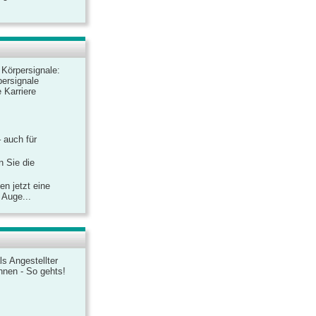
r Körpersignale:
ersignale
 Karriere
– auch für
n Sie die
n jetzt eine
 Auge...
ls Angestellter
chnen - So gehts!