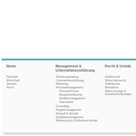
News
Management &
Recht & Urteile
Unternehmensführung
Personal
Existenzgründung
Arbeitsrecht
Wirtschaft
Unternehmensführung
Wirtschaftsrecht
Steuern
Marketing
Verbraucher
Recht
Personalmanagement
Betriebsrat
Personal-Praxis
Altersvorsorge &
Sozialversicherungen
Mitarbeiterführung
Konfliktmanagement
Teamarbeit
Controlling
Projektmanagement
Einkauf & Vertrieb
Qualitätsmanagement
Arbeitsschutz & Arbeitssicherheit