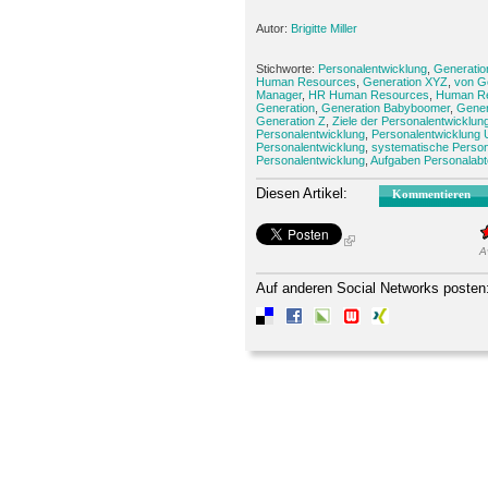
Autor:
Brigitte Miller
Stichworte:
Personalentwicklung
,
Generatio
Human Resources
,
Generation XYZ
,
von G
Manager
,
HR Human Resources
,
Human Re
Generation
,
Generation Babyboomer
,
Gener
Generation Z
,
Ziele der Personalentwicklun
Personalentwicklung
,
Personalentwicklung
Personalentwicklung
,
systematische Person
Personalentwicklung
,
Aufgaben Personalabt
Diesen Artikel:
Kommentieren
A
Auf anderen Social Networks posten