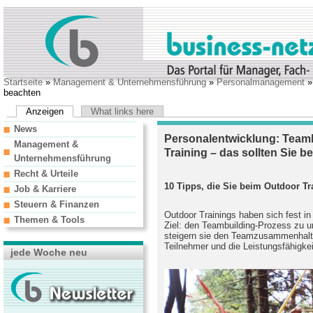
Startseite
»
Management & Unternehmensführung
»
Personalmanagement
beachten
Anzeigen
What links here
News
Personalentwicklung: Team
Management &
Training – das sollten Sie b
Unternehmensführung
Recht & Urteile
10 Tipps, die Sie beim Outdoor Tr
Job & Karriere
Steuern & Finanzen
Outdoor Trainings haben sich fest in 
Themen & Tools
Ziel: den Teambuilding-Prozess zu un
steigern sie den Teamzusammenhalt
Teilnehmer und die Leistungsfähigke
jede Woche neu