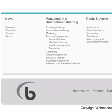
News
Management &
Recht & Urteile
Unternehmensführung
Personal
Existenzgründung
Arbeitsrecht
Wirtschaft
Unternehmensführung
Wirtschaftsrecht
Steuern
Marketing
Verbraucher
Recht
Personalmanagement
Betriebsrat
Personal-Praxis
Altersvorsorge &
Sozialversicherungen
Mitarbeiterführung
Konfliktmanagement
Teamarbeit
Controlling
Projektmanagement
Einkauf & Vertrieb
Qualitätsmanagement
Arbeitsschutz & Arbeitssicherheit
Impressum
Kontakt
Dat
Copyright Webmedia4