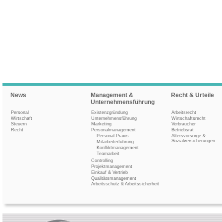
News
Management &
Recht & Urteile
Unternehmensführung
Personal
Existenzgründung
Arbeitsrecht
Wirtschaft
Unternehmensführung
Wirtschaftsrecht
Steuern
Marketing
Verbraucher
Recht
Personalmanagement
Betriebsrat
Personal-Praxis
Altersvorsorge &
Sozialversicherungen
Mitarbeiterführung
Konfliktmanagement
Teamarbeit
Controlling
Projektmanagement
Einkauf & Vertrieb
Qualitätsmanagement
Arbeitsschutz & Arbeitssicherheit