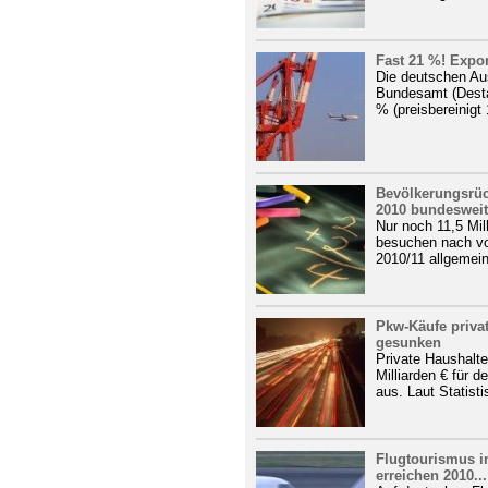
Fast 21 %! Expor
Die deutschen Aus
Bundesamt (Desta
% (preisbereinigt
Bevölkerungsrüc
2010 bundesweit.
Nur noch 11,5 Mil
besuchen nach vo
2010/11 allgemein
Pkw-Käufe priva
gesunken
Private Haushalt
Milliarden € für 
aus. Laut Statist
Flugtourismus i
erreichen 2010...