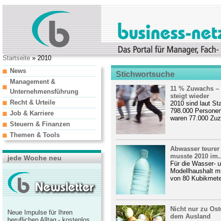
Startseite
» 2010
News
Stichwortsuche
Management &
11 % Zuwachs –
Unternehmensführung
steigt wieder
Recht & Urteile
2010 sind laut St
798.000 Persone
Job & Karriere
waren 77.000 Zuz
Steuern & Finanzen
Themen & Tools
Abwasser teurer
musste 2010 im..
jede Woche neu
Für die Wasser- 
Modellhaushalt m
von 80 Kubikmete
Nicht nur zu Ost
Neue Impulse für Ihren
dem Ausland
beruflichen Alltag - kostenlos