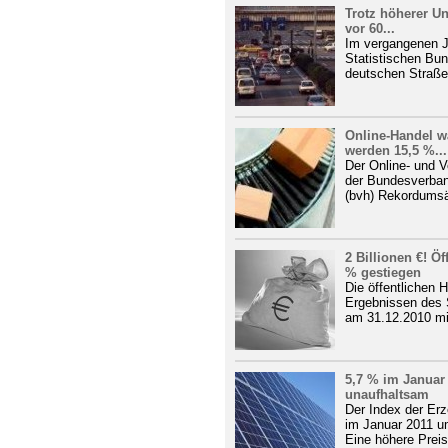
Trotz höherer Un
vor 60...
Im vergangenen J
Statistischen Bu
deutschen Straße
Online-Handel w
werden 15,5 %...
Der Online- und 
der Bundesverban
(bvh) Rekordumsä
2 Billionen €! Ö
% gestiegen
Die öffentlichen 
Ergebnissen des 
am 31.12.2010 mi
5,7 % im Januar
unaufhaltsam
Der Index der Erz
im Januar 2011 u
Eine höhere Preis