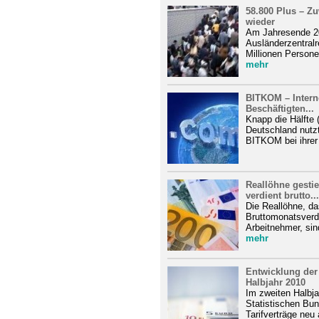
58.800 Plus – Z
wieder
Am Jahresende 20
Ausländerzentralr
Millionen Persone
mehr
BITKOM – Internet
Beschäftigten...
Knapp die Hälfte 
Deutschland nutz
BITKOM bei ihrer 
Reallöhne gesti
verdient brutto...
Die Reallöhne, da
Bruttomonatsverdi
Arbeitnehmer, sin
mehr
Entwicklung der 
Halbjahr 2010
Im zweiten Halbj
Statistischen Bu
Tarifverträge neu