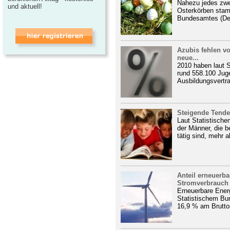
Nahezu jedes zwei
und aktuell!
Osterkörben stam
Bundesamtes (Des
Azubis fehlen vo
neue...
2010 haben laut 
rund 558.100 Jug
Ausbildungsvertr
Steigende Tenden
Laut Statistische
der Männer, die b
tätig sind, mehr al
Anteil erneuerb
Stromverbrauch 
Erneuerbare Energ
Statistischem Bun
16,9 % am Brutto