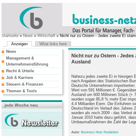
Startseite
»
News
»
Wirtschaft
» Nicht nur zu Ostern - Jedes zweite Ei st
Anzeigen
What links here
News
Nicht nur zu Ostern - Jedes
Management &
Ausland
Unternehmensführung
Recht & Urteile
Nahezu jedes zweite Ei in hiesigen
Job & Karriere
nach Angaben des Statistischen Bu
Steuern & Finanzen
Deutsche Unternehmen importierten 2
Wert von 591 Millionen €. Gegenüber
Themen & Tools
Ausland um 600 Millionen Stück (+ 
wurden sogar 85,8 % mehr Eier impor
4,4 Milliarden Eiern. Die Einfuhren s
jede Woche neu
Deutschland im Verlauf des Jahres 
wurden als noch 2009 - das Verbot de
Januar 2010 hatte dazu geführt, da
Umbaumaßnahmen die Zahl der Lege
Autor:
Business Netz Redaktion