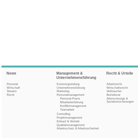
News
Management &
Recht & Urteile
Unternehmensführung
Personal
Existenzgründung
Arbeitsrecht
Wirtschaft
Unternehmensführung
Wirtschaftsrecht
Steuern
Marketing
Verbraucher
Recht
Personalmanagement
Betriebsrat
Personal-Praxis
Altersvorsorge &
Sozialversicherungen
Mitarbeiterführung
Konfliktmanagement
Teamarbeit
Controlling
Projektmanagement
Einkauf & Vertrieb
Qualitätsmanagement
Arbeitsschutz & Arbeitssicherheit