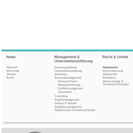
News
Management &
Recht & Urteile
Unternehmensführung
Personal
Existenzgründung
Arbeitsrecht
Wirtschaft
Unternehmensführung
Wirtschaftsrecht
Steuern
Marketing
Verbraucher
Recht
Personalmanagement
Betriebsrat
Personal-Praxis
Altersvorsorge &
Sozialversicherungen
Mitarbeiterführung
Konfliktmanagement
Teamarbeit
Controlling
Projektmanagement
Einkauf & Vertrieb
Qualitätsmanagement
Arbeitsschutz & Arbeitssicherheit