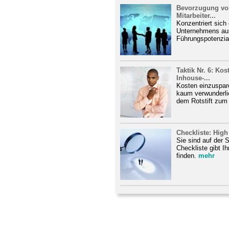
Bevorzugung von 
Mitarbeiter...
Konzentriert sic
Unternehmens auss
Führungspotenzial 
Taktik Nr. 6: Ko
Inhouse-...
Kosten einzuspare
kaum verwunderl
dem Rotstift zum O
Checkliste: High
Sie sind auf der 
Checkliste gibt I
finden.
mehr