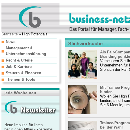
Startseite
» High Potentials
News
Stichwortsuche
Management &
Als Fair-Compa
Unternehmensführung
Branding punkt
Recht & Urteile
Verbessern Sie I
Unternehmen für 
Job & Karriere
Sie sich der Fair
Steuern & Finanzen
Themen & Tools
Mit Trainee-Pro
binden
jede Woche neu
Wollen Sie High 
binden, sind Tra
Sie 6 Module, um 
Trainee-Program
Neue Impulse für Ihren
bei der Wahl
beruflichen Alltag - kostenlos