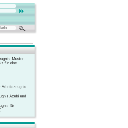
ugnis: Muster-
is für eine
-Arbeitszeugnis
ugnis Azubi und
ugnis für
...