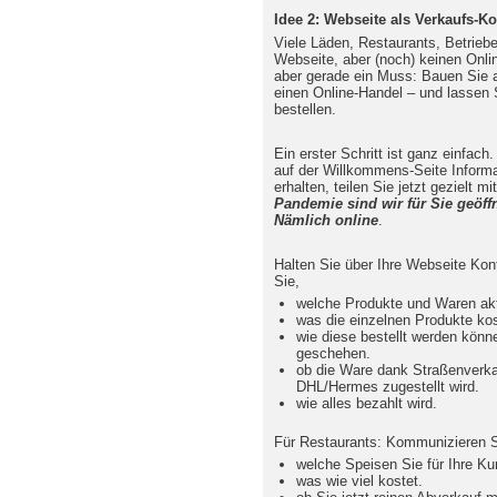
Idee 2: Webseite als Verkaufs-K
Viele Läden, Restaurants, Betriebe
Webseite, aber (noch) keinen Onlin
aber gerade ein Muss: Bauen Sie a
einen Online-Handel – und lassen 
bestellen.
Ein erster Schritt ist ganz einfach
auf der Willkommens-Seite Inform
erhalten, teilen Sie jetzt gezielt mi
Pandemie sind wir für Sie geöffn
Nämlich online
.
Halten Sie über Ihre Webseite Ko
Sie,
welche Produkte und Waren akt
was die einzelnen Produkte ko
wie diese bestellt werden könne
geschehen.
ob die Ware dank Straßenverkau
DHL/Hermes zugestellt wird.
wie alles bezahlt wird.
Für Restaurants: Kommunizieren S
welche Speisen Sie für Ihre Ku
was wie viel kostet.