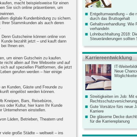
rkaufen, macht beispielsweise für einen
en Sie sich online präsentieren, um
gewinnen.
Entgeltumwandlung – die r
 allem digitale Kundenbindung zu sichern.
durch das Bruttogehalt
t Ihrer Stammkunden als auch deren
Gehaltsverhandlung: Wie F
.
verhandeln
Lohnbuchhaltung 2018: Di
e. Denn Gutscheine können online von
Steueränderungen sollten
 Kunde bezahlt jetzt – und kauft dann
 bei Ihnen ein.
Karriereentwicklung
n, um einen Gutschein zu kaufen.
e nicht allein auf Ihre Webseite und auf
IT-Weiterbil
sich auf speziellen Plattformen, die jetzt
Neue Chanc
Leben gerufen werden – hier einige
Möglichkeiten
ne an Kunden, Gäste und Freunde zu
ukunft eingelöst werden können.
Streitigkeiten im Job: Mit 
 Ob Kneipen, Bars, Reisebüros,
Rechtsschutzversicherung 
ss oder Kultur, hier kann Ihr Kunde
Gute Vorsätze fürs neue Ja
hr Unternehmen einstellen.
Karriere
Die gläserne Decke durchb
l von Läden, Betrieben, Theatern und
für die Karriereplanung
r viele große Städte – weltweit – ins