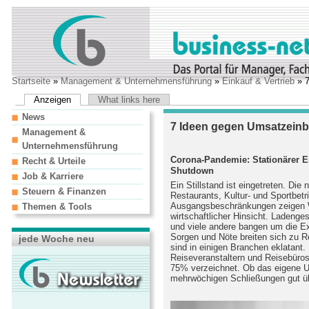
Startseite
»
Management & Unternehmensführung
»
Einkauf & Vertrieb
» 7
Anzeigen
What links here
News
7 Ideen gegen Umsatzeinb
Management &
Unternehmensführung
Corona-Pandemie: Stationärer 
Recht & Urteile
Shutdown
Job & Karriere
Ein Stillstand ist eingetreten. Di
Steuern & Finanzen
Restaurants, Kultur- und Sportbetr
Ausgangsbeschränkungen zeigen Wi
Themen & Tools
wirtschaftlicher Hinsicht. Ladenge
und viele andere bangen um die E
Sorgen und Nöte breiten sich zu 
jede Woche neu
sind in einigen Branchen eklatan
Reiseveranstaltern und Reisebüro
75% verzeichnet. Ob das eigene 
mehrwöchigen Schließungen gut übe