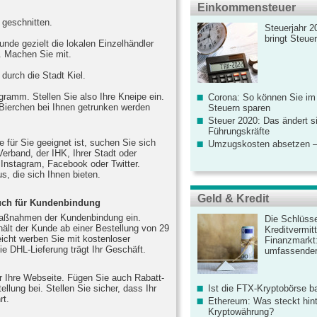
Einkommensteuer
 geschnitten.
Steuerjahr 2
bringt Steue
unde gezielt die lokalen Einzelhändler
. Machen Sie mit.
durch die Stadt Kiel.
gramm. Stellen Sie also Ihre Kneipe ein.
Corona: So können Sie im
 Bierchen bei Ihnen getrunken werden
Steuern sparen
Steuer 2020: Das ändert s
Führungskräfte
ie für Sie geeignet ist, suchen Sie sich
Umzugskosten absetzen –
Verband, der IHK, Ihrer Stadt oder
Instagram, Facebook oder Twitter.
s, die sich Ihnen bieten.
Geld & Kredit
auch für Kundenbindung
Maßnahmen der Kundenbindung ein.
Die Schlüsse
rhält der Kunde ab einer Bestellung von 29
Kreditvermitt
eicht werben Sie mit kostenloser
Finanzmarkt
ie DHL-Lieferung trägt Ihr Geschäft.
umfassender
r Ihre Webseite. Fügen Sie auch Rabatt-
Ist die FTX-Kryptobörse ba
llung bei. Stellen Sie sicher, dass Ihr
rt.
Ethereum: Was steckt hint
Kryptowährung?