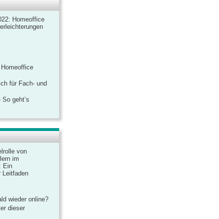
022: Homeoffice
rerleichterungen
 Homeoffice
ich für Fach- und
 So geht’s
lrolle von
lern im
: Ein
 Leitfaden
ld wieder online?
er dieser