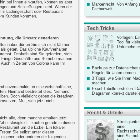
rhin bei Ihnen einkaufen, können es aber
Markenrecht: Von Anfang an
ngen und Schließungen nicht. Wenn der
Fachanwalt
 Ihr Ladengeschäft oder Restaurant
rem Kunden kommen.
Tech Tricks
Vorlagen: Ei
innung, die Umsatz generieren
Tool für kle
sinhaber dürfen Sie sich nicht lähmen
Unternehme
t als getan. Das übliche Kaufverhalten
remst. Deshalb sind Sie gefordert, sich
. Einige Geschäfte und Betriebe machen
h. Auch in Zeiten von Corona kann Ihr
Backups zur Datensicherun
Regeln für Unternehmen
3 Tipps, wie Sie Ihren Mac
machen
ind unverschuldet in eine wirtschaftliche,
Excel Tabelle erstellen: D
ten. Niemand bestreitet dies. Niemand
Diagramm korrekt darstell
eiben. Doch vielleicht geben die kreativen
msetzen, Mut, sich jetzt nicht
Recht & Urteile
icht alle, denn manche erhalten jetzt
Streitigkeite
Arbeitslosigkeit – kaufen gerade in diesen
einer
 Restaurant um die Ecke. Ein lokaler
Rechtsschut
Treten Sie selbst unter diesen
sind Sie auf
r eigenen oder anderen der folgenden