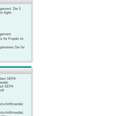
gement: Die 5
n Agile-
agement
r Ihr Projekt im
ptimieren Sie Ihr
iben SEPA
andat:
auf SEPA
ift
tschriftmandat:
tschriftmandat: