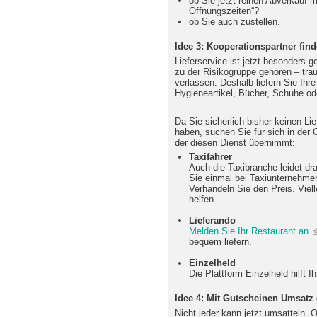
ob Sie jetzt reinen Abverkauf 
Öffnungszeiten“?
ob Sie auch zustellen.
Idee 3: Kooperationspartner fin
Lieferservice ist jetzt besonders g
zu der Risikogruppe gehören – trau
verlassen. Deshalb liefern Sie Ih
Hygieneartikel, Bücher, Schuhe od
Da Sie sicherlich bisher keinen Li
haben, suchen Sie für sich in der 
der diesen Dienst übernimmt:
Taxifahrer
Auch die Taxibranche leidet d
Sie einmal bei Taxiunternehmen
Verhandeln Sie den Preis. Viel
helfen.
Lieferando
Melden Sie Ihr Restaurant an.
bequem liefern.
Einzelheld
Die Plattform Einzelheld hilft 
Idee 4: Mit Gutscheinen Umsatz
Nicht jeder kann jetzt umsatteln. 