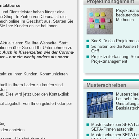
Projektmanagement
ontaktbörse
Projektmana
 und Dienstleister haben längst eine
bedeutendste
e-Shop. In Zeiten von Corona ist dies
Methoden
uch online Ihr Geschäft aus. Starten Sie
Sie Ihre Kunden online bei Ihnen
SaaS für das Projektman
. Aktualisieren Sie Ihre Webseite. Statt
So halten Sie die Kosten fü
ationen über Sie und Ihr Unternehmen zu
Griff
t:
Auch in Krisenzeiten wie der Corona-
Projektzeiterfassung: So o
et – nur ein wenig anders als sonst.
Projektmanagement
ntakt zu Ihren Kunden. Kommunizieren
Musterschreiben
uell in Ihrem Laden zu kaufen sind.
sten.
Musterschre
n. Dies wird jetzt über den Kontaktlink
Lastschriftm
Umstellung 
f abgeholt, von Ihnen geliefert oder per
Basislastschr
ie,
Musterschreiben SEPA Las
SEPA-Firmenlastschrift
nden anbieten.
Musterschreiben SEPA Las