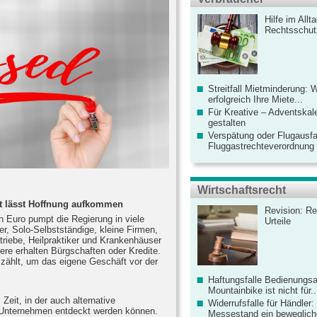
Hilfe im Allt
Rechtsschut
Streitfall Mietminderung: 
erfolgreich Ihre Miete...
Für Kreative – Adventskal
gestalten
Verspätung oder Flugausfa
Fluggastrechteverordnung ve
Wirtschaftsrecht
t lässt Hoffnung aufkommen
Revision: Re
en Euro pumpt die Regierung in viele
Urteile
er, Solo-Selbstständige, kleine Firmen,
riebe, Heilpraktiker und Krankenhäuser
dere erhalten Bürgschaften oder Kredite.
 zählt, um das eigene Geschäft vor der
Haftungsfalle Bedienungsa
Mountainbike ist nicht für..
Zeit, in der auch alternative
Widerrufsfalle für Händler: 
 Unternehmen entdeckt werden können.
Messestand ein bewegliche