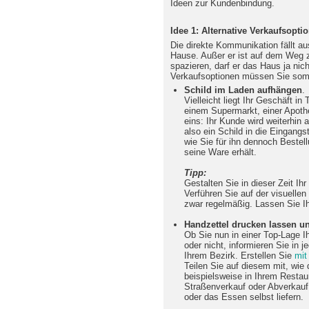
Ideen zur Kundenbindung.
Idee 1: Alternative Verkaufsopt
Die direkte Kommunikation fällt au
Hause. Außer er ist auf dem Weg z
spazieren, darf er das Haus ja nich
Verkaufsoptionen müssen Sie somi
Schild im Laden aufhängen
.
Vielleicht liegt Ihr Geschäft i
einem Supermarkt, einer Apoth
eins: Ihr Kunde wird weiterhin
also ein Schild in die Eingangs
wie Sie für ihn dennoch Beste
seine Ware erhält.
Tipp:
Gestalten Sie in dieser Zeit Ih
Verführen Sie auf der visuell
zwar regelmäßig. Lassen Sie Ih
Handzettel drucken lassen un
Ob Sie nun in einer Top-Lage I
oder nicht, informieren Sie in 
Ihrem Bezirk. Erstellen Sie
mit
Teilen Sie auf diesem mit, wie 
beispielsweise in Ihrem Restau
Straßenverkauf oder Abverkauf 
oder das Essen selbst liefern.