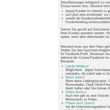
Dienstleistungen erfolgreich zu ve
Friseur keinen Sinn. Dennoch könn
(neue) Kunden im Internet zu 
sich jetzt eine emotionale, vor
sowohl die Kundenzufriedenhei
Kundenbindung sicherzustellen
Setzen Sie gezielt auf Gutschein
Ihren Kunden erworben werden. Ihr
später, wenn alles überstanden ist,
Niemand muss aus dem Haus gehe
Stellen Sie Ihre Gutschein-Angebot
Ihr Facebook-Profil. Vernetzen Sie 
während der Corona-Pandemie ins 
Beispiele:
Lokale Helden
Möglichkeit, digital Gutschei
verkaufen, die sofort oder in Z
Mainz liebe
Rette deine Lieblingslocation.
Blumenladen, Clip& Climb-Fitne
direkt helfen oder Sie können I
Helfen.Berlin
Auch hier gibt es eine Vielzah
Restaurants zu finden.
Please don’t close
hat die Unterstützungsaktion fü