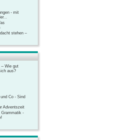
ngen - mit
r...
Was
n
rdacht stehen –
 – Wie gut
sich aus?
 und Co - Sind
r Adventszeit
e Grammatik -
e!