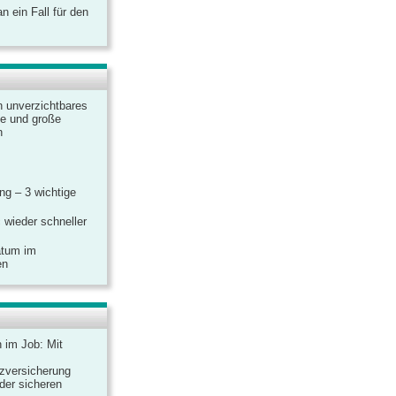
 ein Fall für den
n unverzichtbares
ine und große
n
g – 3 wichtige
 wieder schneller
atum im
en
n im Job: Mit
zversicherung
 der sicheren