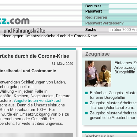
Benutzer
Passwort
Registrieren
Passwort vergessen?
Suche
 Ideen gegen Umsatzeinbrüche durch die Corona-Krise
Zeugnisse
rüche durch die Corona-Krise
Einfaches Ze
31. März 2020
Arbeitszeugn
Einzelhandel und Gastronomie
Bürogehilfin
e notwendigen Schließungen von Läden,
ieben gekoppelt mit
rkung – in jedem Falle in
Einfaches Zeugnis: Muster
schäfte, Kneipen, Nagelstudios, Friseure
für eine Bürogehilfin
xistenz.
Ängste treten verstärkt auf
.
Zeugnis: Muster-Arbeitsze
Recht aus. Denn die Umsatzeinbrüche
Trainee (Volontariat zum...
t. Beim Messebau um 100%. Bei
Zeugnis: Muster-Arbeitsze
s wurde ein Umsatzrückgang von bis zu
gewerbliche Arbeitnehmer (
Unternehmen oder Geschäft die
rsteht, für viele ist dies ungewiss.
Verbraucher