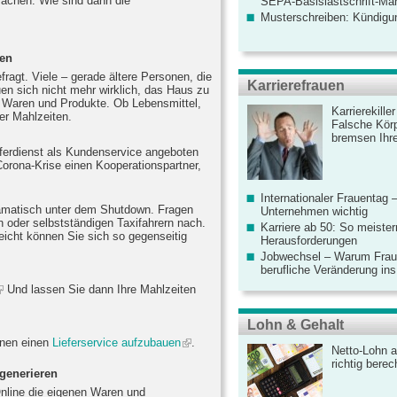
machen. Wie sind dann die
SEPA-Basislastschrift-Ma
Musterschreiben: Kündigu
den
efragt. Viele – gerade ältere Personen, die
Karrierefrauen
en sich nicht mehr wirklich, das Haus zu
re Waren und Produkte. Ob Lebensmittel,
Karrierekille
er Mahlzeiten.
Falsche Körp
bremsen Ihre
eferdienst als Kundenservice angeboten
Corona-Krise einen Kooperationspartner,
Internationaler Frauentag 
ramatisch unter dem Shutdown. Fragen
Unternehmen wichtig
 oder selbstständigen Taxifahrern nach.
Karriere ab 50: So meister
leicht können Sie sich so gegenseitig
Herausforderungen
Jobwechsel – Warum Fraue
berufliche Veränderung ins
Und lassen Sie dann Ihre Mahlzeiten
Lohn & Gehalt
Ihnen einen
Lieferservice aufzubauen
.
Netto-Lohn a
richtig bere
 generieren
Online die eigenen Waren und