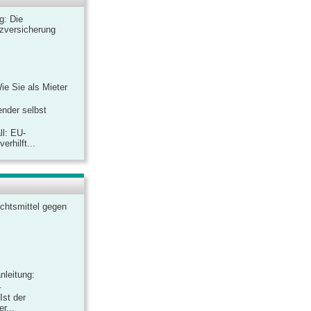
ag: Die
zversicherung
Wie Sie als Mieter
ender selbst
ll: EU-
rhilft...
chtsmittel gegen
nleitung:
.
Ist der
r...