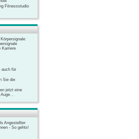
ndat
ng Fitnessstudio
r Körpersignale:
ersignale
 Karriere
– auch für
n Sie die
n jetzt eine
 Auge...
ls Angestellter
chnen - So gehts!