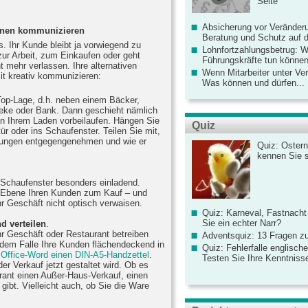
Seite
Absicherung vor Veränderu
ionen kommunizieren
Beratung und Schutz auf de
s. Ihr Kunde bleibt ja vorwiegend zu
Lohnfortzahlungsbetrug: 
ur Arbeit, zum Einkaufen oder geht
Führungskräfte tun könne
t mehr verlassen. Ihre alternativen
Wenn Mitarbeiter unter Ve
t kreativ kommunizieren:
Was können und dürfen...
n Top-Lage, d.h. neben einem Bäcker,
eke oder Bank. Dann geschieht nämlich
 an Ihrem Laden vorbeilaufen. Hängen Sie
Quiz
tür oder ins Schaufenster. Teilen Sie mit,
llungen entgegengenehmen und wie er
Quiz: Ostern
kennen Sie 
r Schaufenster besonders einladend.
en Ebene Ihren Kunden zum Kauf – und
r Geschäft nicht optisch verwaisen.
Quiz: Karneval, Fastnacht
Sie ein echter Narr?
d verteilen
.
hr Geschäft oder Restaurant betreiben
Adventsquiz: 13 Fragen zu
jedem Falle Ihre Kunden flächendeckend in
Quiz: Fehlerfalle englisch
 Office-Word einen DIN-A5-Handzettel
.
Testen Sie Ihre Kenntniss
der Verkauf jetzt gestaltet wird. Ob es
rant einen Außer-Haus-Verkauf, einen
gibt. Vielleicht auch, ob Sie die Ware