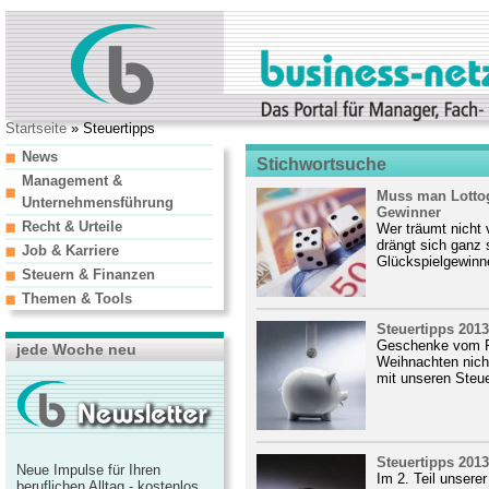
Startseite
» Steuertipps
News
Stichwortsuche
Management &
Muss man Lottog
Unternehmensführung
Gewinner
Recht & Urteile
Wer träumt nicht
drängt sich ganz
Job & Karriere
Glückspielgewinne
Steuern & Finanzen
Themen & Tools
Steuertipps 2013
Geschenke vom Fi
jede Woche neu
Weihnachten nich
mit unseren Steue
Steuertipps 2013
Neue Impulse für Ihren
Im 2. Teil unsere
beruflichen Alltag - kostenlos