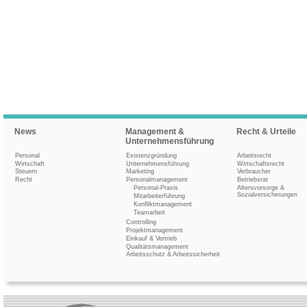
News
Management &
Recht & Urteile
Unternehmensführung
Personal
Existenzgründung
Arbeitsrecht
Wirtschaft
Unternehmensführung
Wirtschaftsrecht
Steuern
Marketing
Verbraucher
Recht
Personalmanagement
Betriebsrat
Personal-Praxis
Altersvorsorge &
Sozialversicherungen
Mitarbeiterführung
Konfliktmanagement
Teamarbeit
Controlling
Projektmanagement
Einkauf & Vertrieb
Qualitätsmanagement
Arbeitsschutz & Arbeitssicherheit