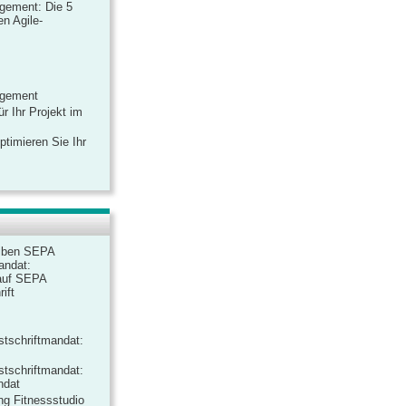
gement: Die 5
n Agile-
agement
r Ihr Projekt im
ptimieren Sie Ihr
iben SEPA
andat:
auf SEPA
ift
tschriftmandat:
tschriftmandat:
ndat
ng Fitnessstudio