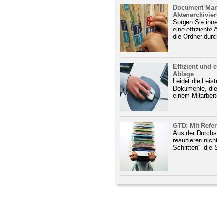
Document Mana
Aktenarchivie
Sorgen Sie inn
eine effiziente
die Ordner durc
Effizient und e
Ablage
Leidet die Leist
Dokumente, die 
einem Mitarbeite
GTD: Mit Refe
Aus der Durchs
resultieren nich
Schritten“, die 