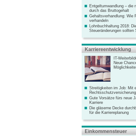
Entgeltumwandlung – die r
durch das Bruttogehalt
Gehaltsverhandlung: Wie F
verhandeln
Lohnbuchhaltung 2018: Di
Steueränderungen sollten
Karriereentwicklung
IT-Weiterbil
Neue Chanc
Möglichkeiten
Streitigkeiten im Job: Mit 
Rechtsschutzversicherung 
Gute Vorsätze fürs neue Ja
Karriere
Die gläserne Decke durchb
für die Karriereplanung
Einkommensteuer