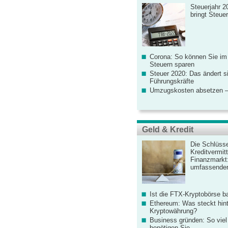
Steuerjahr 2
bringt Steue
Corona: So können Sie im
Steuern sparen
Steuer 2020: Das ändert s
Führungskräfte
Umzugskosten absetzen –
Geld & Kredit
Die Schlüsse
Kreditvermitt
Finanzmarkt
umfassender
Ist die FTX-Kryptobörse ba
Ethereum: Was steckt hint
Kryptowährung?
Business gründen: So viel 
benötigen Sie