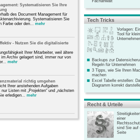
Fachanwalt
gement: Systematisieren Sie Ihre
rung
erhalb des Document Management für
 Aktenarchivierung. Systematisieren Sie
Tech Tricks
h Farbe oder den...
mehr
Vorlagen: Ei
Tool für kle
Unternehme
ffektiv - Nutzen Sie die digitalisierte
ungsfähigkeit Ihrer Mitarbeiter, weil ältere
im Archiv gelagert sind, immer nur von
Backups zur Datensicherun
r...
mehr
Regeln für Unternehmen
3 Tipps, wie Sie Ihren Mac
machen
Excel Tabelle erstellen: D
renzmaterial richtig umgehen
Diagramm korrekt darstell
icht Ihrer anstehenden Aufgaben
t nur Listen mit „Projekten“ und „nächsten
Sie erledigen...
mehr
Recht & Urteile
Streitigkeite
einer
Rechtsschut
sind Sie auf
Seite