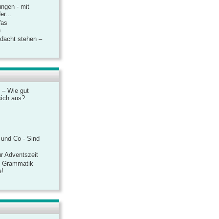
ngen - mit
r...
Was
n
rdacht stehen –
 – Wie gut
sich aus?
 und Co - Sind
r Adventszeit
e Grammatik -
e!