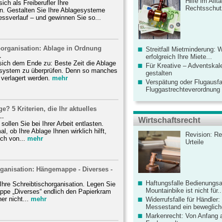
Hilfe im Allt
sich als Freiberufler Ihre
Rechtsschut
n. Gestalten Sie Ihre Ablagesysteme
ssverlauf – und gewinnen Sie so...
oorganisation: Ablage in Ordnung
Streitfall Mietminderung: 
.
erfolgreich Ihre Miete...
sich dem Ende zu: Beste Zeit die Ablage
Für Kreative – Adventskal
system zu überprüfen. Denn so manches
gestalten
 verlagert werden.
mehr
Verspätung oder Flugausfa
Fluggastrechteverordnung ve
e? 5 Kriterien, die Ihr aktuelles
..
Wirtschaftsrecht
ollen Sie bei Ihrer Arbeit entlasten.
l, ob Ihre Ablage Ihnen wirklich hilft,
Revision: Re
ch von...
mehr
Urteile
ganisation: Hängemappe - Diverses -
Haftungsfalle Bedienungsa
Ihre Schreibtischorganisation. Legen Sie
Mountainbike ist nicht für..
ppe „Diverses“ endlich den Papierkram
er nicht...
mehr
Widerrufsfalle für Händler: 
Messestand ein bewegliche
Markenrecht: Von Anfang an