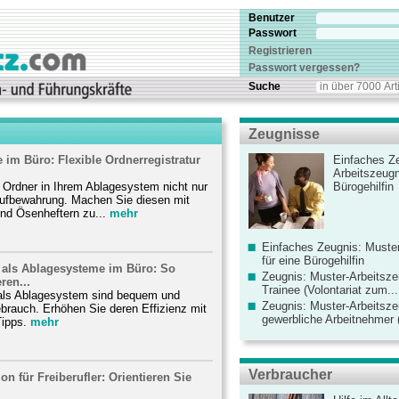
Benutzer
Passwort
Registrieren
Passwort vergessen?
Suche
Zeugnisse
im Büro: Flexible Ordnerregistratur
Einfaches Ze
Arbeitszeugn
 Ordner in Ihrem Ablagesystem nicht nur
Bürogehilfin
taufbewahrung. Machen Sie diesen mit
nd Ösenheftern zu...
mehr
Einfaches Zeugnis: Muster
für eine Bürogehilfin
als Ablagesysteme im Büro: So
Zeugnis: Muster-Arbeitsze
ren...
Trainee (Volontariat zum...
ls Ablagesystem sind bequem und
Zeugnis: Muster-Arbeitsze
brauch. Erhöhen Sie deren Effizienz mit
gewerbliche Arbeitnehmer (
ipps.
mehr
Verbraucher
on für Freiberufler: Orientieren Sie