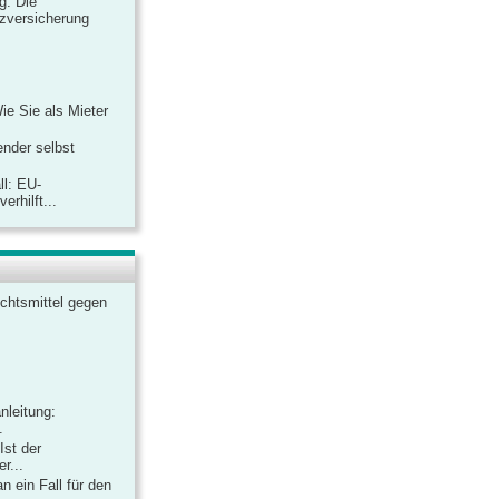
ag: Die
zversicherung
Wie Sie als Mieter
ender selbst
ll: EU-
rhilft...
chtsmittel gegen
nleitung:
.
Ist der
r...
 ein Fall für den