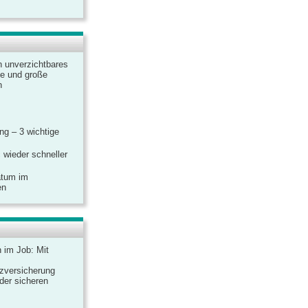
n unverzichtbares
ine und große
n
g – 3 wichtige
 wieder schneller
atum im
en
n im Job: Mit
zversicherung
 der sicheren