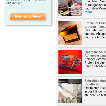
Erleichtern Sie 
und aktuell!
Büroorganisatio
nach dem Proze
mehr
Effiziente Bür
bringen – am..
Das Jahr neigt 
und das Ablage
kann ins Archiv
Optimale Ablag
Ablagesystem.
Ablagesysteme s
Prüfen Sie einma
Ihren Schreibtis
Schreibtischor
für allerlei...
Optimieren Sie 
in der Hängema
ab, den Sie bish