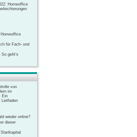
022: Homeoffice
rerleichterungen
 Homeoffice
ich für Fach- und
 So geht’s
lrolle von
lern im
: Ein
 Leitfaden
ld wieder online?
er dieser
Startkapital