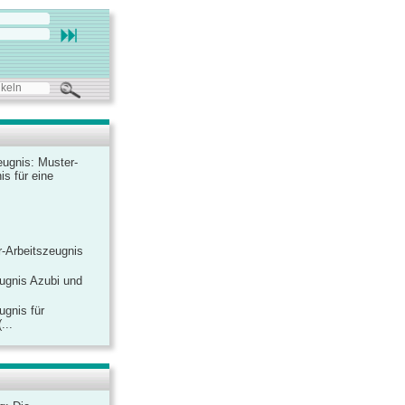
ugnis: Muster-
is für eine
-Arbeitszeugnis
ugnis Azubi und
ugnis für
...