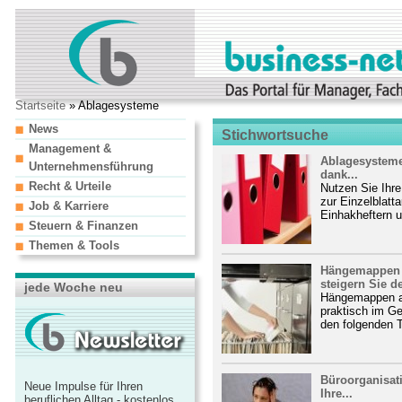
Startseite
» Ablagesysteme
News
Stichwortsuche
Management &
Ablagesysteme 
Unternehmensführung
dank...
Recht & Urteile
Nutzen Sie Ihre
zur Einzelblat
Job & Karriere
Einhakheftern u
Steuern & Finanzen
Themen & Tools
Hängemappen 
steigern Sie de
jede Woche neu
Hängemappen a
praktisch im Ge
den folgenden T
Büroorganisati
Neue Impulse für Ihren
Ihre...
beruflichen Alltag - kostenlos