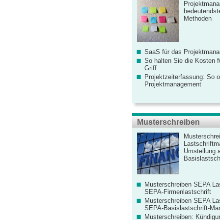
Projektmana
bedeutendste
Methoden
SaaS für das Projektman
So halten Sie die Kosten fü
Griff
Projektzeiterfassung: So o
Projektmanagement
Musterschreiben
Musterschre
Lastschriftm
Umstellung 
Basislastschr
Musterschreiben SEPA Las
SEPA-Firmenlastschrift
Musterschreiben SEPA Las
SEPA-Basislastschrift-Ma
Musterschreiben: Kündigu