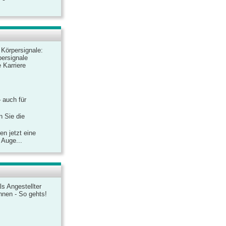
r Körpersignale:
ersignale
 Karriere
– auch für
n Sie die
n jetzt eine
 Auge...
ls Angestellter
chnen - So gehts!