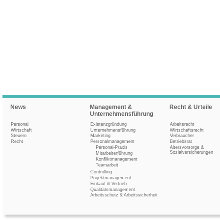
News
Management &
Recht & Urteile
Unternehmensführung
Personal
Existenzgründung
Arbeitsrecht
Wirtschaft
Unternehmensführung
Wirtschaftsrecht
Steuern
Marketing
Verbraucher
Recht
Personalmanagement
Betriebsrat
Personal-Praxis
Altersvorsorge &
Sozialversicherungen
Mitarbeiterführung
Konfliktmanagement
Teamarbeit
Controlling
Projektmanagement
Einkauf & Vertrieb
Qualitätsmanagement
Arbeitsschutz & Arbeitssicherheit