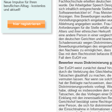
Fachhochschule erteilten deutschen
Neue Impulse für Ihren
wurde. Der Arbeitgeber Speech Desig
beruflichen Alltag - kostenlos
sich inhaltlich entsprechende Stellen
und aktuell!
Softwareentwickler/-in“. Frau Meiste
Anzeigen. Ihre Bewerbungen wurden 
Vorstellungsgespräch eingeladen wu
Ablehnung angegeben wurden. Frau Me
Anforderungen für die Stelle erfülle
Alters und ihrer ethnischen Herkunft
eine andere Person in einer vergleic
den deutschen Gerichten und beantr
Schadensersatz wegen Diskriminier
Bewerbungsunterlagen des eingestell
den Nachweis zu ermöglichen, dass sie
Das mit dem Rechtsstreit befasste B
Fall dem EuGH vor.
Bewerber muss Diskriminierung g
Der EuGH weist zunächst darauf hin,
durch die Verletzung des Gleichbeha
Tatsachen glaubhaft zu machen, die 
vermuten lassen. Nur wenn sie solc
hat der Beklagte nachzuweisen, das
Diskriminierungsverbots vorliegt. Wi
habe, obliegt es insbesondere dem ei
Tatsachen, die das Vorliegen einer D
Einklang mit den innerstaatlichen Re
Gerichtshof bestätigt seine Rechtsp
eine Person, die sich für diskriminier
der Einsichtnahme in Informationen v