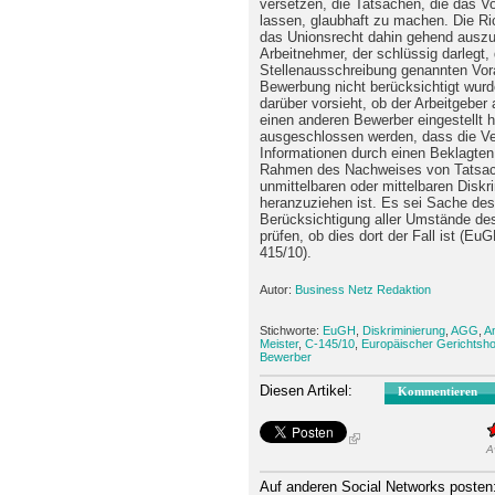
versetzen, die Tatsachen, die das Vo
lassen, glaubhaft zu machen. Die R
das Unionsrecht dahin gehend auszul
Arbeitnehmer, der schlüssig darlegt, 
Stellenausschreibung genannten Vor
Bewerbung nicht berücksichtigt wurd
darüber vorsieht, ob der Arbeitgebe
einen anderen Bewerber eingestellt h
ausgeschlossen werden, dass die V
Informationen durch einen Beklagten
Rahmen des Nachweises von Tatsache
unmittelbaren oder mittelbaren Diskr
heranzuziehen ist. Es sei Sache des
Berücksichtigung aller Umstände des
prüfen, ob dies dort der Fall ist (Eu
415/10).
Autor:
Business Netz Redaktion
Stichworte:
EuGH
,
Diskriminierung
,
AGG
,
A
Meister
,
C-145/10
,
Europäischer Gerichtsho
Bewerber
Diesen Artikel:
Kommentieren
A
Auf anderen Social Networks posten