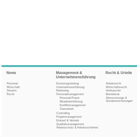
News
Management &
Recht & Urteile
Unternehmensführung
Personal
Existenzgründung
Arbeitsrecht
Wirtschaft
Unternehmensführung
Wirtschaftsrecht
Steuern
Marketing
Verbraucher
Recht
Personalmanagement
Betriebsrat
Personal-Praxis
Altersvorsorge &
Sozialversicherungen
Mitarbeiterführung
Konfliktmanagement
Teamarbeit
Controlling
Projektmanagement
Einkauf & Vertrieb
Qualitätsmanagement
Arbeitsschutz & Arbeitssicherheit