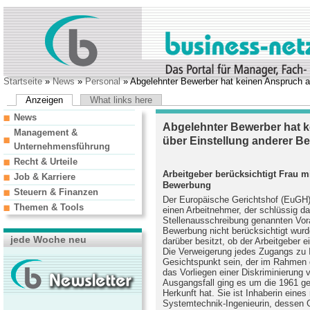
Startseite
»
News
»
Personal
» Abgelehnter Bewerber hat keinen Anspruch a
Anzeigen
What links here
News
Abgelehnter Bewerber hat k
Management &
über Einstellung anderer B
Unternehmensführung
Recht & Urteile
Arbeitgeber berücksichtigt Frau mi
Job & Karriere
Bewerbung
Steuern & Finanzen
Der Europäische Gerichtshof (EuGH) 
Themen & Tools
einen Arbeitnehmer, der schlüssig dar
Stellenausschreibung genannten Vor
Bewerbung nicht berücksichtigt wurd
jede Woche neu
darüber besitzt, ob der Arbeitgeber e
Die Verweigerung jedes Zugangs zu 
Gesichtspunkt sein, der im Rahmen
das Vorliegen einer Diskriminierung 
Ausgangsfall ging es um die 1961 ge
Herkunft hat. Sie ist Inhaberin eine
Systemtechnik-Ingenieurin, dessen G