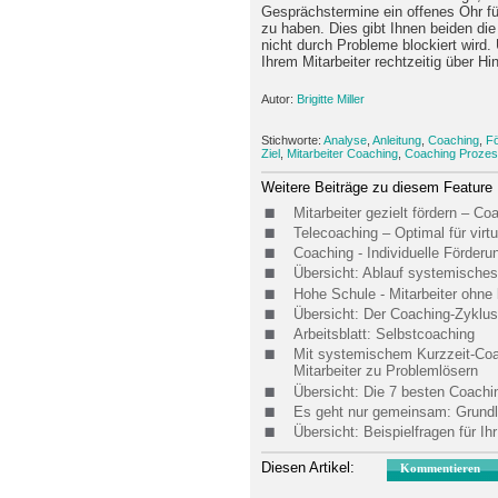
Gesprächstermine ein offenes Ohr f
zu haben. Dies gibt Ihnen beiden di
nicht durch Probleme blockiert wird.
Ihrem Mitarbeiter rechtzeitig über Hi
Autor:
Brigitte Miller
Stichworte:
Analyse
,
Anleitung
,
Coaching
,
F
Ziel
,
Mitarbeiter Coaching
,
Coaching Proze
Weitere Beiträge zu diesem Feature
Mitarbeiter gezielt fördern – Co
Telecoaching – Optimal für virtu
Coaching - Individuelle Förderun
Übersicht: Ablauf systemisches
Hohe Schule - Mitarbeiter ohne
Übersicht: Der Coaching-Zyklus
Arbeitsblatt: Selbstcoaching
Mit systemischem Kurzzeit-Coa
Mitarbeiter zu Problemlösern
Übersicht: Die 7 besten Coachi
Es geht nur gemeinsam: Grundl
Übersicht: Beispielfragen für Ih
Diesen Artikel:
Kommentieren