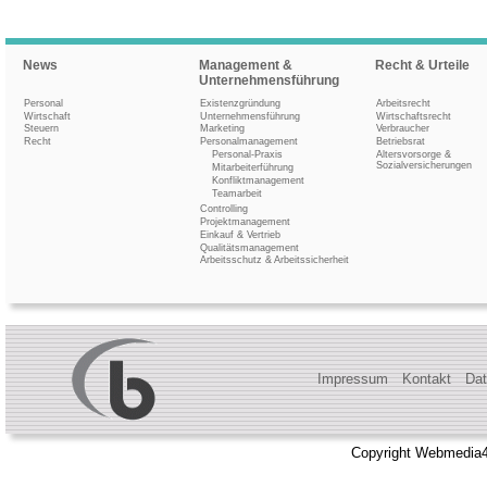
News
Management &
Recht & Urteile
Unternehmensführung
Personal
Existenzgründung
Arbeitsrecht
Wirtschaft
Unternehmensführung
Wirtschaftsrecht
Steuern
Marketing
Verbraucher
Recht
Personalmanagement
Betriebsrat
Personal-Praxis
Altersvorsorge &
Sozialversicherungen
Mitarbeiterführung
Konfliktmanagement
Teamarbeit
Controlling
Projektmanagement
Einkauf & Vertrieb
Qualitätsmanagement
Arbeitsschutz & Arbeitssicherheit
Impressum
Kontakt
Dat
Copyright Webmedia4