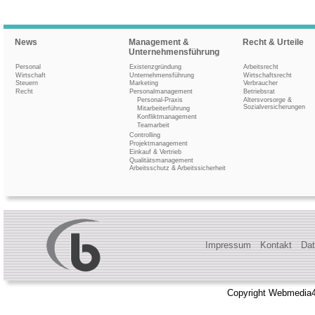
News
Management &
Recht & Urteile
Unternehmensführung
Personal
Existenzgründung
Arbeitsrecht
Wirtschaft
Unternehmensführung
Wirtschaftsrecht
Steuern
Marketing
Verbraucher
Recht
Personalmanagement
Betriebsrat
Personal-Praxis
Altersvorsorge &
Sozialversicherungen
Mitarbeiterführung
Konfliktmanagement
Teamarbeit
Controlling
Projektmanagement
Einkauf & Vertrieb
Qualitätsmanagement
Arbeitsschutz & Arbeitssicherheit
Impressum
Kontakt
Dat
Copyright Webmedia4