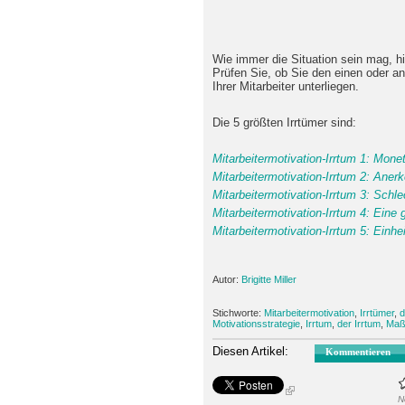
Wie immer die Situation sein mag, hi
Prüfen Sie, ob Sie den einen oder an
Ihrer Mitarbeiter unterliegen.
Die 5 größten Irrtümer sind:
Mitarbeitermotivation-Irrtum 1: Monet
Mitarbeitermotivation-Irrtum 2: Anerk
Mitarbeitermotivation-Irrtum 3: Sch
Mitarbeitermotivation-Irrtum 4: Eine 
Mitarbeitermotivation-Irrtum 5: Einhe
Autor:
Brigitte Miller
Stichworte:
Mitarbeitermotivation
,
Irrtümer
,
d
Motivationsstrategie
,
Irrtum
,
der Irrtum
,
Maßn
Diesen Artikel:
Kommentieren
N