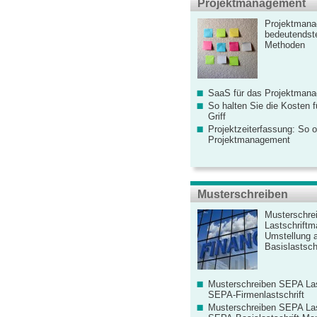
Projektmanagement
Projektmana
bedeutendste
Methoden
SaaS für das Projektman
So halten Sie die Kosten fü
Griff
Projektzeiterfassung: So o
Projektmanagement
Musterschreiben
Musterschre
Lastschriftm
Umstellung 
Basislastschr
Musterschreiben SEPA Las
SEPA-Firmenlastschrift
Musterschreiben SEPA Las