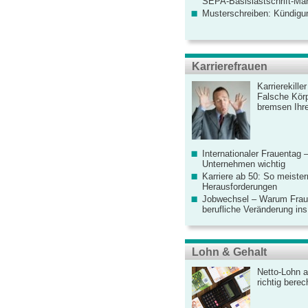
SEPA-Basislastschrift-Ma
Musterschreiben: Kündigu
Karrierefrauen
Karrierekille
Falsche Körp
bremsen Ihre
Internationaler Frauentag 
Unternehmen wichtig
Karriere ab 50: So meister
Herausforderungen
Jobwechsel – Warum Fraue
berufliche Veränderung ins
Lohn & Gehalt
Netto-Lohn a
richtig bere