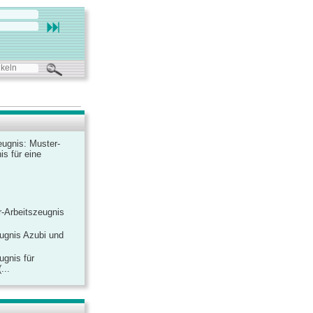
ugnis: Muster-
is für eine
-Arbeitszeugnis
ugnis Azubi und
ugnis für
...