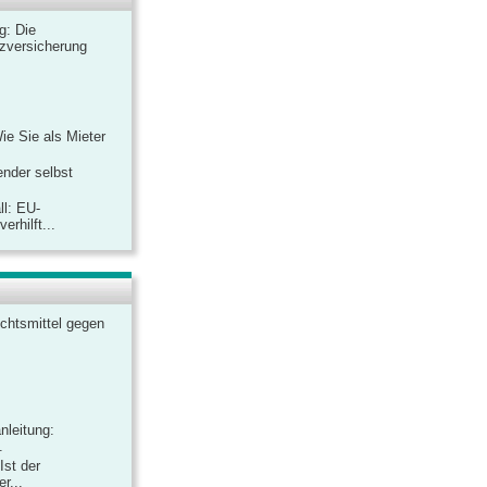
ag: Die
zversicherung
Wie Sie als Mieter
ender selbst
ll: EU-
rhilft...
chtsmittel gegen
nleitung:
.
Ist der
r...