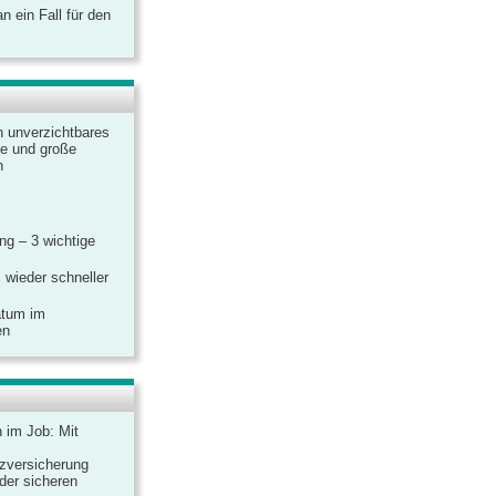
 ein Fall für den
n unverzichtbares
ine und große
n
g – 3 wichtige
 wieder schneller
atum im
en
n im Job: Mit
zversicherung
 der sicheren