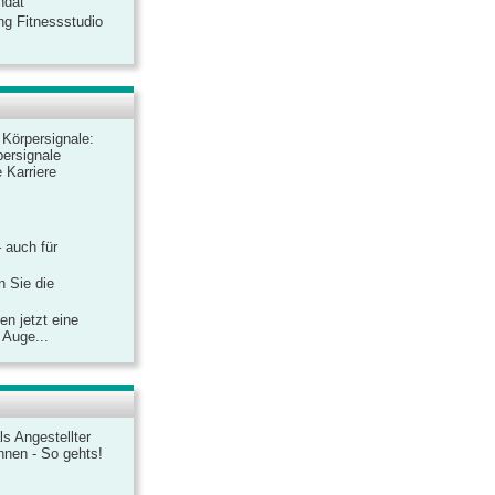
ndat
ng Fitnessstudio
r Körpersignale:
ersignale
 Karriere
– auch für
n Sie die
n jetzt eine
 Auge...
ls Angestellter
chnen - So gehts!