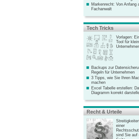
Markenrecht: Von Anfang an
Fachanwalt
Tech Tricks
Vorlagen: Ei
Tool für kle
Unternehme
Backups zur Datensicherun
Regeln für Unternehmen
3 Tipps, wie Sie Ihren Mac
machen
Excel Tabelle erstellen: D
Diagramm korrekt darstell
Recht & Urteile
Streitigkeite
einer
Rechtsschut
sind Sie auf