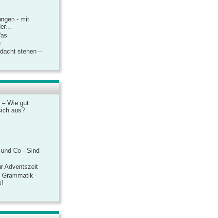
ngen - mit
r...
Was
n
rdacht stehen –
 – Wie gut
sich aus?
 und Co - Sind
r Adventszeit
e Grammatik -
e!