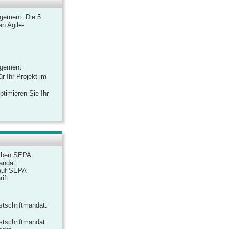
gement: Die 5
n Agile-
agement
r Ihr Projekt im
ptimieren Sie Ihr
iben SEPA
andat:
auf SEPA
ift
tschriftmandat:
tschriftmandat: