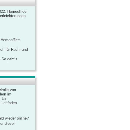
022: Homeoffice
rerleichterungen
 Homeoffice
ich für Fach- und
 So geht’s
lrolle von
lern im
: Ein
 Leitfaden
ld wieder online?
er dieser