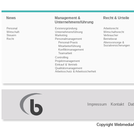
News
Management &
Recht & Urteile
Unternehmensführung
Personal
Existenzgründung
Arbeitsrecht
Wirtschaft
Unternehmensführung
Wirtschaftsrecht
Steuern
Marketing
Verbraucher
Recht
Personalmanagement
Betriebsrat
Personal-Praxis
Altersvorsorge &
Sozialversicherungen
Mitarbeiterführung
Konfliktmanagement
Teamarbeit
Controlling
Projektmanagement
Einkauf & Vertrieb
Qualitätsmanagement
Arbeitsschutz & Arbeitssicherheit
Impressum
Kontakt
Dat
Copyright Webmedia4