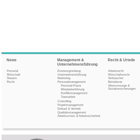
News
Management &
Recht & Urteile
Unternehmensführung
Personal
Existenzgründung
Arbeitsrecht
Wirtschaft
Unternehmensführung
Wirtschaftsrecht
Steuern
Marketing
Verbraucher
Recht
Personalmanagement
Betriebsrat
Personal-Praxis
Altersvorsorge &
Sozialversicherungen
Mitarbeiterführung
Konfliktmanagement
Teamarbeit
Controlling
Projektmanagement
Einkauf & Vertrieb
Qualitätsmanagement
Arbeitsschutz & Arbeitssicherheit