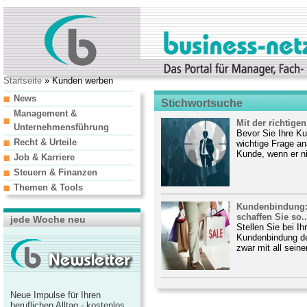
Startseite
» Kunden werben
News
Stichwortsuche
Management &
Mit der richtig
Unternehmensführung
Bevor Sie Ihre Ku
Recht & Urteile
wichtige Frage ana
Kunde, wenn er ni
Job & Karriere
Steuern & Finanzen
Themen & Tools
Kundenbindung: 
schaffen Sie so..
jede Woche neu
Stellen Sie bei Ih
Kundenbindung de
zwar mit all sein
Neue Impulse für Ihren
beruflichen Alltag - kostenlos