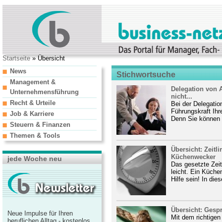
Startseite
» Übersicht
News
Stichwortsuche
Management &
Delegation von 
Unternehmensführung
nicht...
Recht & Urteile
Bei der Delegati
Führungskraft Ihr
Job & Karriere
Denn Sie können n
Steuern & Finanzen
Themen & Tools
Übersicht: Zeitl
Küchenwecker
jede Woche neu
Das gesetzte Zeitl
leicht. Ein Küche
Hilfe sein! In diese
Übersicht: Gespr
Neue Impulse für Ihren
Mit dem richtigen
beruflichen Alltag - kostenlos