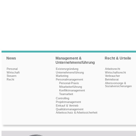
News
Management &
Recht & Urteile
Unternehmensführung
Personal
Existenzgründung
Arbeitsrecht
Wirtschaft
Unternehmensführung
Wirtschaftsrecht
Steuern
Marketing
Verbraucher
Recht
Personalmanagement
Betriebsrat
Personal-Praxis
Altersvorsorge &
Sozialversicherungen
Mitarbeiterführung
Konfliktmanagement
Teamarbeit
Controlling
Projektmanagement
Einkauf & Vertrieb
Qualitätsmanagement
Arbeitsschutz & Arbeitssicherheit