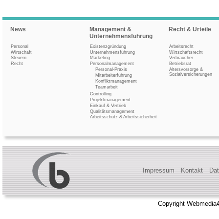
News
Management &
Recht & Urteile
Unternehmensführung
Personal
Existenzgründung
Arbeitsrecht
Wirtschaft
Unternehmensführung
Wirtschaftsrecht
Steuern
Marketing
Verbraucher
Recht
Personalmanagement
Betriebsrat
Personal-Praxis
Altersvorsorge &
Sozialversicherungen
Mitarbeiterführung
Konfliktmanagement
Teamarbeit
Controlling
Projektmanagement
Einkauf & Vertrieb
Qualitätsmanagement
Arbeitsschutz & Arbeitssicherheit
Impressum
Kontakt
Dat
Copyright Webmedia4