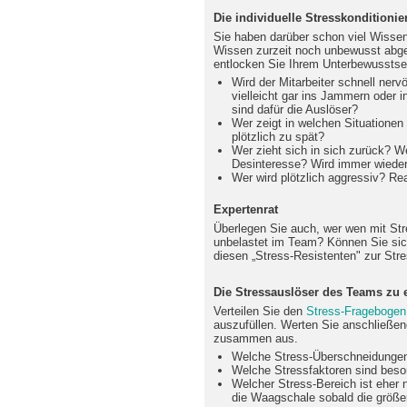
Die individuelle Stresskonditionie
Sie haben darüber schon viel Wissen
Wissen zurzeit noch unbewusst abge
entlocken Sie Ihrem Unterbewusstsei
Wird der Mitarbeiter schnell nerv
vielleicht gar ins Jammern oder 
sind dafür die Auslöser?
Wer zeigt in welchen Situatione
plötzlich zu spät?
Wer zieht sich in sich zurück? W
Desinteresse? Wird immer wiede
Wer wird plötzlich aggressiv? Rea
Expertenrat
Überlegen Sie auch, wer wen mit Stre
unbelastet im Team? Können Sie sic
diesen „Stress-Resistenten" zur Str
Die Stressauslöser des Teams zu 
Verteilen Sie den
Stress-Fragebogen
auszufüllen. Werten Sie anschließe
zusammen aus.
Welche Stress-Überschneidungen
Welche Stressfaktoren sind beso
Welcher Stress-Bereich ist eher n
die Waagschale sobald die größe