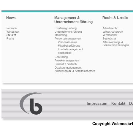
News
Management &
Recht & Urteile
Unternehmensführung
Personal
Existenzgründung
Arbeitsrecht
Wirtschaft
Unternehmensführung
Wirtschaftsrecht
Steuern
Marketing
Verbraucher
Recht
Personalmanagement
Betriebsrat
Personal-Praxis
Altersvorsorge &
Sozialversicherungen
Mitarbeiterführung
Konfliktmanagement
Teamarbeit
Controlling
Projektmanagement
Einkauf & Vertrieb
Qualitätsmanagement
Arbeitsschutz & Arbeitssicherheit
Impressum
Kontakt
D
Copyright Webmedia4b