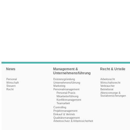
News
Management &
Recht & Urteile
Unternehmensführung
Personal
Existenzgründung
Arbeitsrecht
Wirtschaft
Unternehmensführung
Wirtschaftsrecht
Steuern
Marketing
Verbraucher
Recht
Personalmanagement
Betriebsrat
Personal-Praxis
Altersvorsorge &
Sozialversicherungen
Mitarbeiterführung
Konfliktmanagement
Teamarbeit
Controlling
Projektmanagement
Einkauf & Vertrieb
Qualitätsmanagement
Arbeitsschutz & Arbeitssicherheit