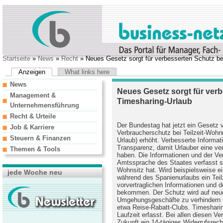
Startseite
»
News
»
Recht
» Neues Gesetz sorgt für verbesserten Schutz b
Anzeigen
What links here
News
Neues Gesetz sorgt für ver
Management &
Timesharing-Urlaub
Unternehmensführung
Recht & Urteile
Der Bundestag hat jetzt ein Gesetz 
Job & Karriere
Verbraucherschutz bei Teilzeit-Wohn
Steuern & Finanzen
Urlaub) erhöht. Verbesserte Informat
Transparenz, damit Urlauber eine ve
Themen & Tools
haben. Die Informationen und der Ve
Amtssprache des Staates verfasst s
Wohnsitz hat. Wird beispielsweise 
jede Woche neu
während des Spanienurlaubs ein Teil
vorvertraglichen Informationen und 
bekommen. Der Schutz wird auf neu
Umgehungsgeschäfte zu verhindern 
etwa Reise-Rabatt-Clubs. Timeshari
Laufzeit erfasst. Bei allen diesen V
Zukunft ein 14-tägiges Widerrufsrecht