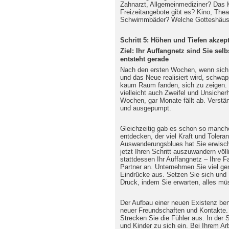
Zahnarzt, Allgemeinmediziner? Das 
Freizeitangebote gibt es? Kino, Thea
Schwimmbäder? Welche Gotteshäuser
Schritt 5: Höhen und Tiefen akzep
Ziel: Ihr Auffangnetz sind Sie selb
entsteht gerade
Nach den ersten Wochen, wenn sich 
und das Neue realisiert wird, schwa
kaum Raum fanden, sich zu zeigen
vielleicht auch Zweifel und Unsicher
Wochen, gar Monate fällt ab. Verständ
und ausgepumpt.
Gleichzeitig gab es schon so manch
entdecken, der viel Kraft und Tolera
Auswanderungsblues hat Sie erwisch
jetzt Ihren Schritt auszuwandern völli
stattdessen Ihr Auffangnetz – Ihre F
Partner an. Unternehmen Sie viel g
Eindrücke aus. Setzen Sie sich und I
Druck, indem Sie erwarten, alles müs
Der Aufbau einer neuen Existenz ben
neuer Freundschaften und Kontakte. Ü
Strecken Sie die Fühler aus. In der S
und Kinder zu sich ein. Bei Ihrem Ar