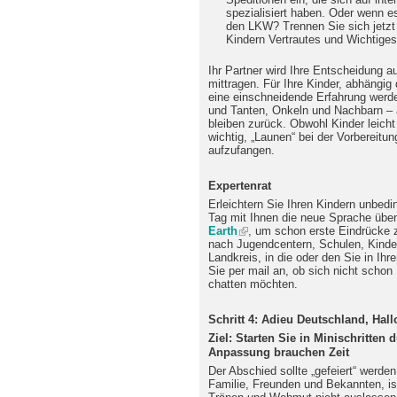
spezialisiert haben. Oder wenn es
den LKW? Trennen Sie sich jetzt
Kindern Vertrautes und Wichtiges
Ihr Partner wird Ihre Entscheidung a
mittragen. Für Ihre Kinder, abhängig 
eine einschneidende Erfahrung werden
und Tanten, Onkeln und Nachbarn – 
bleiben zurück. Obwohl Kinder leicht
wichtig, „Launen“ bei der Vorbereitu
aufzufangen.
Expertenrat
Erleichtern Sie Ihren Kindern unbed
Tag mit Ihnen die neue Sprache übe
Earth
, um schon erste Eindrücke 
nach Jugendcentern, Schulen, Kinder
Landkreis, in die oder den Sie in I
Sie per mail an, ob sich nicht schon 
chatten möchten.
Schritt 4: Adieu Deutschland, Hal
Ziel: Starten Sie in Minischritten
Anpassung brauchen Zeit
Der Abschied sollte „gefeiert“ werden.
Familie, Freunden und Bekannten, ist