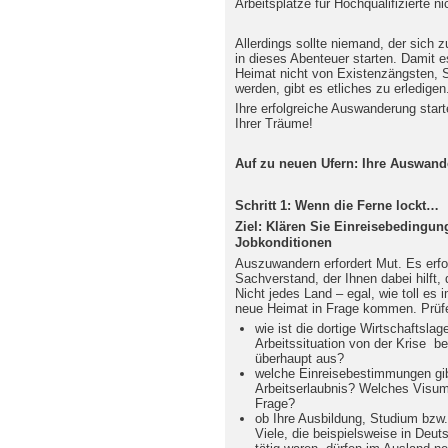
Arbeitsplätze für Hochqualifizierte n
Allerdings sollte niemand, der sich
in dieses Abenteuer starten. Damit es
Heimat nicht von Existenzängsten, 
werden, gibt es etliches zu erledigen
Ihre erfolgreiche Auswanderung start
Ihrer Träume!
Auf zu neuen Ufern: Ihre Auswande
Schritt 1: Wenn die Ferne lockt…
Ziel: Klären Sie Einreisebedingu
Jobkonditionen
Auszuwandern erfordert Mut. Es erfo
Sachverstand, der Ihnen dabei hilft
Nicht jedes Land – egal, wie toll es i
neue Heimat in Frage kommen. Prüfe
wie ist die dortige Wirtschaftsla
Arbeitssituation von der Krise be
überhaupt aus?
welche Einreisebestimmungen gib
Arbeitserlaubnis? Welches Visum 
Frage?
ob Ihre Ausbildung, Studium bzw.
Viele, die beispielsweise in Deu