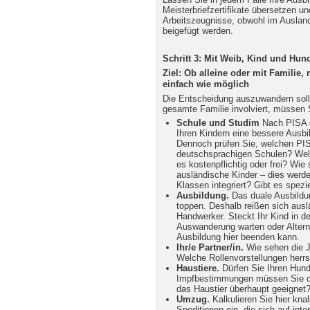
Meisterbriefzertifikate übersetzen u
Arbeitszeugnisse, obwohl im Auslan
beigefügt werden.
Schritt 3: Mit Weib, Kind und Hun
Ziel: Ob alleine oder mit Familie,
einfach wie möglich
Die Entscheidung auszuwandern sollte
gesamte Familie involviert, müssen S
Schule und Studim
Nach PISA d
Ihren Kindern eine bessere Ausbi
Dennoch prüfen Sie, welchen PIS
deutschsprachigen Schulen? Welc
es kostenpflichtig oder frei? Wie
ausländische Kinder – dies werden
Klassen integriert? Gibt es spez
Ausbildung.
Das duale Ausbildu
toppen. Deshalb reißen sich aus
Handwerker. Steckt Ihr Kind in de
Auswanderung warten oder Alterna
Ausbildung hier beenden kann.
Ihr/e Partner/in.
Wie sehen die J
Welche Rollenvorstellungen herr
Haustiere.
Dürfen Sie Ihren Hun
Impfbestimmungen müssen Sie daf
das Haustier überhaupt geeignet
Umzug.
Kalkulieren Sie hier kna
Speditionen ein, die sich auf inte