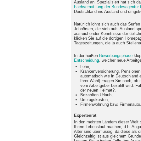
Ausland an. Spezialisiert hat sich da
Fachvermittlung der Bundesagentur f
Deutschland ins Ausland und umgekeh
Natürlich lohnt sich auch das Surfen
Jobbörsen, die sich aufs Ausland spe
ausreichender Kenntnisse der üblic
klicken Sie auf die dortigen Homepa
Tageszeitungen, die ja auch Stellena
In der heißen
Bewerbungsphase
klop
Entscheidun
g
, welcher neue Arbeitge
Lohn,
Krankenversicherung, Pensionen 
automatisch wie in Deutschland e
Ihrer Wahl) Fragen Sie nach, ob m
vom Arbeitgeber bezahlt wird. Fall
der neuen Heimat?,
Bezahlten Urlaub,
Umzugskosten,
Firmenwohnung bzw. Firmenauto
Expertenrat
In den meisten Ländern dieser Welt 
Ihrem Lebenslauf machen, d.h. Anga
Alter sind überflüssig, da diese als 
Gleichzeitig ist aus gleichem Grun
Lassen Sie in jedem Falle Ihre Ausb