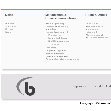
News
Management &
Recht & Urteile
Unternehmensführung
Personal
Existenzgründung
Arbeitsrecht
Wirtschaft
Unternehmensführung
Wirtschaftsrecht
Steuern
Marketing
Verbraucher
Recht
Personalmanagement
Betriebsrat
Personal-Praxis
Altersvorsorge &
Sozialversicherungen
Mitarbeiterführung
Konfliktmanagement
Teamarbeit
Controlling
Projektmanagement
Einkauf & Vertrieb
Qualitätsmanagement
Arbeitsschutz & Arbeitssicherheit
Impressum
Kontakt
Dat
Copyright Webmedia4